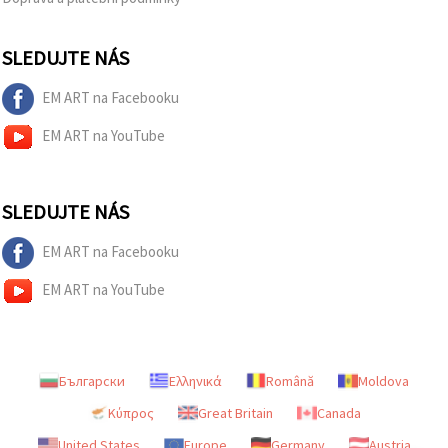
SLEDUJTE NÁS
EM ART na Facebooku
EM ART na YouTube
SLEDUJTE NÁS
EM ART na Facebooku
EM ART na YouTube
Български
Ελληνικά
Română
Moldova
Κύπρος
Great Britain
Canada
United States
Europe
Germany
Austria