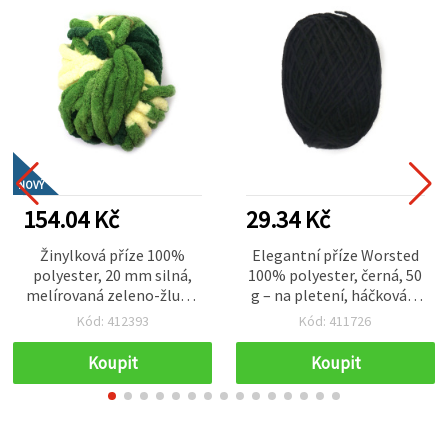
NOVÝ
154.04 Kč
29.34 Kč
Žinylková příze 100%
Elegantní příze Worsted
polyester, 20 mm silná,
100% polyester, černá, 50
melírovaná zeleno-žlutá,
g – na pletení, háčkování
cca 240 g / 25 m – výrazná
a různé kreativní
Kód: 412393
Kód: 411726
struktura pro kreativní
handmade tvoření
pletení a tvoření
Koupit
Koupit