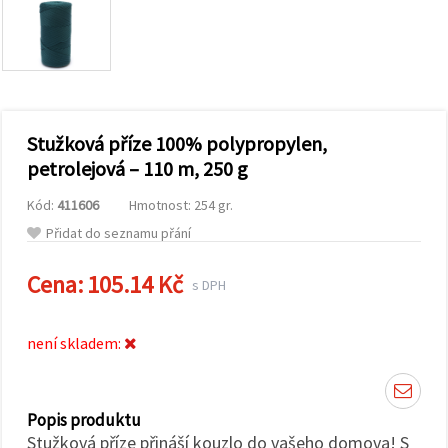
obsah a
reklamu, a
to i s
pomocí
našich
partnerů
pro
analýzu a
marketing.
Stužková příze 100% polypropylen,
Můžete
petrolejová – 110 m, 250 g
souhlasit s
použitím
Kód:
411606
Hmotnost: 254 gr.
všech
cookies
Přidat do seznamu přání
kliknutím
na
"Přijmout
Cena:
105.14 Kč
s DPH
vše!" Nebo
můžete
uvést své
preference v
není skladem:
Nastavení
výběrem
daného
typu
cookies a
Popis produktu
kliknutím
Stužková příze přináší kouzlo do vašeho domova! S