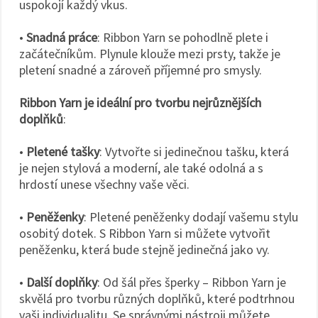
uspokojí každý vkus.
•
Snadná práce
: Ribbon Yarn se pohodlně plete i
začátečníkům. Plynule klouže mezi prsty, takže je
pletení snadné a zároveň příjemné pro smysly.
Ribbon Yarn je ideální pro tvorbu nejrůznějších
doplňků
:
•
Pletené tašky
: Vytvořte si jedinečnou tašku, která
je nejen stylová a moderní, ale také odolná a s
hrdostí unese všechny vaše věci.
•
Peněženky
: Pletené peněženky dodají vašemu stylu
osobitý dotek. S Ribbon Yarn si můžete vytvořit
peněženku, která bude stejně jedinečná jako vy.
•
Další doplňky
: Od šál přes šperky – Ribbon Yarn je
skvělá pro tvorbu různých doplňků, které podtrhnou
vaši individualitu. Se správnými nástroji můžete