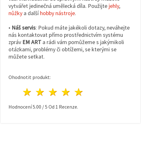
vytvářet jedinečná umělecká díla. Použijte
jehly
,
nůžky
a další
hobby nástroje
.
•
Náš servis
: Pokud máte jakékoli dotazy, neváhejte
nás kontaktovat přímo prostřednictvím systému
zpráv
EM ART
a rádi vám pomůžeme s jakýmikoli
otázkami, problémy či obtížemi, se kterými se
můžete setkat.
Ohodnotit produkt:
1 hvězda
2 hvězdy
3 hvězdy
4 hvězdy
5 hvězdy
Hodnocení
5.00
/
5
Od
1
Recenze.