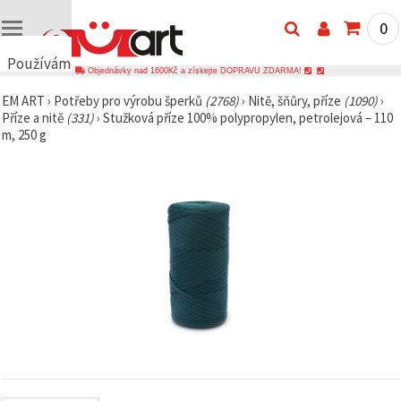
0
Používáme
Objednávky nad 1600Kč a získejte DOPRAVU ZDARMA!
cookies
EM ART
›
Potřeby pro výrobu šperků
(2768)
›
Nitě, šňůry, příze
(1090)
›
🍪
Příze a nitě
(331)
›
Stužková příze 100% polypropylen, petrolejová – 110
Používáme
m, 250 g
cookies a
podobné
technologie,
abychom
zajistili
správné
fungování
webu,
zlepšili vaše
prostředí
při jeho
používání a
s vaším
souhlasem
analyzovali
návštěvnost
a
zobrazovali
relevantnější