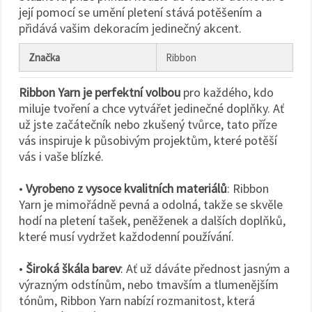
na tlačítko
její pomocí se umění pletení stává potěšením a
"Uložit"
přidává vašim dekoracím jedinečný akcent.
Přijmout
Značka
Ribbon
vše
Nastavení
Ribbon Yarn je perfektní volbou
pro každého, kdo
miluje tvoření a chce vytvářet jedinečné doplňky. Ať
už jste začátečník nebo zkušený tvůrce, tato příze
vás inspiruje k působivým projektům, které potěší
vás i vaše blízké.
•
Vyrobeno z vysoce kvalitních materiálů
: Ribbon
Yarn je mimořádně pevná a odolná, takže se skvěle
hodí na pletení tašek, peněženek a dalších doplňků,
které musí vydržet každodenní používání.
•
Široká škála barev
: Ať už dáváte přednost jasným a
výrazným odstínům, nebo tmavším a tlumenějším
tónům, Ribbon Yarn nabízí rozmanitost, která