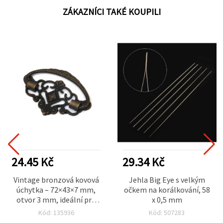
ZÁKAZNÍCI TAKÉ KOUPILI
24.45 Kč
29.34 Kč
Vintage bronzová kovová
Jehla Big Eye s velkým
úchytka – 72×43×7 mm,
očkem na korálkování, 58
otvor 3 mm, ideální pro
x 0,5 mm
šperkovnice, zásuvky,
Kód: 135936
Kód: 507283
skříňky a DIY nábytkové