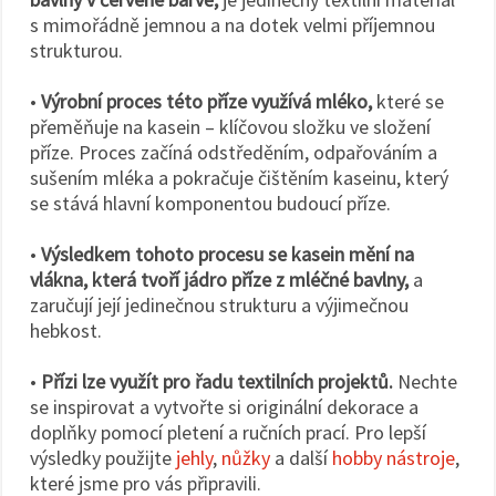
s mimořádně jemnou a na dotek velmi příjemnou
strukturou.
•
Výrobní proces této příze využívá mléko,
které se
přeměňuje na kasein – klíčovou složku ve složení
příze. Proces začíná odstředěním, odpařováním a
sušením mléka a pokračuje čištěním kaseinu, který
se stává hlavní komponentou budoucí příze.
•
Výsledkem tohoto procesu se kasein mění na
vlákna, která tvoří jádro příze z mléčné bavlny,
a
zaručují její jedinečnou strukturu a výjimečnou
hebkost.
•
Přízi lze využít pro řadu textilních projektů.
Nechte
se inspirovat a vytvořte si originální dekorace a
doplňky pomocí pletení a ručních prací. Pro lepší
výsledky použijte
jehly
,
nůžky
a další
hobby nástroje
,
které jsme pro vás připravili.