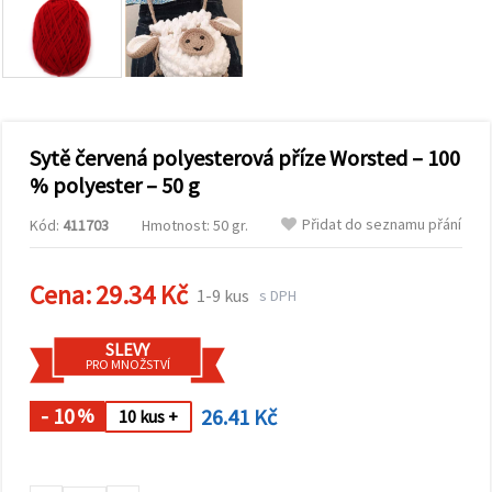
obsah a
reklamu, a
to i s
pomocí
našich
partnerů
pro
analýzu a
marketing.
Sytě červená polyesterová příze Worsted – 100
Můžete
% polyester – 50 g
souhlasit s
použitím
Přidat do seznamu přání
Kód:
411703
Hmotnost: 50 gr.
všech
cookies
kliknutím
na
Cena:
29.34 Kč
1-9 kus
s DPH
"Přijmout
vše!" Nebo
můžete
SLEVY
uvést své
PRO MNOŽSTVÍ
preference v
Nastavení
výběrem
- 10
26.41 Kč
%
10 kus +
daného
typu
cookies a
kliknutím