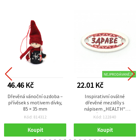
NEJPRODÁVANĚJŠÍ
46.46 Kč
22.01 Kč
Dřevěná vánoční ozdoba –
Inspirativní oválné
přívěsek s motivem dívky,
dřevěné mezidíly s
85 × 35 mm
nápisem „HEALTH“
(ZDRAVÍ), 27×13×2 mm,
Kód: 814312
Kód: 122840
otvor 2,5 mm – sada 10 ks
pro výrobu šperků a
Koupit
Koupit
kreativní tvoření