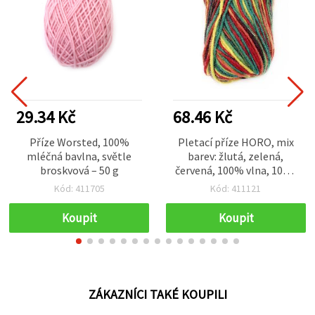
29.34 Kč
68.46 Kč
Příze Worsted, 100%
Pletací příze HORO, mix
mléčná bavlna, světle
barev: žlutá, zelená,
broskvová – 50 g
červená, 100% vlna, 100 g
– 130 m, na oblečení,
Kód: 411705
Kód: 411121
šperky a doplňky
Koupit
Koupit
ZÁKAZNÍCI TAKÉ KOUPILI