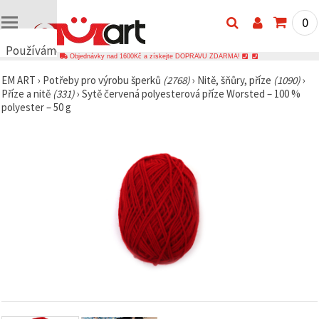
0
Používáme
Objednávky nad 1600Kč a získejte DOPRAVU ZDARMA!
cookies
EM ART
›
Potřeby pro výrobu šperků
(2768)
›
Nitě, šňůry, příze
(1090)
›
🍪
Příze a nitě
(331)
›
Sytě červená polyesterová příze Worsted – 100 %
Používáme
polyester – 50 g
cookies a
podobné
technologie,
abychom
zajistili
správné
fungování
webu,
zlepšili vaše
prostředí
při jeho
používání a
s vaším
souhlasem
analyzovali
návštěvnost
a
zobrazovali
relevantnější