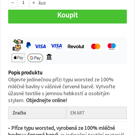
na tlačítko
kus
"Uložit"
Koupit
Přijmout
vše
Nastavení
Popis produktu
Objevte jedinečnou přízi typu worsted ze 100%
mléčné bavlny v vášnivé červené barvě. Vytvořte
úžasné textilie s jemnou hebkostí a osobitým
stylem.
Objednejte online!
Značka
EM ART
•
Příze typu worsted, vyrobená ze 100% mléčné
bavlny v červené barvě,
je jedinečný textilní materiál