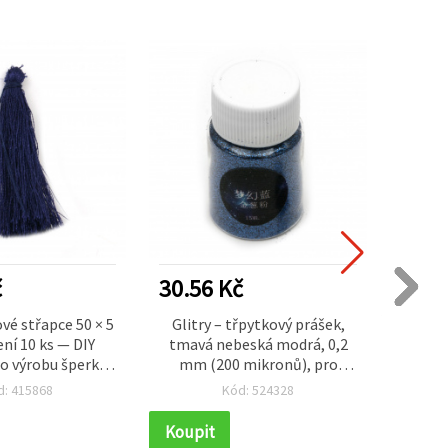
č
30.56 Kč
22.0
vé střapce 50 × 5
Glitry – třpytkový prášek,
Tex
ní 10 ks — DIY
tmavá nebeská modrá, 0,2
fialo
o výrobu šperků,
mm (200 mikronů), pro
hobby
áložek a dekorací
výtvarné a DIY tvoření, nail
šperk
d: 415868
Kód: 524328
art a dekorace, 15 ml (~12 g)
Koupit
Koupi