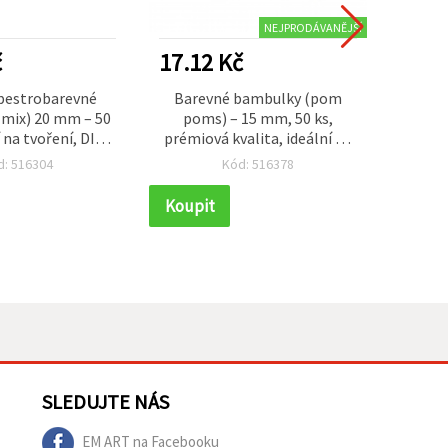
NEJPRODÁVANĚJŠÍ
č
17.12 Kč
22.0
pestrobarevné
Barevné bambulky (pom
Tylov
mix) 20 mm – 50
poms) – 15 mm, 50 ks,
– č
í na tvoření, DIY
prémiová kvalita, ideální na
dekora
 hravé dekorace
zdobení přání, rámečků, alb
na sc
d: 516304
Kód: 516378
a kreativní DIY tvoření (mix)
dop
Koupit
Koupi
SLEDUJTE NÁS
EM ART na Facebooku