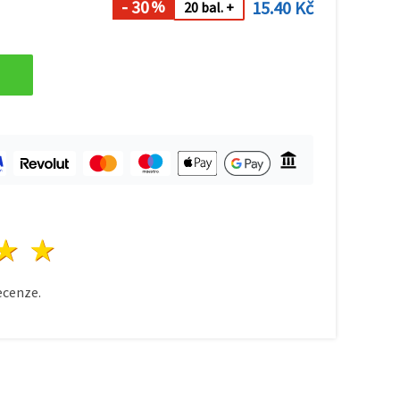
- 30
15.40 Kč
%
20 bal. +
zda
vězdy
3 hvězdy
4 hvězdy
5 hvězdy
cenze.