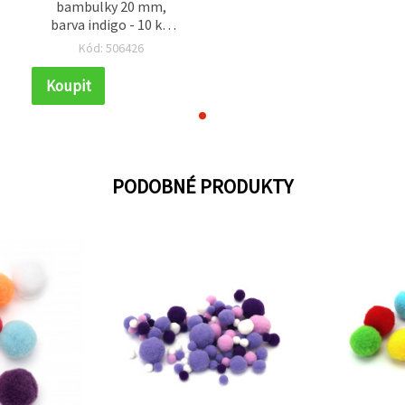
bambulky 20 mm,
barva indigo - 10 ks,
pro kreativní tvoření
Kód: 506426
Koupit
PODOBNÉ PRODUKTY