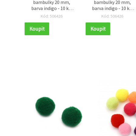
bambulky 20 mm,
bambulky 20 mm,
barva indigo - 10 ks,
barva indigo - 10 ks,
pro kreativní tvoření
pro kreativní tvoření
Kód: 506426
Kód: 506426
Koupit
Koupit