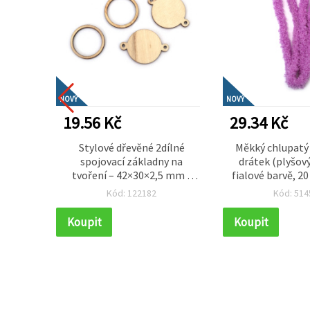
NOVÝ
NOVÝ
19.56 Kč
29.34 Kč
á lamé
Stylové dřevěné 2dílné
Měkký chlupatý
 mm –
spojovací základny na
drátek (plyšový
razná
tvoření – 42×30×2,5 mm s
fialové barvě, 2
ca 10 m
rámem 30×2,5 mm a
ideální na e
Kód: 122182
Kód: 514
otvorem 2 mm – balení 5 ks
dekorace, tvoření
projek
Koupit
Koupit