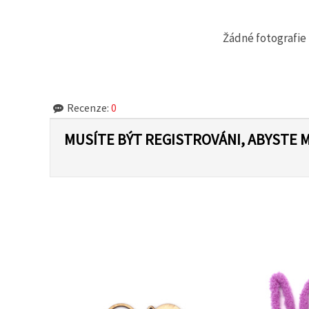
na tlačítko
"Uložit"
Žádné fotografie 
Přijmout
vše
Nastavení
Recenze:
0
MUSÍTE BÝT REGISTROVÁNI, ABYSTE 