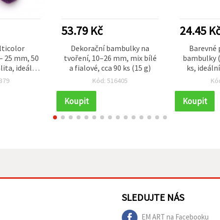
53.79 Kč
24.45 K
ticolor
Dekorační bambulky na
Barevné 
– 25 mm, 50
tvoření, 10–26 mm, mix bílé
bambulky (
ita, ideální
a fialové, cca 90 ks (15 g)
ks, ideáln
 dekorace a
projekty a
379
Kód: 516405
Kó
rojekty
Koupit
Koupit
SLEDUJTE NÁS
EM ART na Facebooku