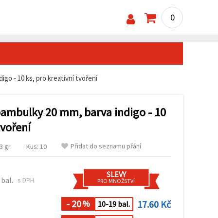
0
igo - 10 ks, pro kreativní tvoření
 bambulky 20 mm, barva indigo - 10
tvoření
Přidat do seznamu přání
 gr.
Kus: 10
SLEVY
 bal.
s DPH
PRO MNOŽSTVÍ
- 20
17.60 Kč
%
10-19 bal.