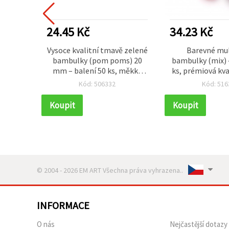
24.45 Kč
34.23 Kč
lky
Vysoce kvalitní tmavě zelené
Barevné mul
v, 25
bambulky (pom poms) 20
bambulky (mix) 
s
mm – balení 50 ks, měkké
ks, prémiová kval
dekorační kuličky na tvoření
na tvoření, DIY
Kód: 506332
Kód: 516
a DIY projekty
kreativní p
Koupit
Koupit
© 2004 - 2026 EM ART Všechna práva vyhrazena..
INFORMACE
O nás
Nejčastější dotazy