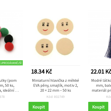
EJPRODÁVANĚJŠÍ
18.34 Kč
22.01 K
ulky (pom
Miniaturní hlavička z měkké
Modré látko
m, 50 ks,
EVA pěny, smajlík, motiv 2,
mm, bale
, ideální na
20 × 22 mm – 50 ks
materiál pr
rámečků, alb
klíčenek, z
378
Kód: 802749
Kó
voření (mix)
Koupit
Koupit