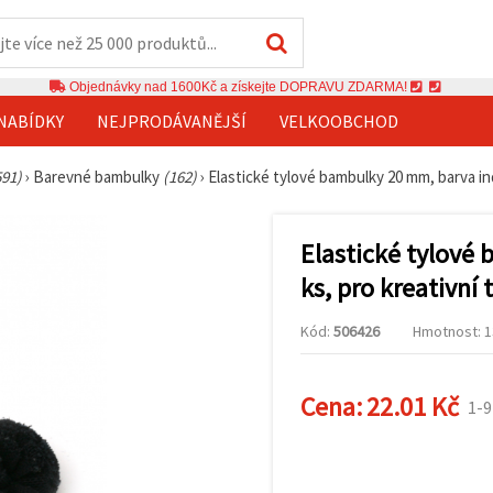
Objednávky nad 1600Kč a získejte DOPRAVU ZDARMA!
NABÍDKY
NEJPRODÁVANĚJŠÍ
VELKOOBCHOD
591)
›
Barevné bambulky
(162)
›
Elastické tylové bambulky 20 mm, barva ind
Elastické tylové
ks, pro kreativní 
Kód:
506426
Hmotnost: 13
Cena:
22.01 Kč
1-9