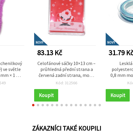
NOVÝ
NOVÝ
83.13 Kč
31.79 K
 chenilkový
Celofánové sáčky 10×13 cm –
Leskl
) ve světle
průhledná přední strana a
polyester
0 mm × 1 m –
červená zadní strana, motiv
0,8 mm mod
legantní
„Merry Christmas“ od Santa
elegan
549
Kód: 312566
Kó
 a kreativní
Clause, samolepicí – balení
dekorativ
ty
100 ks
tvoření, 
Koupit
Koupit
ZÁKAZNÍCI TAKÉ KOUPILI