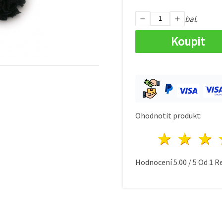
bal.
Koupit
Ohodnotit produkt:
1 hvě
2 h
Hodnocení
5.00
/
5
Od
1
Re