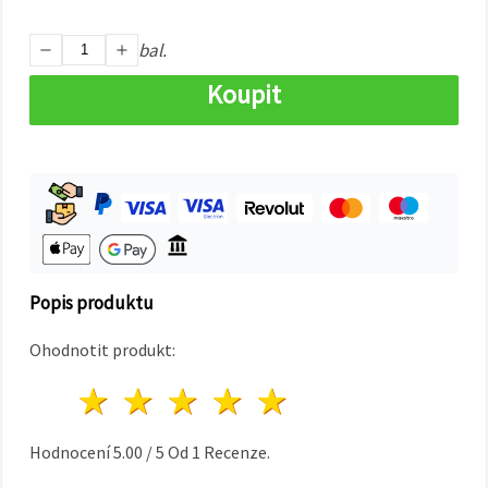
na tlačítko
"Uložit"
bal.
Přijmout
Koupit
vše
Nastavení
Popis produktu
Ohodnotit produkt:
1 hvězda
2 hvězdy
3 hvězdy
4 hvězdy
5 hvězdy
Hodnocení
5.00
/
5
Od
1
Recenze.