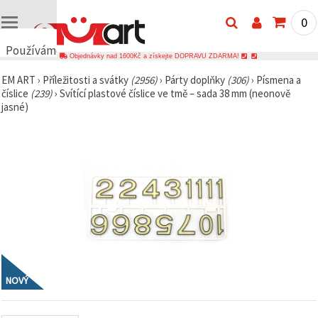
0
Používáme
Objednávky nad 1600Kč a získejte DOPRAVU ZDARMA!
cookies
EM ART
›
Příležitosti a svátky
(2956)
›
Párty doplňky
(306)
›
Písmena a
🍪
číslice
(239)
›
Svítící plastové číslice ve tmě – sada 38 mm (neonově
Používáme
jasné)
cookies a
podobné
technologie,
abychom
zajistili
správné
fungování
webu,
zlepšili vaše
prostředí
při jeho
používání a
s vaším
souhlasem
analyzovali
návštěvnost
NOVÝ
a
zobrazovali
relevantnější