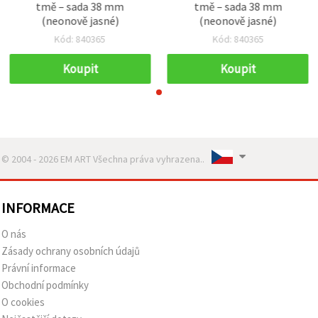
tmě – sada 38 mm
tmě – sada 38 mm
(neonově jasné)
(neonově jasné)
Kód: 840365
Kód: 840365
Koupit
Koupit
© 2004 - 2026 EM ART Všechna práva vyhrazena..
INFORMACE
O nás
Zásady ochrany osobních údajů
Právní informace
Obchodní podmínky
O cookies