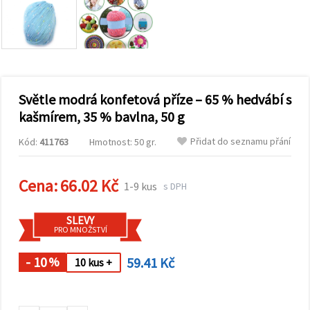
obsah a
reklamu, a
to i s
pomocí
našich
partnerů
pro
analýzu a
marketing.
Světle modrá konfetová příze – 65 % hedvábí s
Můžete
kašmírem, 35 % bavlna, 50 g
souhlasit s
použitím
Přidat do seznamu přání
Kód:
411763
Hmotnost: 50 gr.
všech
cookies
kliknutím
na
Cena:
66.02 Kč
1-9 kus
s DPH
"Přijmout
vše!" Nebo
můžete
SLEVY
uvést své
PRO MNOŽSTVÍ
preference v
Nastavení
výběrem
- 10
59.41 Kč
%
10 kus +
daného
typu
cookies a
kliknutím