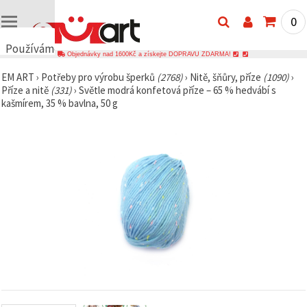
0
Používáme
Objednávky nad 1600Kč a získejte DOPRAVU ZDARMA!
cookies
EM ART
›
Potřeby pro výrobu šperků
(2768)
›
Nitě, šňůry, příze
(1090)
›
🍪
Příze a nitě
(331)
›
Světle modrá konfetová příze – 65 % hedvábí s
Používáme
kašmírem, 35 % bavlna, 50 g
cookies a
podobné
technologie,
abychom
zajistili
správné
fungování
webu,
zlepšili vaše
prostředí
při jeho
používání a
s vaším
souhlasem
analyzovali
návštěvnost
a
zobrazovali
relevantnější