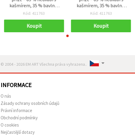
kašmírem, 35 % bavlna,
kašmírem, 35 % bavlna,
50 g
50 g
Kód: 411763
Kód: 411763
Koupit
Koupit
© 2004 - 2026 EM ART Všechna práva vyhrazena..
INFORMACE
O nás
Zásady ochrany osobních údajů
Právní informace
Obchodní podmínky
O cookies
Nejčastější dotazy