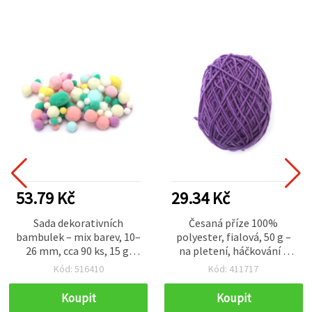
53.79 Kč
29.34 Kč
Sada dekorativních
Česaná příze 100%
bambulek – mix barev, 10–
polyester, fialová, 50 g –
26 mm, cca 90 ks, 15 g,
na pletení, háčkování a
chlupaté kuličky na
kreativní tvoření
Kód: 516410
Kód: 411717
dekorace, tvoření a DIY
projekty
Koupit
Koupit