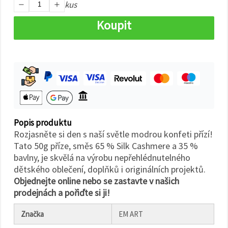
na tlačítko
kus
"Uložit"
Koupit
Přijmout
vše
Nastavení
Popis produktu
Rozjasněte si den s naší světle modrou konfeti přízí!
Tato 50g příze, směs 65 % Silk Cashmere a 35 %
bavlny, je skvělá na výrobu nepřehlédnutelného
dětského oblečení, doplňků i originálních projektů.
Objednejte online nebo se zastavte v našich
prodejnách a pořiďte si ji!
Značka
EM ART