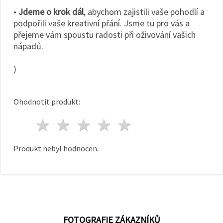
•
Jdeme o krok dál
, abychom zajistili vaše pohodlí a
podpořili vaše kreativní přání. Jsme tu pro vás a
přejeme vám spoustu radosti při oživování vašich
nápadů.
)
Ohodnotit produkt:
1 hvězda
2 hvězdy
3 hvězdy
4 hvězdy
5 hvězdy
Produkt nebyl hodnocen.
FOTOGRAFIE ZÁKAZNÍKŮ