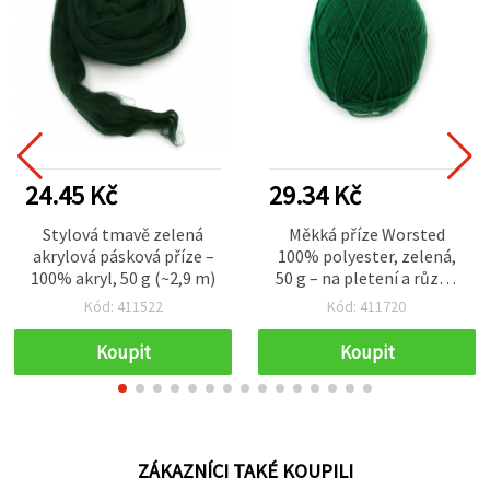
24.45 Kč
29.34 Kč
Stylová tmavě zelená
Měkká příze Worsted
akrylová pásková příze –
100% polyester, zelená,
100% akryl, 50 g (~2,9 m)
50 g – na pletení a různé
kreativní hobby projekty
Kód: 411522
Kód: 411720
Koupit
Koupit
ZÁKAZNÍCI TAKÉ KOUPILI