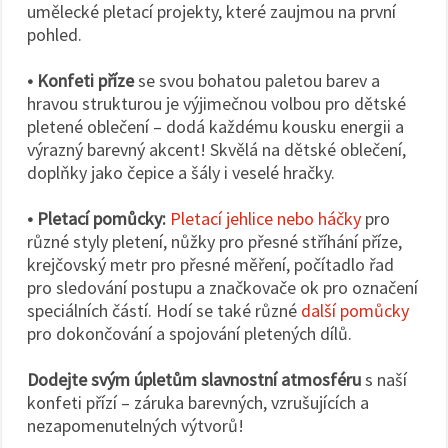
umělecké pletací projekty, které zaujmou na první
pohled.
• Konfeti příze
se svou bohatou paletou barev a
hravou strukturou je výjimečnou volbou pro dětské
pletené oblečení – dodá každému kousku energii a
výrazný barevný akcent! Skvělá na dětské oblečení,
doplňky jako čepice a šály i veselé hračky.
• Pletací pomůcky:
Pletací jehlice nebo háčky
pro
různé styly pletení, nůžky pro přesné stříhání příze,
krejčovský metr pro přesné měření, počítadlo řad
pro sledování postupu a značkovače ok pro označení
speciálních částí. Hodí se také různé
další pomůcky
pro dokončování a spojování pletených dílů.
Dodejte svým úpletům slavnostní atmosféru
s naší
konfeti přízí – záruka barevných, vzrušujících a
nezapomenutelných výtvorů!