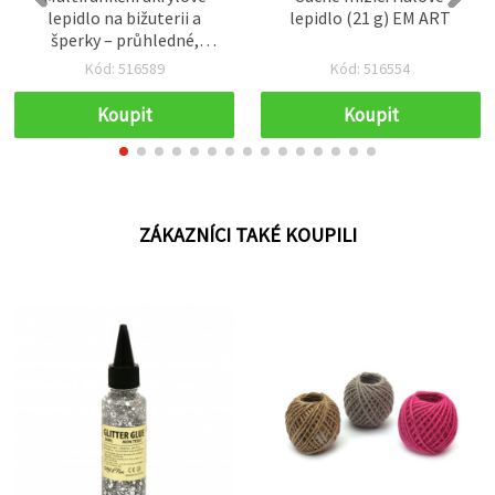
lepidlo na bižuterii a
lepidlo (21 g) EM ART
šperky – průhledné,
voděodolné, vysoce
Kód: 516589
Kód: 516554
pevné, odolné vůči
zásadám i kyselinám, 110
Koupit
Koupit
ml
ZÁKAZNÍCI TAKÉ KOUPILI