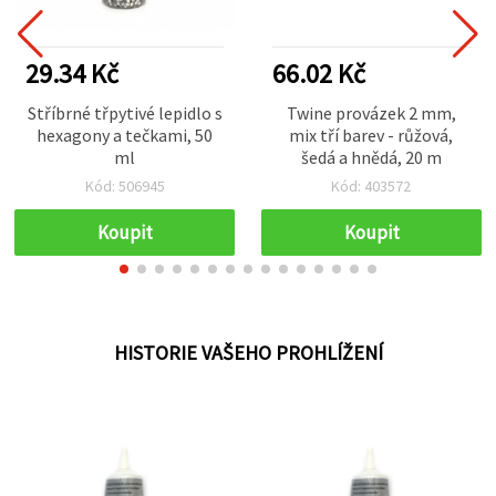
29.34 Kč
66.02 Kč
Stříbrné třpytivé lepidlo s
Twine provázek 2 mm,
hexagony a tečkami, 50
mix tří barev - růžová,
ml
šedá a hnědá, 20 m
Kód: 506945
Kód: 403572
Koupit
Koupit
HISTORIE VAŠEHO PROHLÍŽENÍ