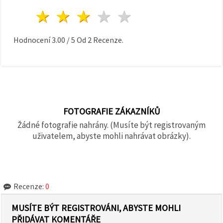
1 hvězda
2 hvězdy
3 hvězdy
4 hvězdy
5 hvězdy
Hodnocení
3.00
/
5
Od
2
Recenze.
FOTOGRAFIE ZÁKAZNÍKŮ
Žádné fotografie nahrány. (Musíte být registrovaným
uživatelem, abyste mohli nahrávat obrázky).
Recenze:
0
MUSÍTE BÝT REGISTROVÁNI, ABYSTE MOHLI
PŘIDÁVAT KOMENTÁŘE