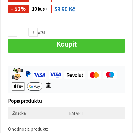
na tlačítko
"Uložit"
- 50
59.90 Kč
%
10 kus +
Přijmout
vše
kus
Nastavení
Koupit
Popis produktu
Značka
EM ART
Ohodnotit produkt: