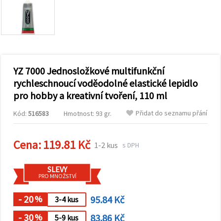
obsah a
reklamu, a
to i s
pomocí
našich
partnerů
pro
analýzu a
marketing.
YZ 7000 Jednosložkové multifunkční
Můžete
rychleschnoucí voděodolné elastické lepidlo
souhlasit s
pro hobby a kreativní tvoření, 110 ml
použitím
všech
cookies
Přidat do seznamu přání
Kód:
516583
Hmotnost: 93 gr.
kliknutím
na
"Přijmout
Cena:
119.81 Kč
vše!" Nebo
1-2 kus
s DPH
můžete
uvést své
preference v
SLEVY
Nastavení
PRO MNOŽSTVÍ
výběrem
daného
- 20
95.84 Kč
typu
%
3-4 kus
cookies a
kliknutím
- 30
83.86 Kč
%
5-9 kus