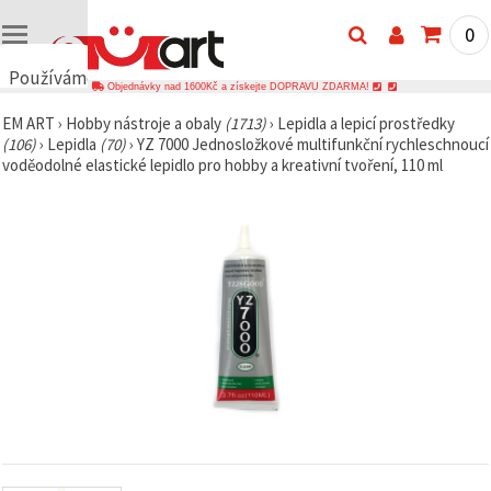
0
Používáme
Objednávky nad 1600Kč a získejte DOPRAVU ZDARMA!
cookies
EM ART
›
Hobby nástroje a obaly
(1713)
›
Lepidla a lepicí prostředky
🍪
(106)
›
Lepidla
(70)
›
YZ 7000 Jednosložkové multifunkční rychleschnoucí
Používáme
voděodolné elastické lepidlo pro hobby a kreativní tvoření, 110 ml
cookies a
podobné
technologie,
abychom
zajistili
správné
fungování
webu,
zlepšili vaše
prostředí
při jeho
používání a
s vaším
souhlasem
analyzovali
návštěvnost
a
zobrazovali
relevantnější