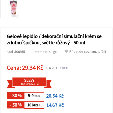
obsah a
reklamu, a
to i s
pomocí
našich
partnerů
pro
analýzu a
marketing.
Gelové lepidlo / dekorační simulační krém se
Můžete
zdobicí špičkou, světle růžový - 50 ml
souhlasit s
použitím
Přidat do seznamu přání
Kód:
506955
Hmotnost: 53 gr.
všech
cookies
kliknutím
na
Cena:
29.34 Kč
1-4 kus
s DPH
"Přijmout
vše!" Nebo
můžete
SLEVY
uvést své
PRO MNOŽSTVÍ
preference v
Nastavení
výběrem
- 30
20.54 Kč
%
5-9 kus
daného
typu
- 50
14.67 Kč
%
10 kus +
cookies a
kliknutím