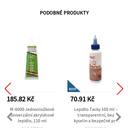
PODOBNÉ PRODUKTY
NOVÝ
185.82 Kč
70.91 Kč
M-6000 Jednosložkové
Lepidlo Tacky 100 ml –
univerzální akrylátové
transparentní, bez
lepidlo, 110 ml
kyselin a bezpečné pro
fotografie a papír –
Kód: 506534
Kód: 516613