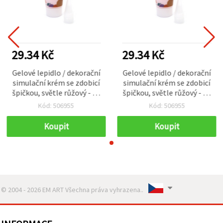
29.34 Kč
29.34 Kč
Gelové lepidlo / dekorační
Gelové lepidlo / dekorační
simulační krém se zdobicí
simulační krém se zdobicí
špičkou, světle růžový - 50
špičkou, světle růžový - 50
ml
ml
Kód: 506955
Kód: 506955
Koupit
Koupit
© 2004 - 2026 EM ART Všechna práva vyhrazena..