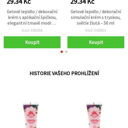
29.34 Kč
29.34 Kč
Gelové lepidlo / dekorační
Gelové lepidlo / dekorační
krém s aplikační špičkou,
simulační krém s tryskou,
elegantní tmavě modrá –
světle žlutá – 50 ml
50 ml
Kód: 506958
Kód: 506953
Koupit
Koupit
HISTORIE VAŠEHO PROHLÍŽENÍ