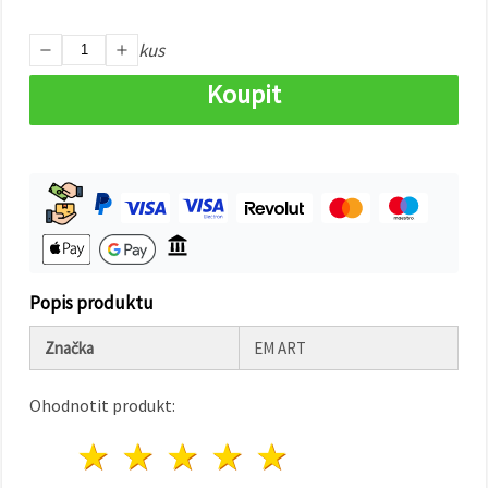
na tlačítko
"Uložit"
kus
Přijmout
Koupit
vše
Nastavení
Popis produktu
Značka
EM ART
Ohodnotit produkt:
1 hvězda
2 hvězdy
3 hvězdy
4 hvězdy
5 hvězdy