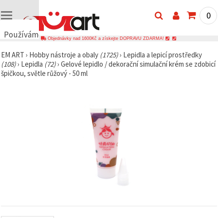
0
Používáme
Objednávky nad 1600Kč a získejte DOPRAVU ZDARMA!
cookies
EM ART
›
Hobby nástroje a obaly
(1725)
›
Lepidla a lepicí prostředky
🍪
(108)
›
Lepidla
(72)
›
Gelové lepidlo / dekorační simulační krém se zdobicí
Používáme
špičkou, světle růžový - 50 ml
cookies a
podobné
technologie,
abychom
zajistili
správné
fungování
webu,
zlepšili vaše
prostředí
při jeho
používání a
s vaším
souhlasem
analyzovali
návštěvnost
a
zobrazovali
relevantnější