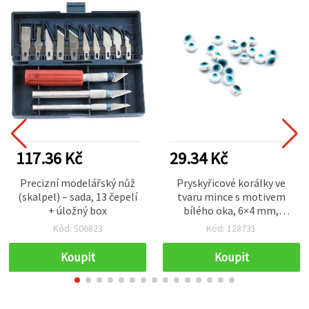
117.36 Kč
29.34 Kč
Precizní modelářský nůž
Pryskyřicové korálky ve
(skalpel) – sada, 13 čepelí
tvaru mince s motivem
+ úložný box
bílého oka, 6×4 mm,
průvlek 1 mm – 50 ks
Kód: 506823
Kód: 128731
Koupit
Koupit