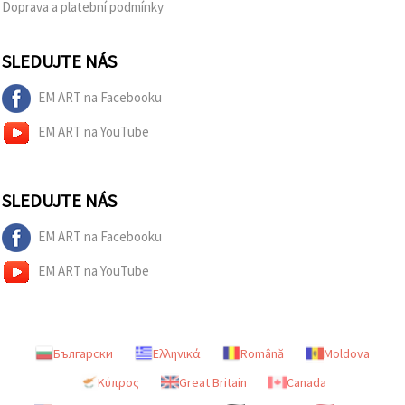
Doprava a platební podmínky
SLEDUJTE NÁS
EM ART na Facebooku
EM ART na YouTube
SLEDUJTE NÁS
EM ART na Facebooku
EM ART na YouTube
Български
Ελληνικά
Română
Moldova
Κύπρος
Great Britain
Canada