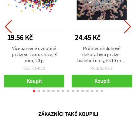
19.56 Kč
24.45 Kč
Vícebarevné ozdobné
Průhledné duhové
prvky ve tvaru srdce, 3
dekorativní prvky –
mm, 20 g
hudební noty, 6×10 mm,
20 g
Kód: 514119
Kód: 514053
Koupit
Koupit
ZÁKAZNÍCI TAKÉ KOUPILI