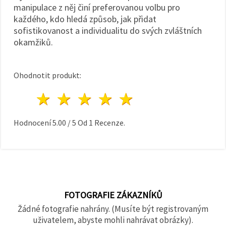
manipulace z něj činí preferovanou volbu pro
každého, kdo hledá způsob, jak přidat
sofistikovanost a individualitu do svých zvláštních
okamžiků.
Ohodnotit produkt:
1 hvězda
2 hvězdy
3 hvězdy
4 hvězdy
5 hvězdy
Hodnocení
5.00
/
5
Od
1
Recenze.
FOTOGRAFIE ZÁKAZNÍKŮ
Žádné fotografie nahrány. (Musíte být registrovaným
uživatelem, abyste mohli nahrávat obrázky).