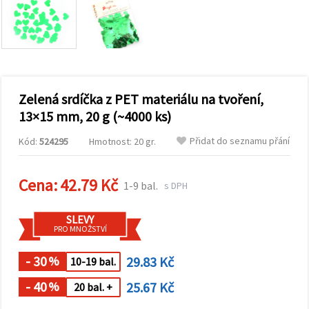
obsah a
reklamu, a
to i s
pomocí
našich
partnerů
pro
analýzu a
marketing.
Zelená srdíčka z PET materiálu na tvoření,
Můžete
13×15 mm, 20 g (~4000 ks)
souhlasit s
použitím
Přidat do seznamu přání
Kód:
524295
Hmotnost: 20 gr.
všech
cookies
kliknutím
na
Cena:
42.79 Kč
1-9 bal.
s DPH
"Přijmout
vše!" Nebo
můžete
SLEVY
uvést své
PRO MNOŽSTVÍ
preference v
Nastavení
výběrem
- 30
29.83 Kč
%
10-19 bal.
daného
typu
- 40
25.67 Kč
%
20 bal. +
cookies a
kliknutím