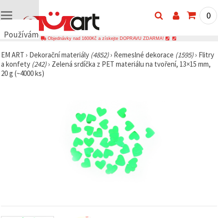
0
Používáme
Objednávky nad 1600Kč a získejte DOPRAVU ZDARMA!
cookies
EM ART
›
Dekorační materiály
(4852)
›
Řemeslné dekorace
(1595)
›
Flitry
🍪
a konfety
(242)
›
Zelená srdíčka z PET materiálu na tvoření, 13×15 mm,
Používáme
20 g (~4000 ks)
cookies a
podobné
technologie,
abychom
zajistili
správné
fungování
webu,
zlepšili vaše
prostředí
při jeho
používání a
s vaším
souhlasem
analyzovali
návštěvnost
a
zobrazovali
relevantnější