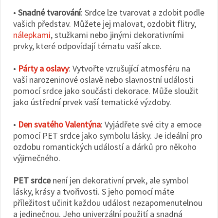
•
Snadné tvarování
: Srdce lze tvarovat a zdobit podle
vašich představ. Můžete jej malovat, ozdobit flitry,
nálepkami
, stužkami nebo jinými dekorativními
prvky, které odpovídají tématu vaší akce.
•
Párty a oslavy
: Vytvořte vzrušující atmosféru na
vaší narozeninové oslavě nebo slavnostní události
pomocí srdce jako součásti dekorace. Může sloužit
jako ústřední prvek vaší tematické výzdoby.
•
Den svatého Valentýna
: Vyjádřete své city a emoce
pomocí PET srdce jako symbolu lásky. Je ideální pro
ozdobu romantických událostí a dárků pro někoho
výjimečného.
PET srdce
není jen dekorativní prvek, ale symbol
lásky, krásy a tvořivosti. S jeho pomocí máte
příležitost učinit každou událost nezapomenutelnou
a jedinečnou. Jeho univerzální použití a snadná