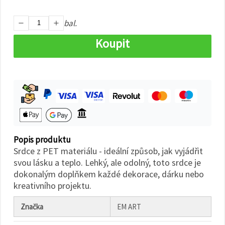
na tlačítko
"Uložit"
bal.
Přijmout
Koupit
vše
Nastavení
Popis produktu
Srdce z PET materiálu - ideální způsob, jak vyjádřit
svou lásku a teplo. Lehký, ale odolný, toto srdce je
dokonalým doplňkem každé dekorace, dárku nebo
kreativního projektu.
Značka
EM ART