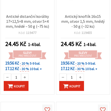
Antické distanční korálky
Antický knoflík 16x15
17×12,5×8 mm, otvor 5×4
mm, otvor 1,5 mm, hnědý
mm, hnědé – 50 g (~75 ks)
- 50 g (~32 ks)
Kód:
119477
Kód:
119455
24.45
Kč
24.45
Kč
1-4 bal.
1-4 bal.
SLEVY
SLEVY
PRO MNOŽSTVÍ
PRO MNOŽSTVÍ
19.56 Kč
19.56 Kč
- 20 %
5-9 bal.
- 20 %
5-9 bal.
17.12 Kč
17.12 Kč
- 30 %
10 bal. +
- 30 %
10 bal. +
KOUPIT
KOUPIT