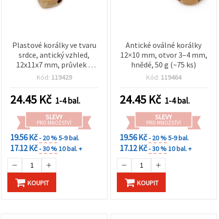
Plastové korálky ve tvaru
Antické oválné korálky
srdce, antický vzhled,
12×10 mm, otvor 3–4 mm,
12x11x7 mm, průvlek 4
hnědé, 50 g (~75 ks)
mm, hnědé, 50 g (~80 ks)
Kód:
119429
Kód:
119464
24.45
Kč
24.45
Kč
1-4 bal.
1-4 bal.
SLEVY
SLEVY
PRO MNOŽSTVÍ
PRO MNOŽSTVÍ
19.56 Kč
19.56 Kč
- 20 %
5-9 bal.
- 20 %
5-9 bal.
17.12 Kč
17.12 Kč
- 30 %
10 bal. +
- 30 %
10 bal. +
KOUPIT
KOUPIT