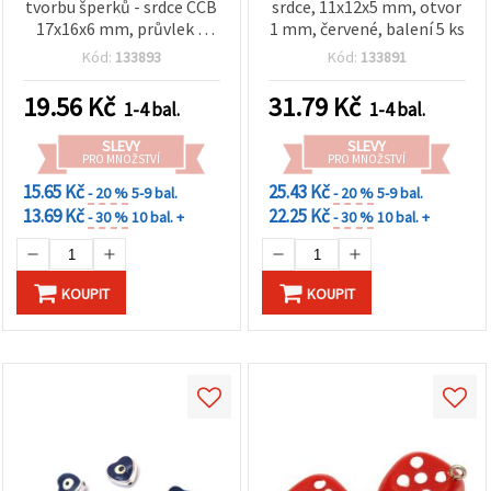
tvorbu šperků - srdce CCB
srdce, 11x12x5 mm, otvor
17x16x6 mm, průvlek 1
1 mm, červené, balení 5 ks
mm, bílá, 5 ks
Kód:
133893
Kód:
133891
19.56
Kč
31.79
Kč
1-4 bal.
1-4 bal.
SLEVY
SLEVY
PRO MNOŽSTVÍ
PRO MNOŽSTVÍ
15.65 Kč
25.43 Kč
- 20 %
5-9 bal.
- 20 %
5-9 bal.
13.69 Kč
22.25 Kč
- 30 %
10 bal. +
- 30 %
10 bal. +
KOUPIT
KOUPIT