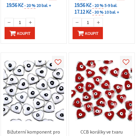
19.56 Kč
19.56 Kč
- 20 %
20 bal. +
- 20 %
5-9 bal.
17.12 Kč
- 30 %
10 bal. +
KOUPIT
KOUPIT
Bižuterní komponent pro
CCB korálky ve tvaru