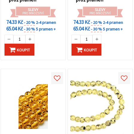
šperky a kreativní tvoření
SLEVY
SLEVY
PRO MNOŽSTVÍ
PRO MNOŽSTVÍ
74.33 Kč
74.33 Kč
- 20 %
2-4 pramen
- 20 %
2-4 pramen
65.04 Kč
65.04 Kč
- 30 %
5 pramen +
- 30 %
5 pramen +
KOUPIT
KOUPIT