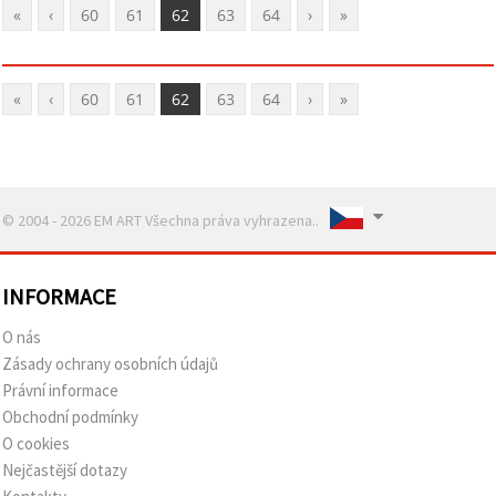
«
‹
60
61
62
63
64
›
»
«
‹
60
61
62
63
64
›
»
© 2004 - 2026 EM ART Všechna práva vyhrazena..
INFORMACE
O nás
Zásady ochrany osobních údajů
Právní informace
Obchodní podmínky
O cookies
Nejčastější dotazy