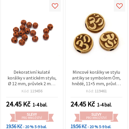
Dekorativní kulaté
Mincové korálky ve stylu
korálky v antickém stylu,
antiky se symbolem Óm,
Ø 12 mm, průvlek 2 mm,
hnědé, 11×5 mm, průvlek
hnědé – 50 g (~46 ks)
2,5 mm – 50 g (~120 ks)
Kód:
119456
Kód:
119461
24.45
Kč
24.45
Kč
1-4 bal.
1-4 bal.
SLEVY
SLEVY
PRO MNOŽSTVÍ
PRO MNOŽSTVÍ
19.56 Kč
19.56 Kč
- 20 %
5-9 bal.
- 20 %
5-9 bal.