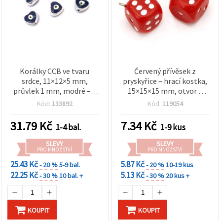
Korálky CCB ve tvaru
Červený přívěsek z
srdce, 11×12×5 mm,
pryskyřice – hrací kostka,
průvlek 1 mm, modré – 5
15×15×15 mm, otvor 2
ks
mm
Kód:
133892
Kód:
119054
31.79
Kč
7.34
Kč
1-4 bal.
1-9 kus
SLEVY
SLEVY
PRO MNOŽSTVÍ
PRO MNOŽSTVÍ
25.43 Kč
5.87 Kč
- 20 %
5-9 bal.
- 20 %
10-19 kus
22.25 Kč
5.13 Kč
- 30 %
10 bal. +
- 30 %
20 kus +
KOUPIT
KOUPIT