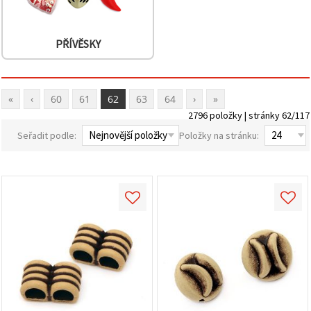
PŘÍVĚSKY
«
‹
60
61
62
63
64
›
»
2796 položky | stránky 62/117
Seřadit podle:
Položky na stránku: