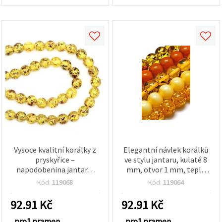
Vysoce kvalitní korálky z
Elegantní návlek korálků
pryskyřice –
ve stylu jantaru, kulaté 8
napodobenina jantaru,
mm, otvor 1 mm, teplá
kulaté 8 mm, průvlek 1
žluto‑oranžová, mix
Kód:
119068
Kód:
119064
mm, transparentní zlatá
akcentů ve zlaté barvě a
barva s tmavými
černé – cca 48 ks, ideální
92.91
Kč
92.91
Kč
inkluzemi – návlek ~48 ks,
na výrobu šperků a
ideální pro elegantní
kreativní tvoření
pro1 pramen
pro1 pramen