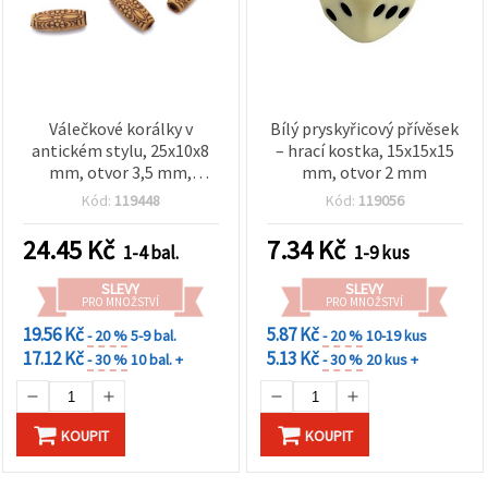
Válečkové korálky v
Bílý pryskyřicový přívěsek
antickém stylu, 25x10x8
– hrací kostka, 15x15x15
mm, otvor 3,5 mm,
mm, otvor 2 mm
hnědé, 50 g (~25 ks)
Kód:
119448
Kód:
119056
24.45
Kč
7.34
Kč
1-4 bal.
1-9 kus
SLEVY
SLEVY
PRO MNOŽSTVÍ
PRO MNOŽSTVÍ
19.56 Kč
5.87 Kč
- 20 %
5-9 bal.
- 20 %
10-19 kus
17.12 Kč
5.13 Kč
- 30 %
10 bal. +
- 30 %
20 kus +
KOUPIT
KOUPIT