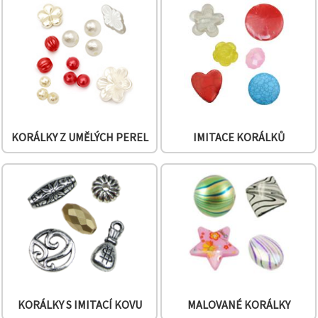
na tlačítko
"Uložit"
Přijmout
vše
Nastavení
KORÁLKY Z UMĚLÝCH PEREL
IMITACE KORÁLKŮ
KORÁLKY S IMITACÍ KOVU
MALOVANÉ KORÁLKY