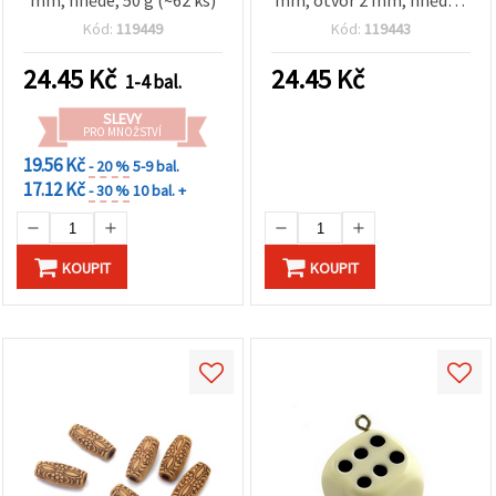
mm, hnědé, 50 g (~62 ks)
mm, otvor 2 mm, hnědé -
50 g (~75 ks)
Kód:
119449
Kód:
119443
24.45
Kč
24.45
Kč
1-4 bal.
SLEVY
PRO MNOŽSTVÍ
19.56 Kč
- 20 %
5-9 bal.
17.12 Kč
- 30 %
10 bal. +
KOUPIT
KOUPIT