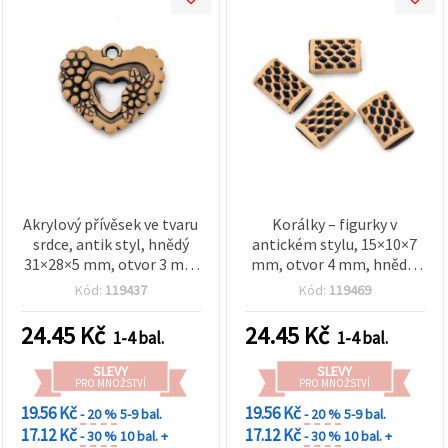
Akrylový přívěsek ve tvaru
Korálky – figurky v
srdce, antik styl, hnědý
antickém stylu, 15×10×7
31×28×5 mm, otvor 3 mm
mm, otvor 4 mm, hnědá,
– 50 g (~22 ks)
50 g (cca 117 ks)
Kód:
119437
Kód:
119469
24.45
Kč
24.45
Kč
1-4 bal.
1-4 bal.
SLEVY
SLEVY
PRO MNOŽSTVÍ
PRO MNOŽSTVÍ
19.56 Kč
19.56 Kč
- 20 %
5-9 bal.
- 20 %
5-9 bal.
17.12 Kč
17.12 Kč
- 30 %
10 bal. +
- 30 %
10 bal. +