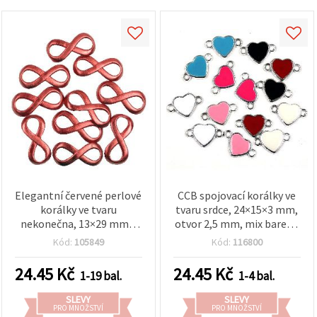
Elegantní červené perlové
CCB spojovací korálky ve
korálky ve tvaru
tvaru srdce, 24×15×3 mm,
nekonečna, 13×29 mm –
otvor 2,5 mm, mix barev –
sada 20 ks, ideální pro
balení 5 ks
Kód:
105849
Kód:
116800
stylové šperky a kreativní
DIY projekty
24.45
Kč
24.45
Kč
1-19 bal.
1-4 bal.
SLEVY
SLEVY
PRO MNOŽSTVÍ
PRO MNOŽSTVÍ