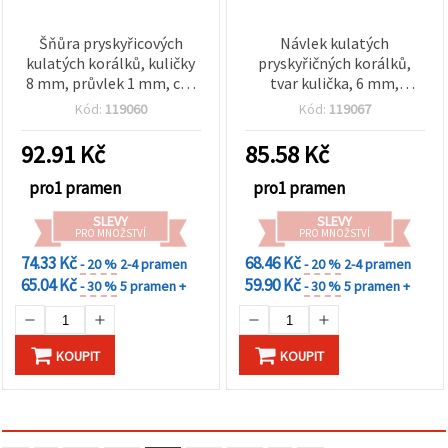
Šňůra pryskyřicových
Návlek kulatých
kulatých korálků, kuličky
pryskyřičných korálků,
8 mm, průvlek 1 mm, cca
tvar kulička, 6 mm,
48 ks
průvlek 1 mm, cca 64 ks
Kód:
119060
Kód:
119067
92.91
Kč
85.58
Kč
pro1 pramen
pro1 pramen
SLEVY
SLEVY
PRO MNOŽSTVÍ
PRO MNOŽSTVÍ
74.33 Kč
68.46 Kč
- 20 %
2-4 pramen
- 20 %
2-4 pramen
65.04 Kč
59.90 Kč
- 30 %
5 pramen +
- 30 %
5 pramen +
KOUPIT
KOUPIT