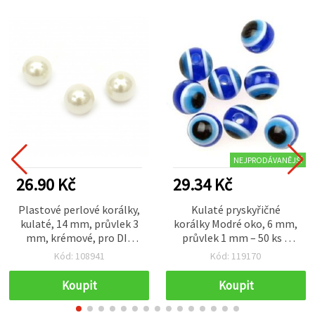
NEJPRODÁVANĚJŠÍ
26.90 Kč
29.34 Kč
Plastové perlové korálky,
Kulaté pryskyřičné
kulaté, 14 mm, průvlek 3
korálky Modré oko, 6 mm,
mm, krémové, pro DIY
průvlek 1 mm – 50 ks –
výrobu bižuterie – 50 g
ideální na módní náramky,
Kód: 108941
Kód: 119170
(cca 37 ks)
amulety pro štěstí a
kreativní DIY šperky
Koupit
Koupit