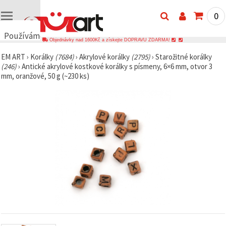
0
Používáme
Objednávky nad 1600Kč a získejte DOPRAVU ZDARMA!
cookies
EM ART
›
Korálky
(7684)
›
Akrylové korálky
(2795)
›
Starožitné korálky
🍪
(246)
›
Antické akrylové kostkové korálky s písmeny, 6×6 mm, otvor 3
Používáme
mm, oranžové, 50 g (~230 ks)
cookies a
podobné
technologie,
abychom
zajistili
správné
fungování
webu,
zlepšili vaše
prostředí
při jeho
používání a
s vaším
souhlasem
analyzovali
návštěvnost
a
zobrazovali
relevantnější