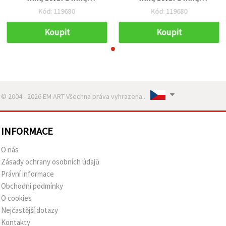
oranžové, 50 g (~230 ks)
oranžové, 50 g (~230 ks)
Kód: 119680
Kód: 119680
Koupit
Koupit
© 2004 - 2026 EM ART Všechna práva vyhrazena..
INFORMACE
O nás
Zásady ochrany osobních údajů
Právní informace
Obchodní podmínky
O cookies
Nejčastější dotazy
Kontakty