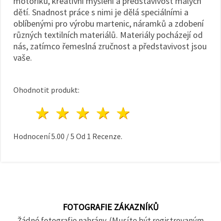
motoriku, kreativní myšlení a představivost malých
dětí. Snadnost práce s nimi je dělá speciálními a
oblíbenými pro výrobu martenic, náramků a zdobení
různých textilních materiálů. Materiály pocházejí od
nás, zatímco řemeslná zručnost a představivost jsou
vaše.
Ohodnotit produkt:
1 hvězda
2 hvězdy
3 hvězdy
4 hvězdy
5 hvězdy
Hodnocení
5.00
/
5
Od
1
Recenze.
FOTOGRAFIE ZÁKAZNÍKŮ
Žádné fotografie nahrány. (Musíte být registrovaným