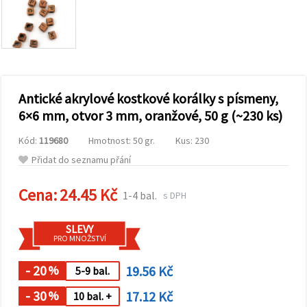
obsah a
reklamu, a
to i s
pomocí
našich
partnerů
pro
analýzu a
marketing.
Antické akrylové kostkové korálky s písmeny,
Můžete
6×6 mm, otvor 3 mm, oranžové, 50 g (~230 ks)
souhlasit s
použitím
Kód:
119680
Hmotnost: 50 gr.
Kus: 230
všech
cookies
Přidat do seznamu přání
kliknutím
na
"Přijmout
Cena:
24.45 Kč
1-4 bal.
s DPH
vše!" Nebo
můžete
uvést své
SLEVY
preference v
PRO MNOŽSTVÍ
Nastavení
výběrem
daného
- 20
19.56 Kč
%
5-9 bal.
typu
cookies a
- 30
17.12 Kč
%
10 bal. +
kliknutím