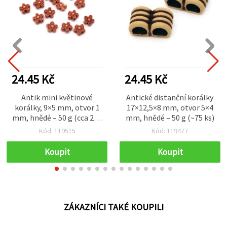
24.45 Kč
24.45 Kč
Antik mini květinové
Antické distanční korálky
korálky, 9×5 mm, otvor 1
17×12,5×8 mm, otvor 5×4
mm, hnědé – 50 g (cca 290
mm, hnědé – 50 g (~75 ks)
ks)
Kód: 119515
Kód: 119477
Koupit
Koupit
ZÁKAZNÍCI TAKÉ KOUPILI