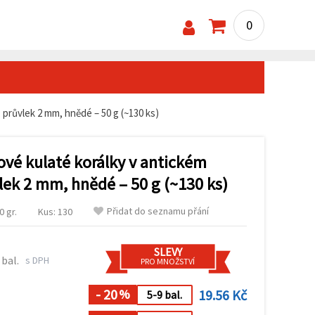
0
 průvlek 2 mm, hnědé – 50 g (~130 ks)
ové kulaté korálky v antickém
lek 2 mm, hnědé – 50 g (~130 ks)
Přidat do seznamu přání
 gr.
Kus: 130
SLEVY
 bal.
s DPH
PRO MNOŽSTVÍ
- 20
19.56 Kč
%
5-9 bal.