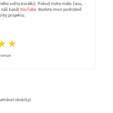
ného světa korálků. Pokud máte málo času,
 náš kanál
YouTube
. Budete moci podrobně
orby projektu.
zda
vězdy
3 hvězdy
4 hvězdy
5 hvězdy
cenze.
nahrávat obrázky).