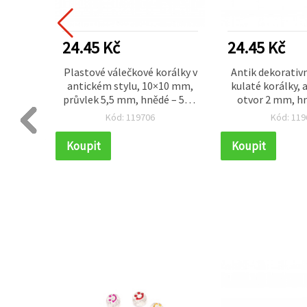
24.45 Kč
24.45 Kč
íl –
Plastové válečkové korálky v
Antik dekorativ
hnědá,
antickém stylu, 10×10 mm,
kulaté korálky, 
3 mm –
průvlek 5,5 mm, hnědé – 50 g
otvor 2 mm, hn
(cca 110 ks)
(~135 k
Kód: 119706
Kód: 119
Koupit
Koupit