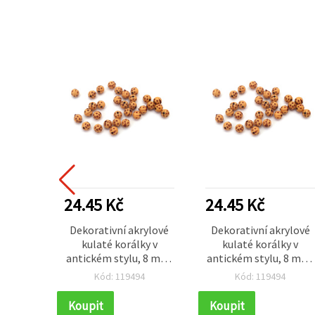
24.45 Kč
24.45 Kč
Dekorativní akrylové
Dekorativní akrylové
kulaté korálky v
kulaté korálky v
antickém stylu, 8 mm,
antickém stylu, 8 mm,
průvlek 2 mm, hnědé –
průvlek 2 mm, hnědé –
Kód: 119494
Kód: 119494
50 g (~130 ks)
50 g (~130 ks)
Koupit
Koupit