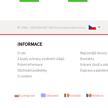
© 2004 - 2026 EM ART Všechna práva vyhrazena..
INFORMACE
O nás
Nejčastější dotazy
Zásady ochrany osobních údajů
Kontakty
Právní informace
Vrácení zboží a o
Obchodní podmínky
Doprava a platebn
O cookies
Български
Ελληνικά
Română
Moldova