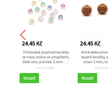
24.45 Kč
24.45 Kč
říze,
Průhledné plastové korálky
Antik dekorativ
mová),
ve tvaru mince se smajlíkem,
kulaté korálky, 
ečení a
10x6 mm, průvlek: 2 mm - 20
otvor 2 mm, hn
70 m
g (cca 60 ks)
(~135 k
Kód: 117466
Kód: 119
Koupit
Koupit