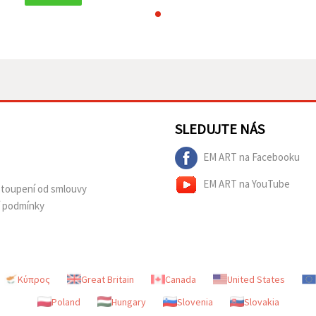
SLEDUJTE NÁS
EM ART na Facebooku
EM ART na YouTube
dstoupení od smlouvy
í podmínky
Κύπρος
Great Britain
Canada
United States
Poland
Hungary
Slovenia
Slovakia