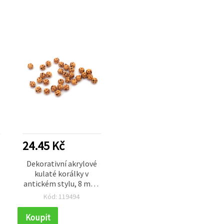
24.45 Kč
Dekorativní akrylové
kulaté korálky v
antickém stylu, 8 mm,
průvlek 2 mm, hnědé –
Kód: 119494
50 g (~130 ks)
Koupit