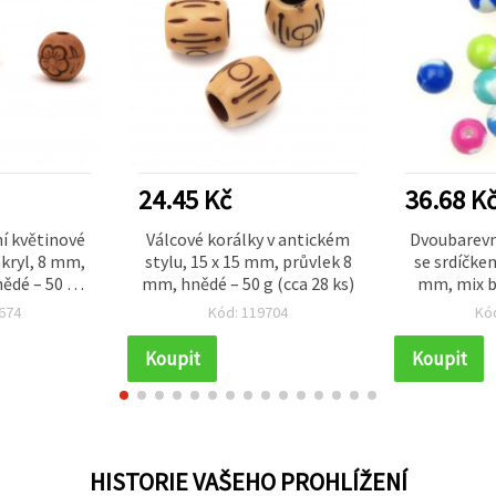
24.45 Kč
36.68 K
ní květinové
Válcové korálky v antickém
Dvoubarevn
akryl, 8 mm,
stylu, 15 x 15 mm, průvlek 8
se srdíčke
ědé – 50 g
mm, hnědé – 50 g (cca 28 ks)
mm, mix ba
s)
674
Kód: 119704
Kó
Koupit
Koupit
HISTORIE VAŠEHO PROHLÍŽENÍ