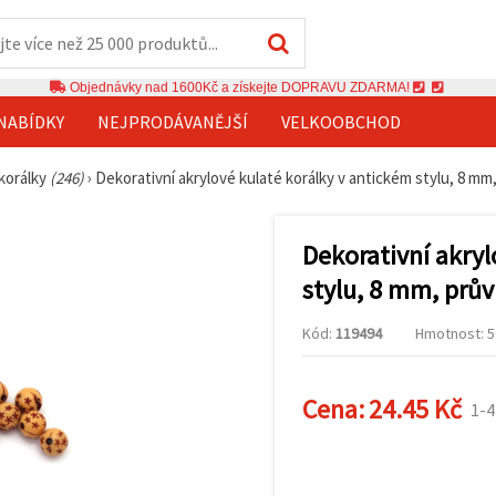
Objednávky nad 1600Kč a získejte DOPRAVU ZDARMA!
NABÍDKY
NEJPRODÁVANĚJŠÍ
VELKOOBCHOD
 korálky
(246)
›
Dekorativní akrylové kulaté korálky v antickém stylu, 8 mm,
Dekorativní akryl
stylu, 8 mm, prův
Kód:
119494
Hmotnost: 50
Cena:
24.45 Kč
1-4