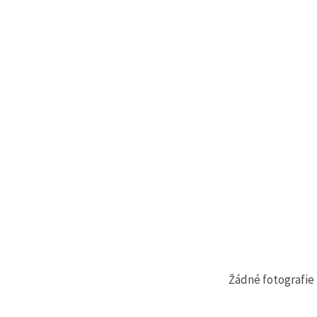
na tlačítko
"Uložit"
Přijmout
vše
Nastavení
Žádné fotografie 