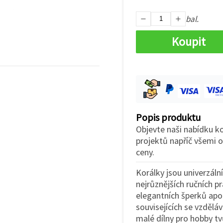
bal.
Koupit
Popis produktu
Objevte naši nabídku ko
projektů napříč všemi o
ceny.
Korálky jsou univerzáln
nejrůznějších ručních pr
elegantních šperků apod
souvisejících se vzděláv
malé dílny pro hobby t