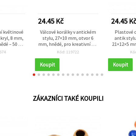
24.45 Kč
24.45 K
ní květinové
Válcové korálky v antickém
Plastové o
akryl, 8 mm,
stylu, 27×10 mm, otvor 6
antik styl
ědé – 50 g
mm, hnědé, pro kreativní DIY
21×12×5 mm
s)
tvoření a výrobu šperků – 50
hnědé –
674
Kód: 119722
Kó
g (cca 29 ks)
Koupit
Koupit
ZÁKAZNÍCI TAKÉ KOUPILI