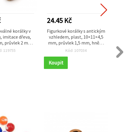
č
24.45 Kč
24.4
válné korálky v
Figurkové korálky s antickým
Antic
u, imitace dřeva,
vzhledem, plast, 10×11×4,5
21x7
, průvlek 2 mm,
mm, průvlek 1,5 mm, hnědé
hněd
 50 g (~60 ks)
– 50 g (~125 ks)
d: 119755
Kód: 107034
Koupit
Koupi