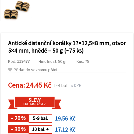
obsah a
reklamu, a
to i s
pomocí
našich
partnerů
pro
analýzu a
marketing.
Antické distanční korálky 17×12,5×8 mm, otvor
Můžete
5×4 mm, hnědé – 50 g (~75 ks)
souhlasit s
použitím
Kód:
119477
Hmotnost: 50 gr.
Kus: 75
všech
cookies
Přidat do seznamu přání
kliknutím
na
"Přijmout
Cena:
24.45 Kč
1-4 bal.
s DPH
vše!" Nebo
můžete
uvést své
SLEVY
preference v
PRO MNOŽSTVÍ
Nastavení
výběrem
daného
- 20
19.56 Kč
%
5-9 bal.
typu
cookies a
- 30
17.12 Kč
%
10 bal. +
kliknutím