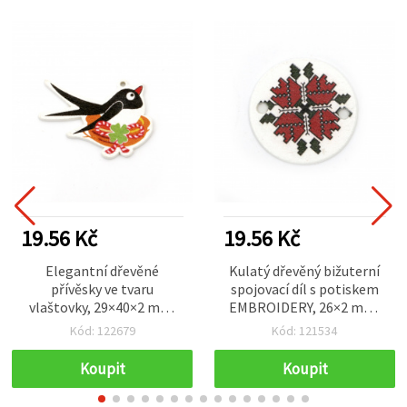
19.56 Kč
19.56 Kč
Elegantní dřevěné
Kulatý dřevěný bižuterní
přívěsky ve tvaru
spojovací díl s potiskem
vlaštovky, 29×40×2 mm,
EMBROIDERY, 26×2 mm,
otvor 2 mm – sada 10 ks
otvor 2 mm – 10 ks
Kód: 122679
Kód: 121534
pro šperky a kreativní DIY
tvoření
Koupit
Koupit