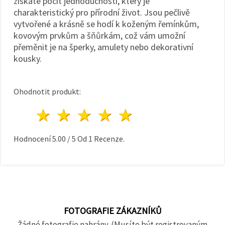
získáte pocit jednoduchosti, který je
charakteristický pro přírodní život. Jsou pečlivě
vytvořené a krásně se hodí k koženým řemínkům,
kovovým prvkům a šňůrkám, což vám umožní
přeměnit je na šperky, amulety nebo dekorativní
kousky.
Ohodnotit produkt:
1 hvězda
2 hvězdy
3 hvězdy
4 hvězdy
5 hvězdy
Hodnocení
5.00
/
5
Od
1
Recenze.
FOTOGRAFIE ZÁKAZNÍKŮ
Žádné fotografie nahrány. (Musíte být registrovaným