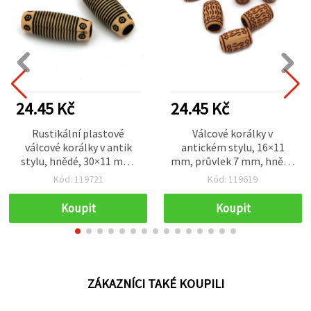
24.45 Kč
24.45 Kč
Rustikální plastové
Válcové korálky v
válcové korálky v antik
antickém stylu, 16×11
stylu, hnědé, 30×11 mm,
mm, průvlek 7 mm, hnědé
průvlek 6 mm, 50 g (~24
– 50 g (~52 ks)
Kód: 119721
Kód: 119619
ks) – vintage dekorativní
středové korálky na
Koupit
Koupit
jedinečné šperky a
kreativní tvoření
ZÁKAZNÍCI TAKÉ KOUPILI