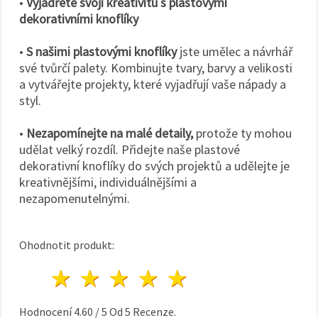
•
Vyjádřete svoji kreativitu s plastovými
dekorativními knoflíky
•
S našimi plastovými knoflíky
jste umělec a návrhář
své tvůrčí palety. Kombinujte tvary, barvy a velikosti
a vytvářejte projekty, které vyjadřují vaše nápady a
styl.
•
Nezapomínejte na malé detaily,
protože ty mohou
udělat velký rozdíl. Přidejte naše plastové
dekorativní knoflíky do svých projektů a udělejte je
kreativnějšími, individuálnějšími a
nezapomenutelnými.
Ohodnotit produkt:
1 hvězda
2 hvězdy
3 hvězdy
4 hvězdy
5 hvězdy
Hodnocení
4.60
/
5
Od
5
Recenze.