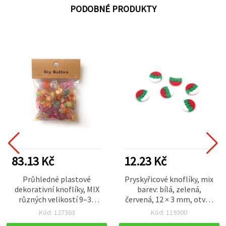
PODOBNÉ PRODUKTY
83.13 Kč
12.23 Kč
Průhledné plastové
Pryskyřicové knoflíky, mix
dekorativní knoflíky, MIX
barev: bílá, zelená,
různých velikostí 9–35
červená, 12 × 3 mm, otvor
mm, 150 g
1 mm – 10 ks
Kód: 127363
Kód: 119300