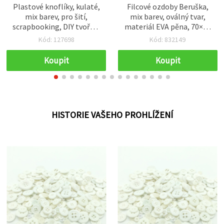
Plastové knoflíky, kulaté,
Filcové ozdoby Beruška,
mix barev, pro šití,
mix barev, oválný tvar,
scrapbooking, DIY tvoření
materiál EVA pěna, 70×40
a domácí dekorace, 9×2
mm, 5 ks
Kód: 127698
Kód: 832149
mm, otvor: 1 mm – 50 ks
Koupit
Koupit
HISTORIE VAŠEHO PROHLÍŽENÍ