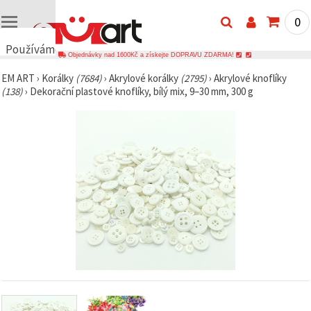
0
Používáme
Objednávky nad 1600Kč a získejte DOPRAVU ZDARMA!
cookies
EM ART
›
Korálky
(7684)
›
Akrylové korálky
(2795)
›
Akrylové knoflíky
🍪
(138)
›
Dekorační plastové knoflíky, bílý mix, 9–30 mm, 300 g
Používáme
cookies a
podobné
technologie,
abychom
zajistili
správné
fungování
webu,
zlepšili vaše
prostředí
při jeho
používání a
s vaším
souhlasem
analyzovali
návštěvnost
a
zobrazovali
relevantnější