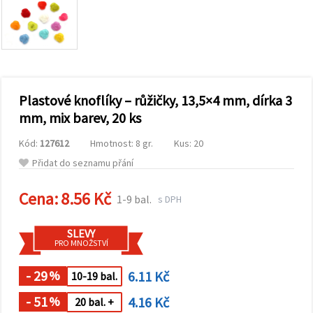
obsah a
reklamu, a
to i s
pomocí
našich
partnerů
pro
analýzu a
marketing.
Plastové knoflíky – růžičky, 13,5×4 mm, dírka 3
Můžete
mm, mix barev, 20 ks
souhlasit s
použitím
Kód:
127612
Hmotnost: 8 gr.
Kus: 20
všech
cookies
Přidat do seznamu přání
kliknutím
na
"Přijmout
Cena:
8.56 Kč
1-9 bal.
s DPH
vše!" Nebo
můžete
uvést své
SLEVY
preference v
PRO MNOŽSTVÍ
Nastavení
výběrem
daného
- 29
6.11 Kč
%
10-19 bal.
typu
cookies a
- 51
4.16 Kč
%
20 bal. +
kliknutím