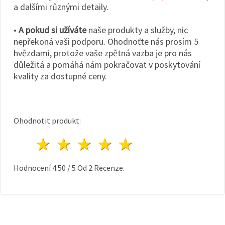
a dalšími různými detaily.
•
A pokud si užíváte
naše produkty a služby, nic
nepřekoná vaši podporu. Ohodnoťte nás prosím 5
hvězdami, protože vaše zpětná vazba je pro nás
důležitá a pomáhá nám pokračovat v poskytování
kvality za dostupné ceny.
Ohodnotit produkt:
1 hvězda
2 hvězdy
3 hvězdy
4 hvězdy
5 hvězdy
Hodnocení
4.50
/
5
Od
2
Recenze.