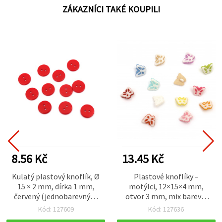
ZÁKAZNÍCI TAKÉ KOUPILI
8.56 Kč
13.45 Kč
Kulatý plastový knoflík, Ø
Plastové knoflíky –
15 × 2 mm, dírka 1 mm,
motýlci, 12×15×4 mm,
červený (jednobarevný) –
otvor 3 mm, mix barev –
20 ks
20 ks
Kód: 127609
Kód: 127636