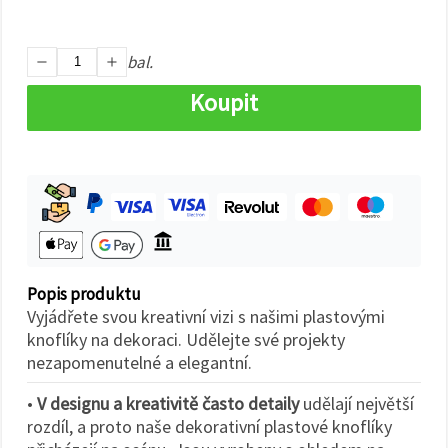
na tlačítko
"Uložit"
bal.
Přijmout
vše
Koupit
Nastavení
Popis produktu
Vyjádřete svou kreativní vizi s našimi plastovými
knoflíky na dekoraci. Udělejte své projekty
nezapomenutelné a elegantní.
•
V designu a kreativitě často detaily
udělají největší
rozdíl, a proto naše dekorativní plastové knoflíky