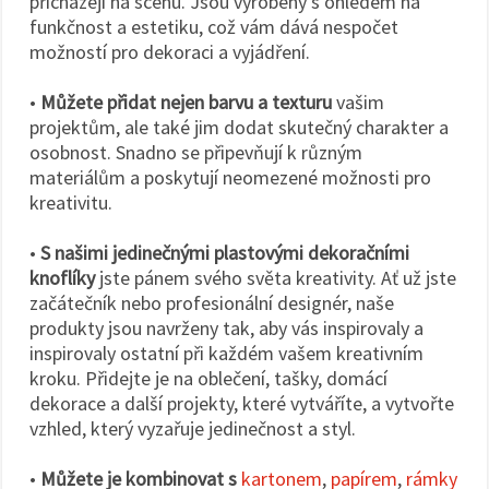
přicházejí na scénu. Jsou vyrobeny s ohledem na
funkčnost a estetiku, což vám dává nespočet
možností pro dekoraci a vyjádření.
•
Můžete přidat nejen barvu a texturu
vašim
projektům, ale také jim dodat skutečný charakter a
osobnost. Snadno se připevňují k různým
materiálům a poskytují neomezené možnosti pro
kreativitu.
•
S našimi jedinečnými plastovými dekoračními
knoflíky
jste pánem svého světa kreativity. Ať už jste
začátečník nebo profesionální designér, naše
produkty jsou navrženy tak, aby vás inspirovaly a
inspirovaly ostatní při každém vašem kreativním
kroku. Přidejte je na oblečení, tašky, domácí
dekorace a další projekty, které vytváříte, a vytvořte
vzhled, který vyzařuje jedinečnost a styl.
•
Můžete je kombinovat s
kartonem
,
papírem
,
rámky