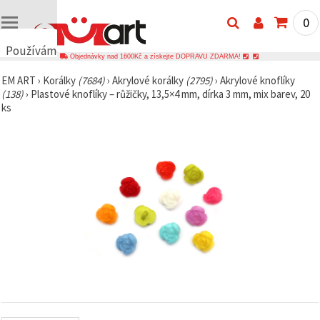
0
Používáme
Objednávky nad 1600Kč a získejte DOPRAVU ZDARMA!
cookies
EM ART
›
Korálky
(7684)
›
Akrylové korálky
(2795)
›
Akrylové knoflíky
🍪
(138)
›
Plastové knoflíky – růžičky, 13,5×4 mm, dírka 3 mm, mix barev, 20
Používáme
ks
cookies a
podobné
technologie,
abychom
zajistili
správné
fungování
webu,
zlepšili vaše
prostředí
při jeho
používání a
s vaším
souhlasem
analyzovali
návštěvnost
a
zobrazovali
relevantnější