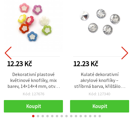
12.23 Kč
12.23 Kč
Dekorativní plastové
Kulaté dekorativní
květinové knoflíky, mix
akrylové knoflíky –
barev, 14×14×4 mm, otvor
stříbrná barva, křišťálový
4 mm – 20 ks
efekt, 15×7 mm, otvor 2
Kód: 127676
Kód: 127340
mm, balení 10 ks
Koupit
Koupit