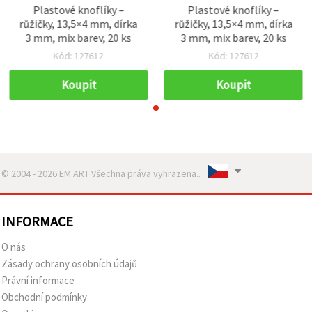
Plastové knoflíky –
Plastové knoflíky –
růžičky, 13,5×4 mm, dírka
růžičky, 13,5×4 mm, dírka
3 mm, mix barev, 20 ks
3 mm, mix barev, 20 ks
Kód: 127612
Kód: 127612
Koupit
Koupit
© 2004 - 2026 EM ART Všechna práva vyhrazena..
INFORMACE
O nás
Zásady ochrany osobních údajů
Právní informace
Obchodní podmínky