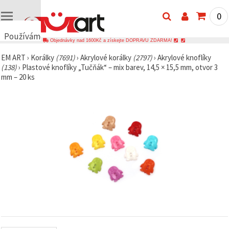
0
Používáme
Objednávky nad 1600Kč a získejte DOPRAVU ZDARMA!
cookies
EM ART
›
Korálky
(7691)
›
Akrylové korálky
(2797)
›
Akrylové knoflíky
🍪
(138)
›
Plastové knoflíky „Tučňák“ – mix barev, 14,5 × 15,5 mm, otvor 3
Používáme
mm – 20 ks
cookies a
podobné
technologie,
abychom
zajistili
správné
fungování
webu,
zlepšili vaše
prostředí
při jeho
používání a
s vaším
souhlasem
analyzovali
návštěvnost
a
zobrazovali
relevantnější