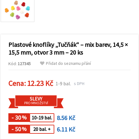
obsah a
reklamu, a
to i s
pomocí
našich
partnerů
pro
analýzu a
marketing.
Plastové knoflíky „Tučňák“ – mix barev, 14,5 ×
Můžete
15,5 mm, otvor 3 mm – 20 ks
souhlasit s
použitím
Přidat do seznamu přání
Kód:
127345
všech
cookies
kliknutím
na
Cena:
12.23 Kč
1-9 bal.
s DPH
"Přijmout
vše!" Nebo
můžete
SLEVY
uvést své
PRO MNOŽSTVÍ
preference v
Nastavení
výběrem
- 30
8.56 Kč
%
10-19 bal.
daného
typu
- 50
6.11 Kč
%
20 bal. +
cookies a
kliknutím