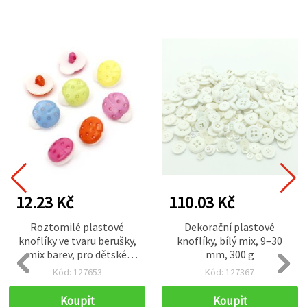
12.23 Kč
110.03 Kč
Roztomilé plastové
Dekorační plastové
knoflíky ve tvaru berušky,
knoflíky, bílý mix, 9–30
mix barev, pro dětské
mm, 300 g
tvoření, 15×13×4 mm,
Kód: 127653
Kód: 127367
otvor 4 mm – 20 ks
Koupit
Koupit