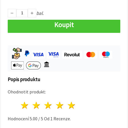
na tlačítko
"Uložit"
bal.
Přijmout
Koupit
vše
Nastavení
Popis produktu
Ohodnotit produkt:
1 hvězda
2 hvězdy
3 hvězdy
4 hvězdy
5 hvězdy
Hodnocení
5.00
/
5
Od
1
Recenze.