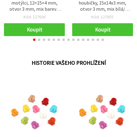
motýlci, 12×15×4 mm,
houbičky, 15x14x3 mm,
otvor 3 mm, mix barev –
otvor 3 mm, mix bílá/
20 ks
červená - balení 20 ks
Kód: 127636
Kód: 127655
Koupit
Koupit
HISTORIE VAŠEHO PROHLÍŽENÍ