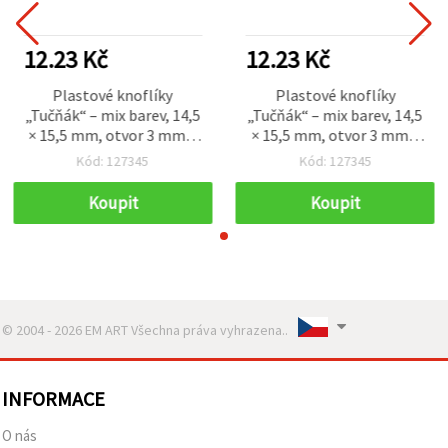
12.23 Kč
12.23 Kč
Plastové knoflíky
Plastové knoflíky
„Tučňák“ – mix barev, 14,5
„Tučňák“ – mix barev, 14,5
× 15,5 mm, otvor 3 mm –
× 15,5 mm, otvor 3 mm –
20 ks
20 ks
Kód: 127345
Kód: 127345
Koupit
Koupit
© 2004 - 2026 EM ART Všechna práva vyhrazena..
INFORMACE
O nás