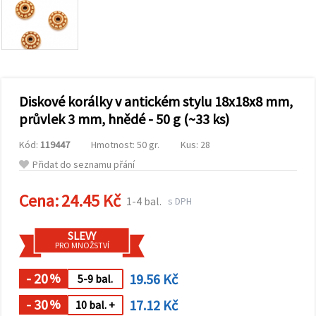
obsah a
reklamu, a
to i s
pomocí
našich
partnerů
pro
analýzu a
marketing.
Diskové korálky v antickém stylu 18x18x8 mm,
Můžete
průvlek 3 mm, hnědé - 50 g (~33 ks)
souhlasit s
použitím
Kód:
119447
Hmotnost: 50 gr.
Kus: 28
všech
cookies
Přidat do seznamu přání
kliknutím
na
"Přijmout
Cena:
24.45 Kč
1-4 bal.
s DPH
vše!" Nebo
můžete
uvést své
SLEVY
preference v
PRO MNOŽSTVÍ
Nastavení
výběrem
daného
- 20
19.56 Kč
%
5-9 bal.
typu
cookies a
- 30
17.12 Kč
%
10 bal. +
kliknutím