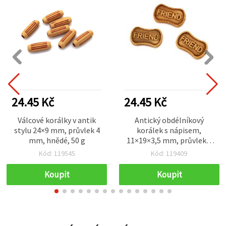
24.45 Kč
24.45 Kč
Válcové korálky v antik
Antický obdélníkový
stylu 24×9 mm, průvlek 4
korálek s nápisem,
mm, hnědé, 50 g
11×19×3,5 mm, průvlek 2
mm, hnědý – 50 g (cca 81
Kód: 119545
Kód: 119409
ks)
Koupit
Koupit