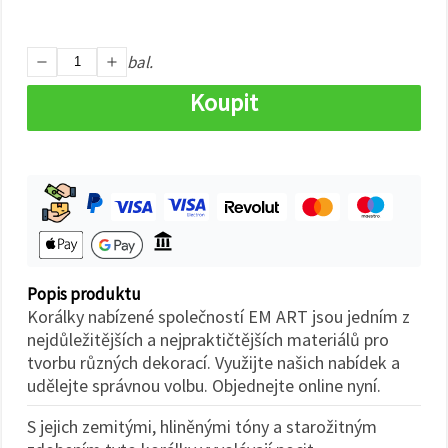
na tlačítko
"Uložit"
bal.
Přijmout
vše
Koupit
Nastavení
Popis produktu
Korálky nabízené společností EM ART jsou jedním z
nejdůležitějších a nejpraktičtějších materiálů pro
tvorbu různých dekorací. Využijte našich nabídek a
udělejte správnou volbu. Objednejte online nyní.
S jejich zemitými, hliněnými tóny a starožitným