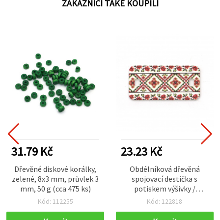
ZÁKAZNÍCI TAKÉ KOUPILI
31.79 Kč
23.23 Kč
Dřevěné diskové korálky,
Obdélníková dřevěná
zelené, 8x3 mm, průvlek 3
spojovací destička s
mm, 50 g (cca 475 ks)
potiskem výšivky /
30×15×2 mm, otvor: 2 mm
Kód: 112255
Kód: 122818
– 10 ks