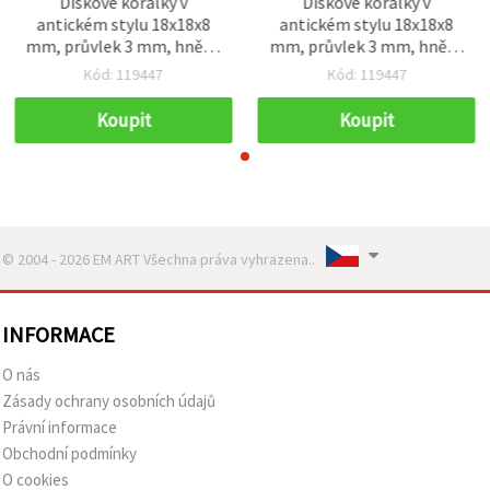
Diskové korálky v
Diskové korálky v
antickém stylu 18x18x8
antickém stylu 18x18x8
mm, průvlek 3 mm, hnědé
mm, průvlek 3 mm, hnědé
- 50 g (~33 ks)
- 50 g (~33 ks)
Kód: 119447
Kód: 119447
Koupit
Koupit
© 2004 - 2026 EM ART Všechna práva vyhrazena..
INFORMACE
O nás
Zásady ochrany osobních údajů
Právní informace
Obchodní podmínky
O cookies