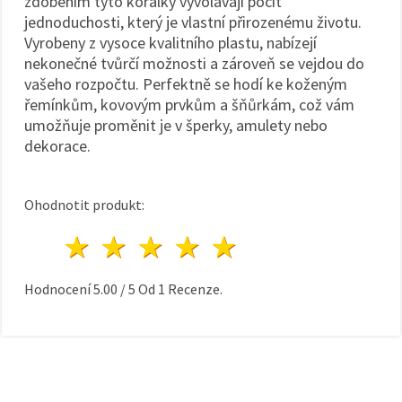
zdobením tyto korálky vyvolávají pocit
jednoduchosti, který je vlastní přirozenému životu.
Vyrobeny z vysoce kvalitního plastu, nabízejí
nekonečné tvůrčí možnosti a zároveň se vejdou do
vašeho rozpočtu. Perfektně se hodí ke koženým
řemínkům, kovovým prvkům a šňůrkám, což vám
umožňuje proměnit je v šperky, amulety nebo
dekorace.
Ohodnotit produkt:
1 hvězda
2 hvězdy
3 hvězdy
4 hvězdy
5 hvězdy
Hodnocení
5.00
/
5
Od
1
Recenze.