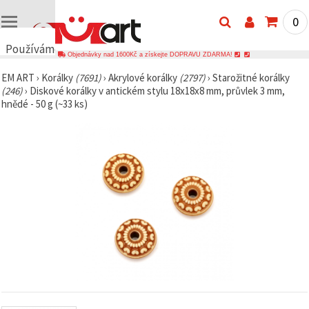
0
Používáme
Objednávky nad 1600Kč a získejte DOPRAVU ZDARMA!
cookies
EM ART
›
Korálky
(7691)
›
Akrylové korálky
(2797)
›
Starožitné korálky
🍪
(246)
›
Diskové korálky v antickém stylu 18x18x8 mm, průvlek 3 mm,
Používáme
hnědé - 50 g (~33 ks)
cookies a
podobné
technologie,
abychom
zajistili
správné
fungování
webu,
zlepšili vaše
prostředí
při jeho
používání a
s vaším
souhlasem
analyzovali
návštěvnost
a
zobrazovali
relevantnější