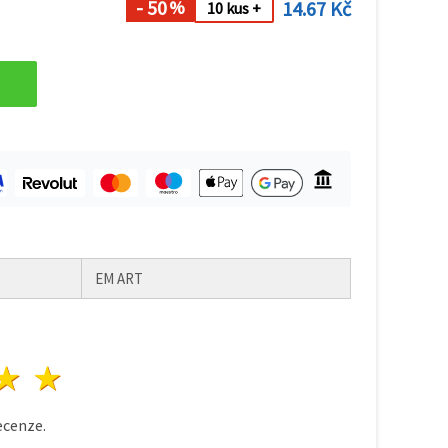
- 50
14.67 Kč
%
10 kus +
EM ART
zda
vězdy
3 hvězdy
4 hvězdy
5 hvězdy
cenze.