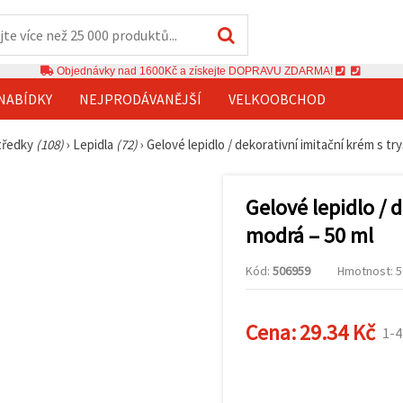
Objednávky nad 1600Kč a získejte DOPRAVU ZDARMA!
NABÍDKY
NEJPRODÁVANĚJŠÍ
VELKOOBCHOD
středky
(108)
›
Lepidla
(72)
›
Gelové lepidlo / dekorativní imitační krém s tr
Gelové lepidlo / 
modrá – 50 ml
Kód:
506959
Hmotnost: 56
Cena:
29.34 Kč
1-4