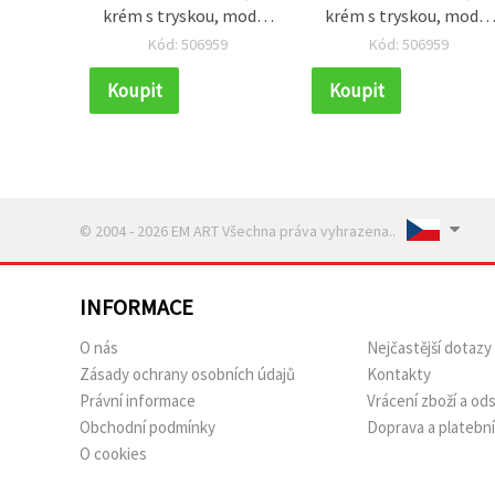
krém s tryskou, modrá
krém s tryskou, modrá
– 50 ml
– 50 ml
Kód: 506959
Kód: 506959
Koupit
Koupit
© 2004 - 2026 EM ART Všechna práva vyhrazena..
INFORMACE
O nás
Nejčastější dotazy
Zásady ochrany osobních údajů
Kontakty
Právní informace
Vrácení zboží a o
Obchodní podmínky
Doprava a platebn
O cookies