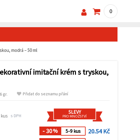
0
yskou, modrá – 50 ml
dekorativní imitační krém s tryskou,
Přidat do seznamu přání
 gr.
SLEVY
 kus
s DPH
PRO MNOŽSTVÍ
- 30
20.54 Kč
%
5-9 kus