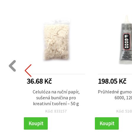
36.68 Kč
198.05 Kč
ové
Celulóza na ruční papír,
Průhledné gumov
a vodní
sušená buničina pro
6000, 12
 g, pro
kreativní tvoření – 50 g
í
Kód: 833157
Kód: 516
Koupit
Koupit