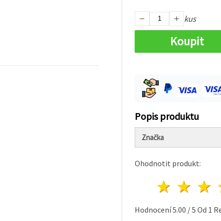
kus
Koupit
Popis produktu
Značka
Ohodnotit produkt:
1 hvě
2 h
Hodnocení
5.00
/
5
Od
1
Re