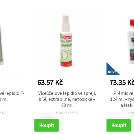
NOVÝ
63.57 Kč
73.35 K
é lepidlo F-
Víceúčelové lepidlo ve spreji,
Prémiové l
0 ml
bílé, extra silné, netoxické –
124 ml – ry
60 ml
a leskl
decoupage, 
543
Kód: 516555
Kó
textil a d
p
Koupit
Koupit