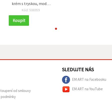
krém s tryskou, modrá
– 50 ml
Kód: 506959
Koupit
SLEDUJTE NÁS
EM ART na Facebooku
EM ART na YouTube
dstoupení od smlouvy
í podmínky