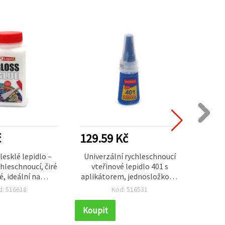
č
129.59 Kč
29.3
esklé lepidlo –
Univerzální rychleschnoucí
Gelov
chleschnoucí, čiré
vteřinové lepidlo 401 s
krém 
é, ideální na
aplikátorem, jednosložkové,
zdobicí
papírové tvoření,
20 g
d: 516618
Kód: 516531
ekorativní hobby
rojekty
Koupit
Koupi