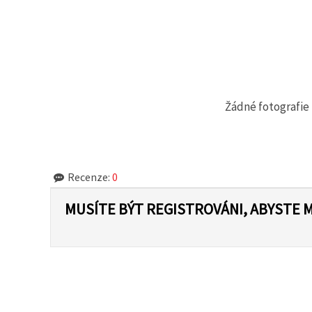
na tlačítko
"Uložit"
Přijmout
vše
Nastavení
Žádné fotografie 
Recenze:
0
MUSÍTE BÝT REGISTROVÁNI, ABYSTE 