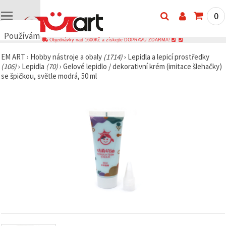
0
Používáme
Objednávky nad 1600Kč a získejte DOPRAVU ZDARMA!
cookies
EM ART
›
Hobby nástroje a obaly
(1714)
›
Lepidla a lepicí prostředky
🍪
(106)
›
Lepidla
(70)
›
Gelové lepidlo / dekorativní krém (imitace šlehačky)
Používáme
se špičkou, světle modrá, 50 ml
cookies a
podobné
technologie,
abychom
zajistili
správné
fungování
webu,
zlepšili vaše
prostředí
při jeho
používání a
s vaším
souhlasem
analyzovali
návštěvnost
a
zobrazovali
relevantnější