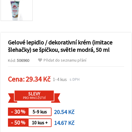
obsah a
reklamu, a
to i s
pomocí
našich
partnerů
pro
analýzu a
marketing.
Gelové lepidlo / dekorativní krém (imitace
Můžete
šlehačky) se špičkou, světle modrá, 50 ml
souhlasit s
použitím
Přidat do seznamu přání
Kód:
506960
všech
cookies
kliknutím
na
Cena:
29.34 Kč
1-4 kus
s DPH
"Přijmout
vše!" Nebo
můžete
SLEVY
uvést své
PRO MNOŽSTVÍ
preference v
Nastavení
výběrem
- 30
20.54 Kč
%
5-9 kus
daného
typu
- 50
14.67 Kč
%
10 kus +
cookies a
kliknutím