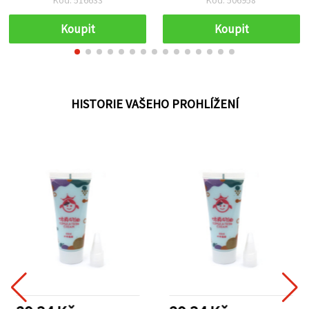
zalakování a vystavení
hotových puzzlí
Koupit
Koupit
HISTORIE VAŠEHO PROHLÍŽENÍ