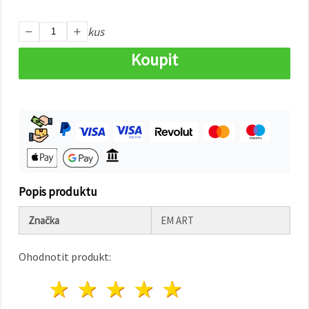
na tlačítko
"Uložit"
kus
Přijmout
Koupit
vše
Nastavení
Popis produktu
Značka
EM ART
Ohodnotit produkt:
1 hvězda
2 hvězdy
3 hvězdy
4 hvězdy
5 hvězdy