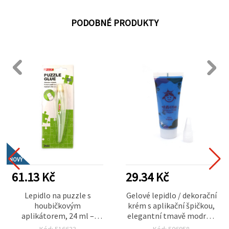
PODOBNÉ PRODUKTY
NOVÝ
61.13 Kč
29.34 Kč
Lepidlo na puzzle s
Gelové lepidlo / dekorační
houbičkovým
krém s aplikační špičkou,
aplikátorem, 24 ml –
elegantní tmavě modrá –
ideální pro fixaci,
50 ml
Kód: 516633
Kód: 506958