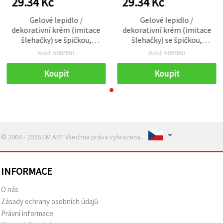
29.34 Kč
29.34 Kč
Gelové lepidlo /
Gelové lepidlo /
dekorativní krém (imitace
dekorativní krém (imitace
šlehačky) se špičkou,
šlehačky) se špičkou,
světle modrá, 50 ml
světle modrá, 50 ml
Kód: 506960
Kód: 506960
Koupit
Koupit
© 2004 - 2026 EM ART Všechna práva vyhrazena..
INFORMACE
O nás
Zásady ochrany osobních údajů
Právní informace