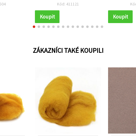
– 25 m ~ 500
oblečení, šperky a doplňky
504
Kód: 411121
Kó
Koupit
Koupit
ZÁKAZNÍCI TAKÉ KOUPILI