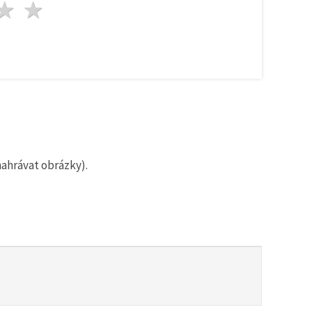
zda
vězdy
3 hvězdy
4 hvězdy
5 hvězdy
nahrávat obrázky).