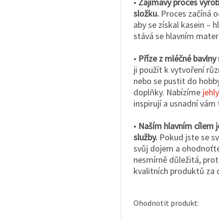
•
Zajímavý proces výrob
složku.
Proces začíná o
aby se získal kasein – h
stává se hlavním materi
•
Příze z mléčné bavlny
ji použít k vytvoření růz
nebo se pustit do hobby
doplňky. Nabízíme
jehly
inspirují a usnadní vám 
•
Naším hlavním cílem j
služby.
Pokud jste se s
svůj dojem a ohodnoťte
nesmírně důležitá, pro
kvalitních produktů za
Ohodnotit produkt: