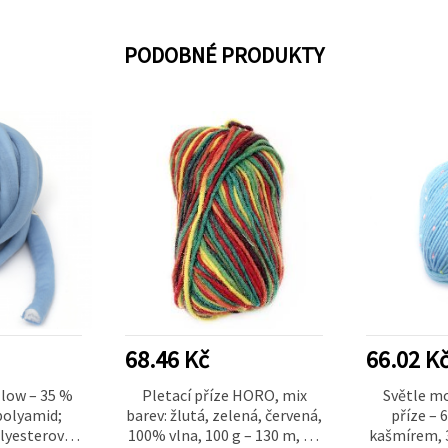
PODOBNÉ PRODUKTY
68.46 Kč
66.02 K
low – 35 %
Pletací příze HORO, mix
Světle m
polyamid;
barev: žlutá, zelená, červená,
příze – 
olyesterové
100% vlna, 100 g – 130 m, na
kašmírem, 3