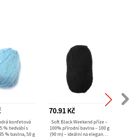
č
70.91 Kč
68.4
odrá konfetová
Soft Black Weekend příze –
P
65 % hedvábí s
100% přírodní bavlna – 100 g
bílá/
5 % bavlna, 50 g
(90 m) – ideální na elegantní
100% 