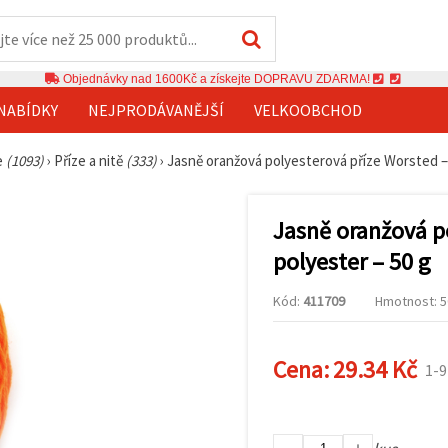
Objednávky nad 1600Kč a získejte DOPRAVU ZDARMA!
NABÍDKY
NEJPRODÁVANĚJŠÍ
VELKOOBCHOD
ze
(1093)
›
Příze a nitě
(333)
›
Jasně oranžová polyesterová příze Worsted –
Jasně oranžová p
polyester – 50 g
Kód:
411709
Hmotnost: 50
Cena:
29.34 Kč
1-9