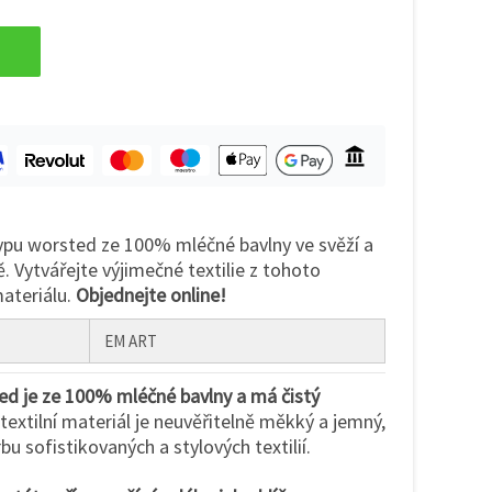
typu worsted ze 100% mléčné bavlny ve svěží a
 Vytvářejte výjimečné textilie z tohoto
ateriálu.
Objednejte online!
EM ART
ed je ze 100% mléčné bavlny a má čistý
extilní materiál je neuvěřitelně měkký a jemný,
rbu sofistikovaných a stylových textilií.