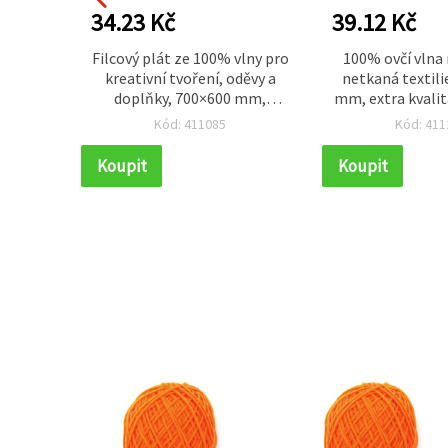
34.23 Kč
39.12 Kč
merino
Filcový plát ze 100% vlny pro
100% ovčí vlna 
žových
kreativní tvoření, oděvy a
netkaná textilie
ní pro
doplňky, 700×600 mm,
mm, extra kvalit
xtilie
oranžový – 50 g
– 50 
Kód: 411085
Kód: 411
Koupit
Koupit