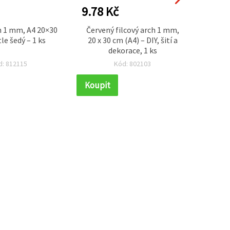
9.78 Kč
12.2
h 1 mm, A4 20×30
Červený filcový arch 1 mm,
Akrylo
le šedý – 1 ks
20 x 30 cm (A4) – DIY, šití a
A4 20x
dekorace, 1 ks
pro tvo
d: 812115
Kód: 802103
Koupit
Koupi