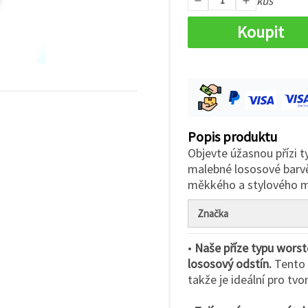
kus
Koupit
Popis produktu
Objevte úžasnou přízi 
malebné lososové barvě.
měkkého a stylového m
Značka
•
Naše příze typu worst
lososový odstín.
Tento t
takže je ideální pro tvo