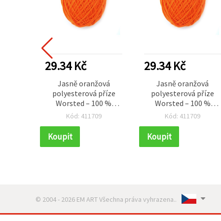
29.34 Kč
29.34 Kč
Jasně oranžová
Jasně oranžová
polyesterová příze
polyesterová příze
Worsted – 100 %
Worsted – 100 %
polyester – 50 g
polyester – 50 g
Kód: 411709
Kód: 411709
Koupit
Koupit
© 2004 - 2026 EM ART Všechna práva vyhrazena..