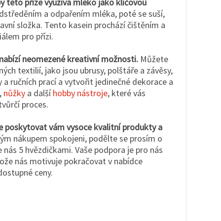
y této příze využívá mléko jako klíčovou
dstředěním a odpařením mléka, poté se suší,
lavní složka. Tento kasein prochází čištěním a
álem pro přízi.
 nabízí neomezené kreativní možnosti.
Můžete
ných textilií, jako jsou ubrusy, polštáře a závěsy,
 a ručních prací a vytvořit jedinečné dekorace a
,
nůžky
a další
hobby nástroje
, které vás
tvůrčí proces.
e poskytovat vám vysoce kvalitní produkty a
vým nákupem spokojeni, podělte se prosím o
 nás 5 hvězdičkami. Vaše podpora je pro nás
tože nás motivuje pokračovat v nabídce
 dostupné ceny.