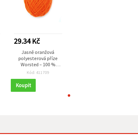
29.34 Kč
Jasně oranžová
polyesterová příze
Worsted – 100 %
polyester – 50 g
Kód: 411709
Koupit