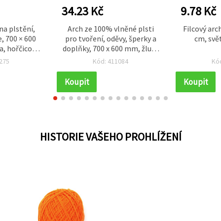
34.23 Kč
9.78 Kč
na plstění,
Arch ze 100% vlněné plsti
Filcový arc
, 700 × 600
pro tvoření, oděvy, šperky a
cm, svět
a, hořčicová
doplňky, 700 x 600 mm, žlutá
g
- 50 g
275
Kód: 411084
Kó
Koupit
Koupit
HISTORIE VAŠEHO PROHLÍŽENÍ