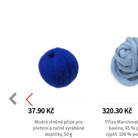
37.90 Kč
320.30 Kč
erová
Modrá vlněná příze pro
Příze Marshmal
ářivě
pletení a ručně vyráběné
bavlna, 65 % 
240 g /
doplňky, 50 g
výplň: 100 % p