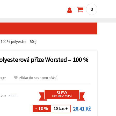
0
 100 % polyester – 50 g
olyesterová příze Worsted – 100 %
Přidat do seznamu přání
 gr.
SLEVY
 kus
s DPH
PRO MNOŽSTVÍ
- 10
26.41 Kč
%
10 kus +