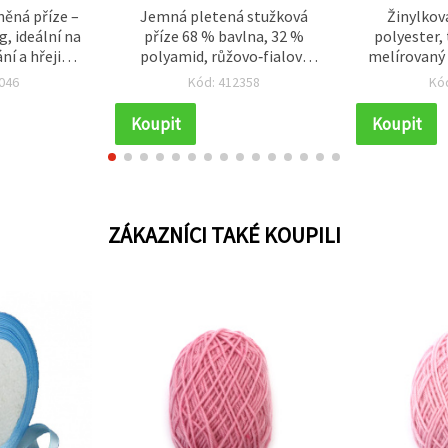
něná příze –
Jemná pletená stužková
Žinylkov
, ideální na
příze 68 % bavlna, 32 %
polyester,
ní a hřejivé
polyamid, růžovo‑fialový
melírovaný 
ření
melír, 50 g – na pletení a
růžové a fi
046
Kód: 412358
Kó
kreativní tvoření (ruční
práce)
Koupit
Koupit
ZÁKAZNÍCI TAKÉ KOUPILI