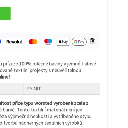
u přízi ze 100% mléčné bavlny v jemné fialové
ované textilní projekty s neuvěřitelnou
line!
EM ART
tost příze typu worsted vyrobené zcela z
é barvě. Tento textilní materiál není jen
óza výjimečné hebkosti a vytříbeného stylu,
ro tvorbu nádherných textilních výrobků.