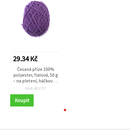
29.34 Kč
Česaná příze 100%
polyester, fialová, 50 g
í
– na pletení, háčkování
a kreativní tvoření
Kód: 411717
Koupit