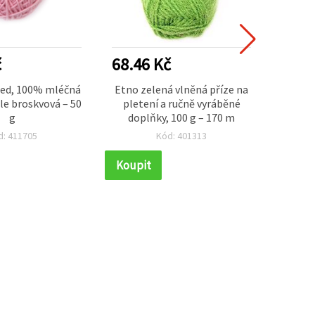
č
68.46 Kč
22.0
ted, 100% mléčná
Etno zelená vlněná příze na
Krouce
le broskvová – 50
pletení a ručně vyráběné
makra
g
doplňky, 100 g – 170 m
d: 411705
Kód: 401313
Koupit
Koupi