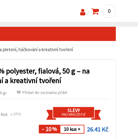
0
a pletení, háčkování a kreativní tvoření
 polyester, fialová, 50 g – na
í a kreativní tvoření
Přidat do seznamu přání
 gr.
SLEVY
 kus
s DPH
PRO MNOŽSTVÍ
- 10
26.41 Kč
%
10 kus +