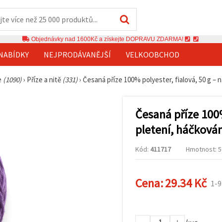
Objednávky nad 1600Kč a získejte DOPRAVU ZDARMA!
NABÍDKY
NEJPRODÁVANĚJŠÍ
VELKOOBCHOD
ze
(1090)
›
Příze a nitě
(331)
›
Česaná příze 100% polyester, fialová, 50 g – n
Česaná příze 100%
pletení, háčkován
Kód:
411717
Hmotnost: 50
Cena:
29.34 Kč
1-9