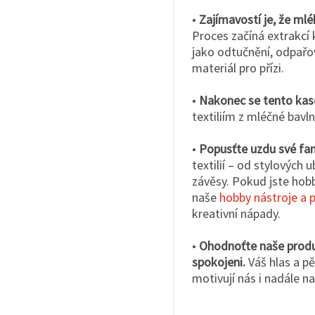
•
Zajímavostí je, že mlék
Proces začíná extrakcí 
jako odtučnění, odpařov
materiál pro přízi.
•
Nakonec se tento kase
textiliím z mléčné bavl
•
Popusťte uzdu své fant
textilií – od stylových
závěsy. Pokud jste hob
naše
hobby nástroje a p
kreativní nápady.
•
Ohodnoťte naše produk
spokojeni.
Váš hlas a p
motivují nás i nadále n