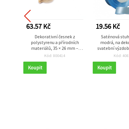
DÁVANĚJŠÍ
63.57 Kč
19.56 Kč
dřívka
Dekorativní česnek z
Saténová stu
5 mm –
polystyrenu a přírodních
modrá, na dekor
materiálů, 35 × 26 mm –
svatební výzdob
balení 10 ks
vlasů, DIY tvořen
Kód: 800414
Kód: 408
m
Koupit
Koupit