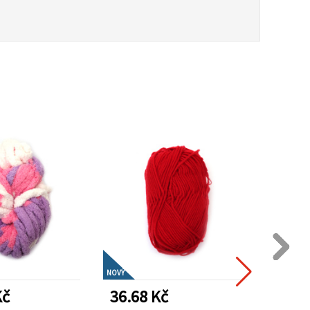
NOVÝ
NOVÝ
Kč
36.68 Kč
61.1