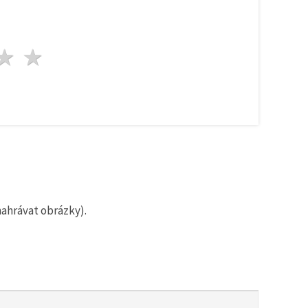
zda
vězdy
3 hvězdy
4 hvězdy
5 hvězdy
nahrávat obrázky).