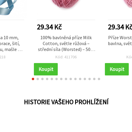
29.34 Kč
29.34 K
ha 10 mm,
100% bavlněná příze Milk
Příze Wors
ace, šití,
Cotton, světle růžová –
bavlna, svět
u, mašle do
střední síla (Worsted) – 50 g
í, návin ~22
pro háčkování a pletení
218
Kód: 411706
Kó
Koupit
Koupit
HISTORIE VAŠEHO PROHLÍŽENÍ