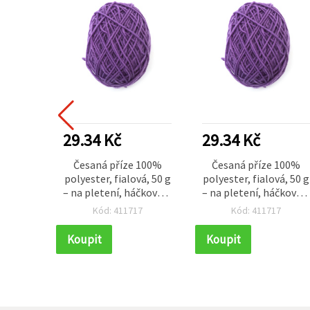
29.34 Kč
29.34 Kč
Česaná příze 100%
Česaná příze 100%
polyester, fialová, 50 g
polyester, fialová, 50 g
– na pletení, háčkování
– na pletení, háčkován
a kreativní tvoření
a kreativní tvoření
Kód: 411717
Kód: 411717
Koupit
Koupit