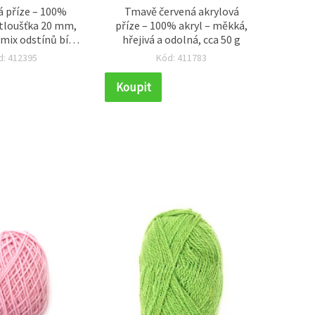
á příze – 100%
Tmavě červená akrylová
Zele
 tloušťka 20 mm,
příze – 100% akryl – měkká,
příze 1
mix odstínů bílé,
hřejivá a odolná, cca 50 g
– i
alové, cca 240 g /
ple
d: 412395
Kód: 411783
25 m
Koupit
Koupi