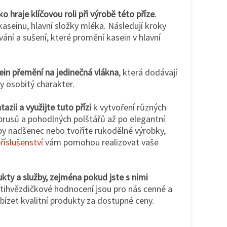
o hraje klíčovou roli při výrobě této příze
.
kaseinu, hlavní složky mléka. Následují kroky
ání a sušení, které promění kasein v hlavní
in přemění na jedinečná vlákna
, která dodávají
ny osobitý charakter.
azii a využijte tuto přízi
k vytvoření různých
 ubrusů a pohodlných polštářů až po elegantní
by nadšenec nebo tvoříte rukodělné výrobky,
říslušenství
vám pomohou realizovat vaše
ty a služby, zejména pokud jste s nimi
ětihvězdičkové hodnocení jsou pro nás cenné a
abízet kvalitní produkty za dostupné ceny.