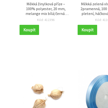
 100%
Měkká žinylková příze –
Měkká zelená vl
 pletení
100% polyester, 20 mm,
2pramenná, 100 g
melange mix bílá/černá/
pletení, háčková
šedá, cca 240 g / 25 m,
DIY tvo
Kód: 412396
Kód: 411
elegantní struktura na
háčkování a pletení pro
Koupit
Koupit
stylové ruční tvoření