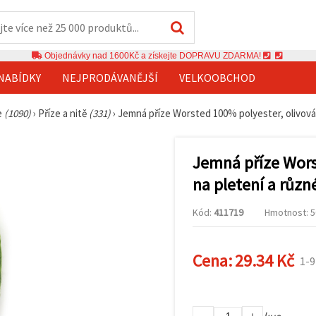
Objednávky nad 1600Kč a získejte DOPRAVU ZDARMA!
NABÍDKY
NEJPRODÁVANĚJŠÍ
VELKOOBCHOD
ze
(1090)
›
Příze a nitě
(331)
›
Jemná příze Worsted 100% polyester, olivová,
Jemná příze Worst
na pletení a různ
Kód:
411719
Hmotnost: 50
Cena:
29.34 Kč
1-9