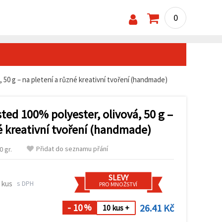
0
 50 g – na pletení a různé kreativní tvoření (handmade)
ed 100% polyester, olivová, 50 g –
é kreativní tvoření (handmade)
Přidat do seznamu přání
 gr.
SLEVY
 kus
s DPH
PRO MNOŽSTVÍ
- 10
26.41 Kč
%
10 kus +