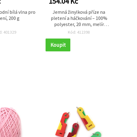
č
154.04 Kč
44.0
dní bílá vlna pro
Jemná žinylková příze na
Jasně
ení, 200 g
pletení a háčkování – 100%
(wo
polyester, 20 mm, melír
hedváb
modrá/růžová/broskvová,
10 % 
d: 401329
Kód: 412398
cca 240 g / 25 m, měkká pro
cozy ruční tvorbu (assorted
Koupit
Koupi
mix)