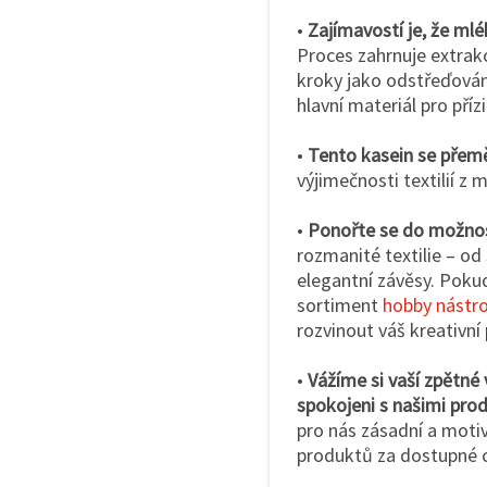
•
Zajímavostí je, že mlék
Proces zahrnuje extrakc
kroky jako odstřeďování
hlavní materiál pro přízi
•
Tento kasein se přemě
výjimečnosti textilií z 
•
Ponořte se do možnost
rozmanité textilie – od
elegantní závěsy. Poku
sortiment
hobby nástro
rozvinout váš kreativní 
•
Vážíme si vaší zpětné
spokojeni s našimi prod
pro nás zásadní a motiv
produktů za dostupné 