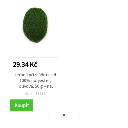
29.34 Kč
Jemná příze Worsted
100% polyester,
olivová, 50 g – na
pletení a různé
Kód: 411719
kreativní tvoření
(handmade)
Koupit