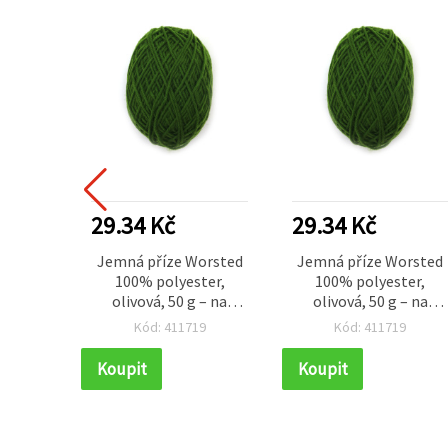
29.34 Kč
29.34 Kč
Jemná příze Worsted
Jemná příze Worsted
100% polyester,
100% polyester,
olivová, 50 g – na
olivová, 50 g – na
pletení a různé
pletení a různé
Kód: 411719
Kód: 411719
kreativní tvoření
kreativní tvoření
(handmade)
(handmade)
Koupit
Koupit