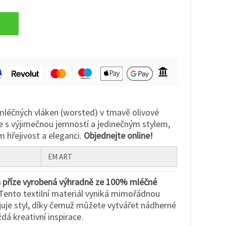
mléčných vláken (worsted) v tmavě olivové
lie s výjimečnou jemností a jedinečným stylem,
 hřejivost a eleganci.
Objednejte online!
EM ART
á příze vyrobená výhradně ze 100% mléčné
 Tento textilní materiál vyniká mimořádnou
juje styl, díky čemuž můžete vytvářet nádherné
ždá kreativní inspirace.