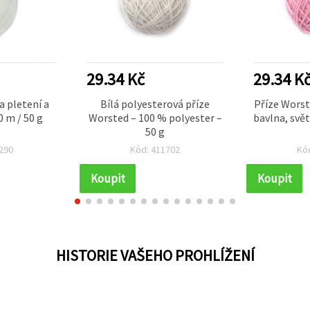
29.34 Kč
29.34 K
a pletení a
Bílá polyesterová příze
Příze Wors
0 m / 50 g
Worsted – 100 % polyester –
bavlna, svět
50 g
290
Kód: 411702
Kó
Koupit
Koupit
HISTORIE VAŠEHO PROHLÍŽENÍ