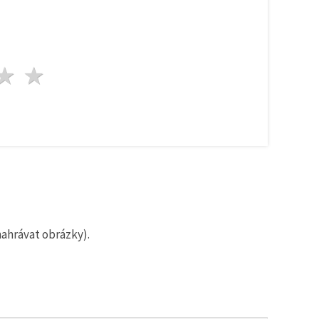
zda
vězdy
3 hvězdy
4 hvězdy
5 hvězdy
nahrávat obrázky).