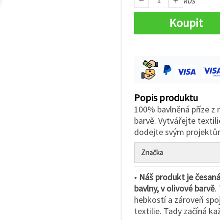
kus
Koupit
Popis produktu
100% bavlněná příze z 
barvě. Vytvářejte texti
dodejte svým projektům
Značka
•
Náš produkt je česan
bavlny, v olivové barvě
.
hebkostí a zároveň spo
textilie. Tady začíná ka