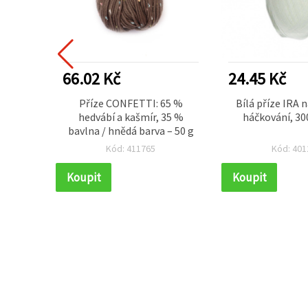
66.02 Kč
24.45 Kč
šívaná
Příze CONFETTI: 65 %
Bílá příze IRA n
– dvě
hedvábí a kašmír, 35 %
háčkování, 30
lenými
bavlna / hnědá barva – 50 g
kace na
Kód: 411765
Kód: 401
 a DIY,
Koupit
Koupit