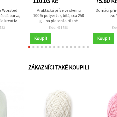
110.03 Kč
75.80 K
e Worsted
Praktická příze ve skeinu
Domácí příro
 šedá barva,
100% polyester, bílá, cca 250
tvoř
 a kreativní
g – na pletení a různé
ndmade)
kreativní tvoření (ruční
722
Kód: 411788
Kó
práce)
Koupit
Koupit
ZÁKAZNÍCI TAKÉ KOUPILI