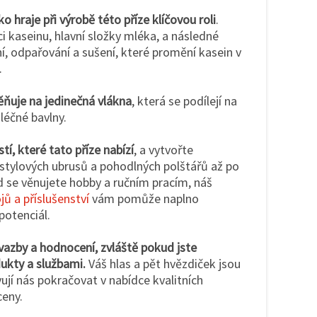
o hraje při výrobě této příze klíčovou roli
.
i kaseinu, hlavní složky mléka, a následné
, odpařování a sušení, které promění kasein v
.
ňuje na jedinečná vlákna
, která se podílejí na
mléčné bavlny.
í, které tato příze nabízí
, a vytvořte
 stylových ubrusů a pohodlných polštářů až po
d se věnujete hobby a ručním pracím, náš
jů a příslušenství
vám pomůže naplno
potenciál.
 vazby a hodnocení, zvláště pokud jste
ukty a službami.
Váš hlas a pět hvězdiček jsou
ují nás pokračovat v nabídce kvalitních
ceny.