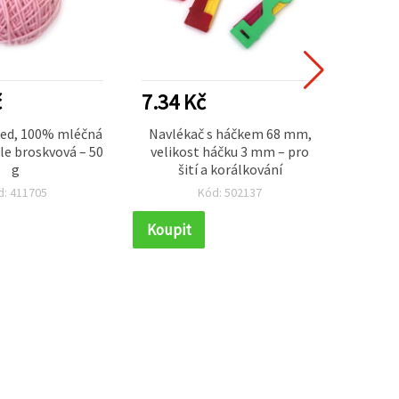
č
7.34 Kč
14.6
ted, 100% mléčná
Navlékač s háčkem 68 mm,
Pol
le broskvová – 50
velikost háčku 3 mm – pro
dekora
g
šití a korálkování
d: 411705
Kód: 502137
Koupit
Koupi