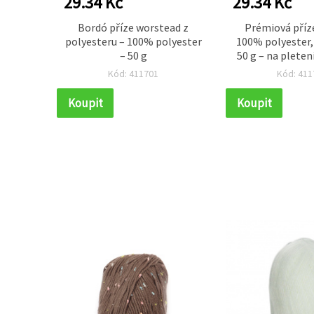
29.34 Kč
29.34 Kč
ed 100%
Bordó příze worstead z
Prémiová příz
 g – na
polyesteru – 100% polyester
100% polyester,
tivní
– 50 g
50 g – na pletení
ty
tvoření (ha
Kód: 411701
Kód: 411
Koupit
Koupit