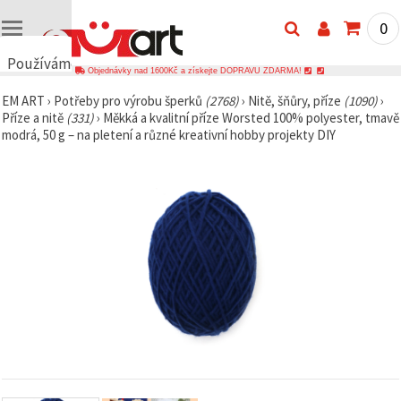
0
Používáme
Objednávky nad 1600Kč a získejte DOPRAVU ZDARMA!
cookies
EM ART
›
Potřeby pro výrobu šperků
(2768)
›
Nitě, šňůry, příze
(1090)
›
🍪
Příze a nitě
(331)
›
Měkká a kvalitní příze Worsted 100% polyester, tmavě
Používáme
modrá, 50 g – na pletení a různé kreativní hobby projekty DIY
cookies a
podobné
technologie,
abychom
zajistili
správné
fungování
webu,
zlepšili vaše
prostředí
při jeho
používání a
s vaším
souhlasem
analyzovali
návštěvnost
a
zobrazovali
relevantnější