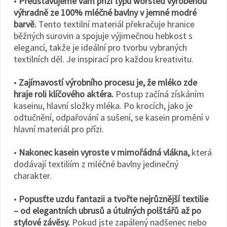
•
Představujeme vám přízi typu worsted vyrobenou
výhradně ze 100% mléčné bavlny v jemné modré
barvě.
Tento textilní materiál překračuje hranice
běžných surovin a spojuje výjimečnou hebkost s
elegancí, takže je ideální pro tvorbu vybraných
textilních děl. Je inspirací pro každou kreativitu.
•
Zajímavostí výrobního procesu je, že mléko zde
hraje roli klíčového aktéra.
Postup začíná získáním
kaseinu, hlavní složky mléka. Po krocích, jako je
odtučnění, odpařování a sušení, se kasein promění v
hlavní materiál pro přízi.
•
Nakonec kasein vyroste v mimořádná vlákna,
která
dodávají textiliím z mléčné bavlny jedinečný
charakter.
•
Popusťte uzdu fantazii a tvořte nejrůznější textilie
– od elegantních ubrusů a útulných polštářů až po
stylové závěsy.
Pokud jste zapálený nadšenec nebo