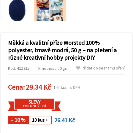
obsah a
reklamu, a
to i s
pomocí
našich
partnerů
pro
analýzu a
marketing.
Měkká a kvalitní příze Worsted 100%
Můžete
polyester, tmavě modrá, 50 g – na pletení a
souhlasit s
různé kreativní hobby projekty DIY
použitím
všech
cookies
Přidat do seznamu přání
Kód:
411715
Hmotnost: 50 gr.
kliknutím
na
"Přijmout
Cena:
29.34 Kč
vše!" Nebo
1-9 kus
s DPH
můžete
uvést své
preference v
SLEVY
Nastavení
PRO MNOŽSTVÍ
výběrem
daného
- 10
26.41 Kč
typu
%
10 kus +
cookies a
kliknutím