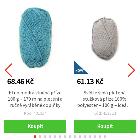
NOVÝ
68.46 Kč
61.13 Kč
Etno modrá vlněná příze
Světle šedá pletená
100 g – 170 m na pletení a
stužková příze 100%
ručně vyráběné doplňky
polyester – 100 g – ideální
na háčkování, pletení a
Kód: 401314
Kód: 412324
kreativní DIY tvoření
Koupit
Koupit