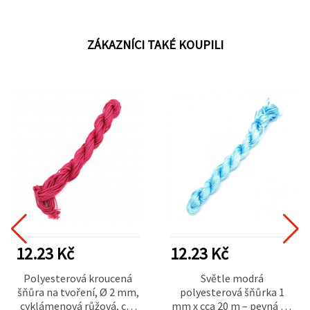
ZÁKAZNÍCI TAKÉ KOUPILI
12.23 Kč
12.23 Kč
Polyesterová kroucená
Světle modrá
šňůra na tvoření, Ø 2 mm,
polyesterová šňůrka 1
cyklámenová růžová, cca
mm x cca 20 m – pevná na