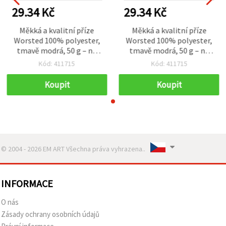
29.34 Kč
29.34 Kč
Měkká a kvalitní příze
Měkká a kvalitní příze
Worsted 100% polyester,
Worsted 100% polyester,
tmavě modrá, 50 g – na
tmavě modrá, 50 g – na
pletení a různé kreativní
pletení a různé kreativní
Kód: 411715
Kód: 411715
hobby projekty DIY
hobby projekty DIY
Koupit
Koupit
© 2004 - 2026 EM ART Všechna práva vyhrazena..
INFORMACE
O nás
Zásady ochrany osobních údajů