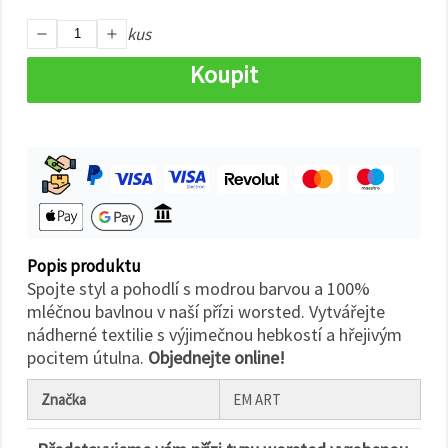
na tlačítko
"Uložit"
kus
Koupit
Přijmout
vše
Nastavení
Popis produktu
Spojte styl a pohodlí s modrou barvou a 100%
mléčnou bavlnou v naší přízi worsted. Vytvářejte
nádherné textilie s výjimečnou hebkostí a hřejivým
pocitem útulna.
Objednejte online!
Značka
EM ART