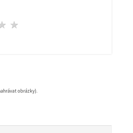
zda
vězdy
3 hvězdy
4 hvězdy
5 hvězdy
nahrávat obrázky).