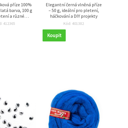
žková příze 100%
Elegantní černá vlněná příze
Tyrk
zlatá barva, 100 g
– 50 g, ideální pro pletení,
100
etení a různé
háčkování a DIY projekty
 hobby tvoření
d: 412365
Kód: 401382
Koupit
Koupi