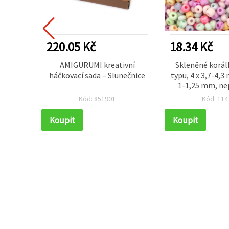
220.05 Kč
18.34 Kč
 F, 81
AMIGURUMI kreativní
Skleněné korál
háčkovací sada – Slunečnice
typu, 4 x 3,7-4,3
1-1,25 mm, ne
pastelový víceb
Kód: 851901
Kód: 114
15 g (cca 1
Koupit
Koupit