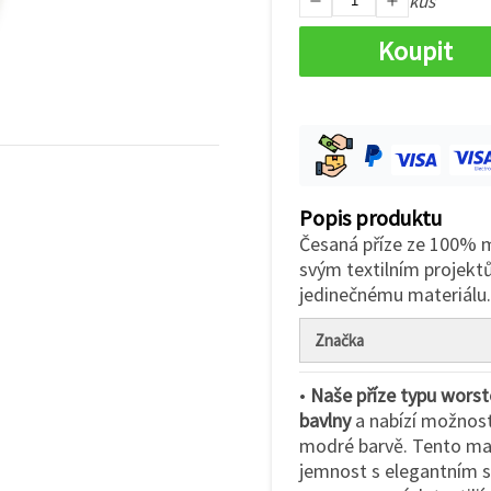
kus
Koupit
Popis produktu
Česaná příze ze 100% m
svým textilním projekt
jedinečnému materiálu
Značka
•
Naše příze typu wors
bavlny
a nabízí možnost 
modré barvě. Tento mat
jemnost s elegantním s