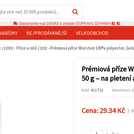
Objednávky nad 1600Kč a získejte DOPRAVU ZDARMA!
NABÍDKY
NEJPRODÁVANĚJŠÍ
VELKOOBCHOD
ze
(1093)
›
Příze a nitě
(333)
›
Prémiová příze Worsted 100% polyester, šedá 
Prémiová příze W
50 g – na pletení
Kód:
411722
Hmotnost: 50
Cena:
29.34 Kč
1-9