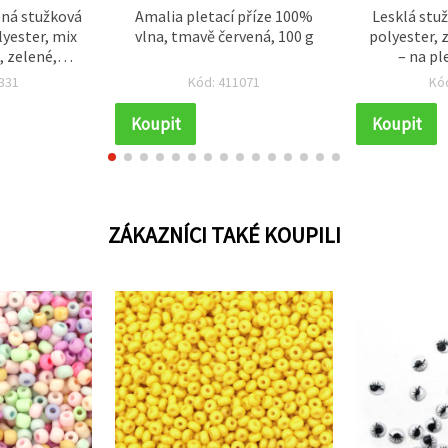
ená stužková
Amalia pletací příze 100%
Lesklá stu
lyester, mix
vlna, tmavě červená, 100 g
polyester, 
, zelené,
– na pl
ené, 100 g
kreativní
331
Kód: 411071
Kó
Koupit
Koupit
ZÁKAZNÍCI TAKÉ KOUPILI