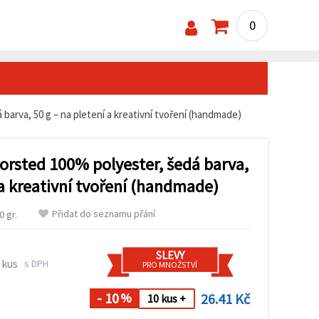
0
barva, 50 g – na pletení a kreativní tvoření (handmade)
orsted 100% polyester, šedá barva,
 a kreativní tvoření (handmade)
Přidat do seznamu přání
 gr.
SLEVY
 kus
s DPH
PRO MNOŽSTVÍ
- 10
26.41 Kč
%
10 kus +