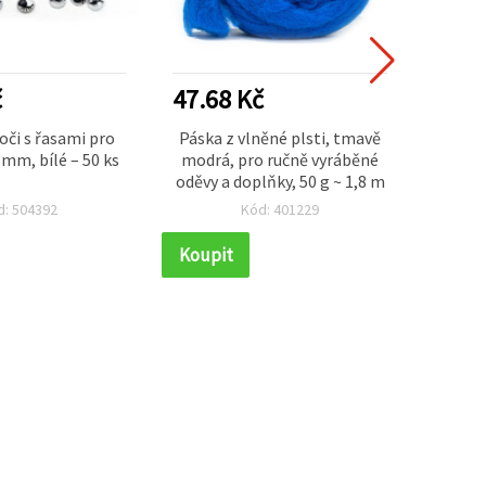
č
47.68 Kč
41.5
oči s řasami pro
Páska z vlněné plsti, tmavě
100% 
 mm, bílé – 50 ks
modrá, pro ručně vyráběné
tex
oděvy a doplňky, 50 g ~ 1,8 m
700×
d: 504392
Kód: 401229
Koupit
Koupi