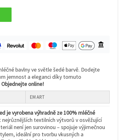
léčné bavlny ve světle šedé barvě. Dodejte
ům jemnost a eleganci díky tomuto
.
Objednejte online!
EM ART
ted je vyrobena výhradně ze 100% mléčné
nejrůznějších textilních výtvorů v osvěžující
eriál není jen surovinou – spojuje výjimečnou
tylem, ideální pro tvorbu vkusných a