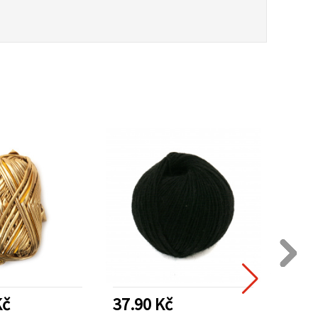
Kč
37.90 Kč
29.3