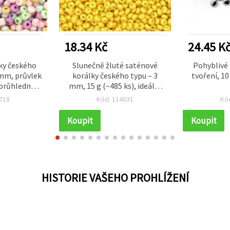
18.34 Kč
24.45 K
ky českého
Slunečně žluté saténové
Pohyblivé 
 mm, průvlek
korálky českého typu – 3
tvoření, 10
průhledný
mm, 15 g (~485 ks), ideální
arevný mix,
na ruční výrobu šperků, letní
718
Kód: 114631
Kó
93 ks)
motivy a hravé DIY projekty
Koupit
Koupit
HISTORIE VAŠEHO PROHLÍŽENÍ