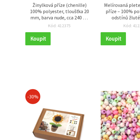
 Ribbon
Žinylková příze (chenille)
Melírovaná plet
a Inox
100% polyester, tloušťka 20
příze – 100% po
 pletení
mm, barva nude, cca 240 g /
odstínů žluté
ní
25 m – ideální na plyšové
mátové a červ
Kód: 412375
Kód: 412
pletení, háčkování a
dekorativní tvoření
Koupit
Koupit
-30%