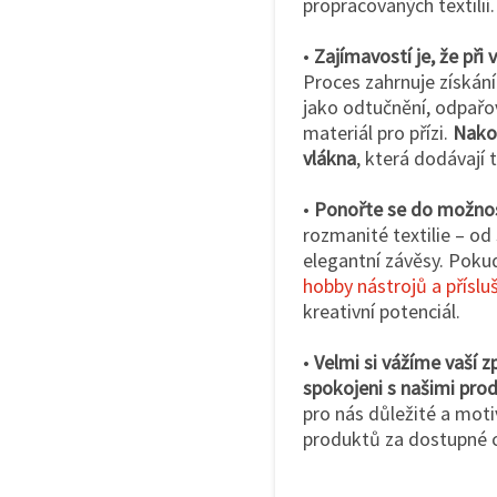
propracovaných textilií
•
Zajímavostí je, že při 
Proces zahrnuje získání
jako odtučnění, odpařov
materiál pro přízi.
Nakon
vlákna
, která dodávají t
•
Ponořte se do možnost
rozmanité textilie – od
elegantní závěsy. Pokud
hobby nástrojů a příslu
kreativní potenciál.
•
Velmi si vážíme vaší 
spokojeni s našimi prod
pro nás důležité a moti
produktů za dostupné 