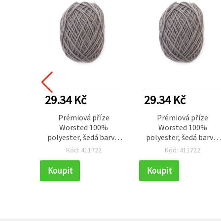
29.34 Kč
29.34 Kč
Prémiová příze
Prémiová příze
Worsted 100%
Worsted 100%
polyester, šedá barva,
polyester, šedá barva,
50 g – na pletení a
50 g – na pletení a
Kód: 411722
Kód: 411722
kreativní tvoření
kreativní tvoření
(handmade)
(handmade)
Koupit
Koupit