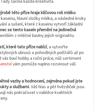
. Tady začíná každá kreativita.
výrobě této příze hraje klíčovou roli mléko
.
 kaseinu, hlavní složky mléka, a následné kroky
ání a sušení, které z kaseinu vytvoří základní
ec se tento kasein přemění na jedinečná
extiliím z mléčné bavlny jejich originalitu.
í, které tato příze nabízí
, a vytvořte
 stylových ubrusů a pohodlných polštářů až po
 vás baví hobby a ruční práce, náš sortiment
šenství
vám pomůže naplno rozvinout váš
zpětné vazby a hodnocení, zejména pokud jste
ukty a službami.
Váš hlas a pět hvězdiček jsou
vují nás pokračovat v nabídce kvalitních
ceny.