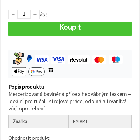
na tlačítko
"Uložit"
kus
Přijmout
Koupit
vše
Nastavení
Popis produktu
Mercerizovaná bavlněná příze s hedvábným leskem –
ideální pro ruční i strojové práce, odolná a trvanlivá
vůči opotřebení.
Značka
EM ART
Ohodnotit produkt: