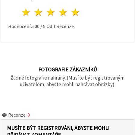
1 hvězda
2 hvězdy
3 hvězdy
4 hvězdy
5 hvězdy
Hodnocení
5.00
/
5
Od
1
Recenze.
FOTOGRAFIE ZÁKAZNÍKŮ
Žádné fotografie nahrány. (Musíte být registrovaným
uživatelem, abyste mohli nahrávat obrázky).
Recenze:
0
MUSÍTE BÝT REGISTROVÁNI, ABYSTE MOHLI
PŘIDÁVAT KOMENTÁŘE