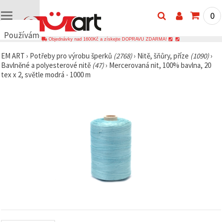
0
Používáme
Objednávky nad 1600Kč a získejte DOPRAVU ZDARMA!
cookies
EM ART
›
Potřeby pro výrobu šperků
(2768)
›
Nitě, šňůry, příze
(1090)
›
🍪
Bavlněné a polyesterové nitě
(47)
›
Mercerovaná nit, 100% bavlna, 20
Používáme
tex x 2, světle modrá - 1000 m
cookies a
podobné
technologie,
abychom
zajistili
správné
fungování
webu,
zlepšili vaše
prostředí
při jeho
používání a
s vaším
souhlasem
analyzovali
návštěvnost
a
zobrazovali
relevantnější