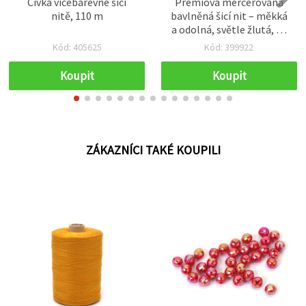
Cívka vícebarevné šicí
Prémiová mercerovaná
nitě, 110 m
bavlněná šicí nit – měkká
a odolná, světle žlutá, 20
tex × 2, cívka 1000 m pro
Kód: 405625
Kód: 399922
jemné šití
Koupit
Koupit
ZÁKAZNÍCI TAKÉ KOUPILI