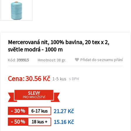
obsah a
reklamu, a
to i s
pomocí
našich
partnerů
pro
analýzu a
marketing.
Mercerovaná nit, 100% bavlna, 20 tex x 2,
Můžete
světle modrá - 1000 m
souhlasit s
použitím
Přidat do seznamu přání
Kód:
399915
Hmotnost: 38 gr.
všech
cookies
kliknutím
na
Cena:
30.56 Kč
1-5 kus
s DPH
"Přijmout
vše!" Nebo
můžete
SLEVY
uvést své
PRO MNOŽSTVÍ
preference v
Nastavení
výběrem
- 30
21.27 Kč
%
6-17 kus
daného
typu
- 50
15.16 Kč
%
18 kus +
cookies a
kliknutím