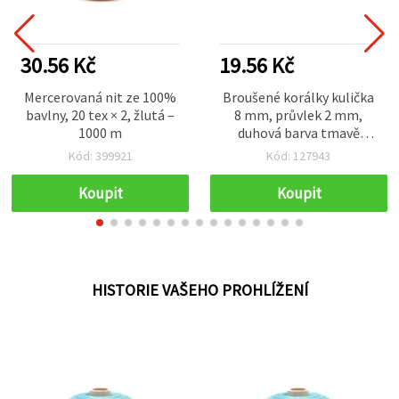
30.56 Kč
19.56 Kč
Mercerovaná nit ze 100%
Broušené korálky kulička
bavlny, 20 tex × 2, žlutá –
8 mm, průvlek 2 mm,
1000 m
duhová barva tmavě
růžová – 20 g (cca 80 ks),
Kód: 399921
Kód: 127943
mix hobby tvoření
Koupit
Koupit
HISTORIE VAŠEHO PROHLÍŽENÍ