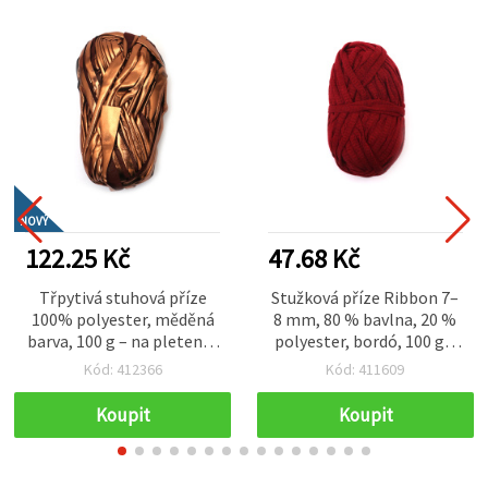
NOVÝ
122.25 Kč
47.68 Kč
Třpytivá stuhová příze
Stužková příze Ribbon 7–
100% polyester, měděná
8 mm, 80 % bavlna, 20 %
barva, 100 g – na pletení a
polyester, bordó, 100 g –
kreativní tvoření, ruční
50 m
Kód: 412366
Kód: 411609
práce
Koupit
Koupit