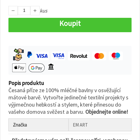
na tlačítko
"Uložit"
kus
Koupit
Přijmout
vše
Nastavení
Popis produktu
Česaná příze ze 100% mléčné bavlny v osvěžující
mátové barvě. Vytvořte jedinečné textilní projekty s
výjimečnou hebkostí a stylem, které přinesou do
vašeho domova svěžest a barvu.
Objednejte online!
Značka
EM ART