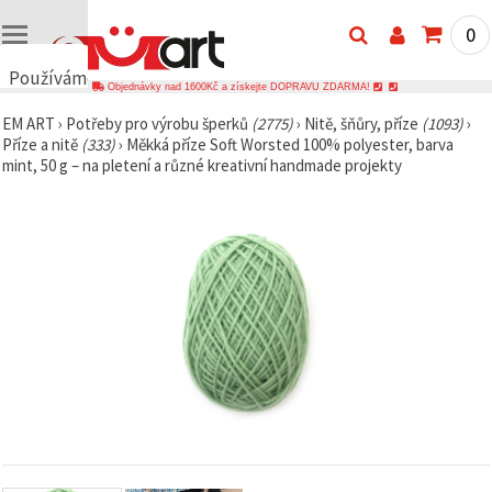
0
Používáme
Objednávky nad 1600Kč a získejte DOPRAVU ZDARMA!
cookies
EM ART
›
Potřeby pro výrobu šperků
(2775)
›
Nitě, šňůry, příze
(1093)
›
🍪
Příze a nitě
(333)
›
Měkká příze Soft Worsted 100% polyester, barva
Používáme
mint, 50 g – na pletení a různé kreativní handmade projekty
cookies a
podobné
technologie,
abychom
zajistili
správné
fungování
webu,
zlepšili vaše
prostředí
při jeho
používání a
s vaším
souhlasem
analyzovali
návštěvnost
a
zobrazovali
relevantnější