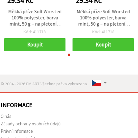
29.34 Kč
29.34 Kč
Měkká příze Soft Worsted
Měkká příze Soft Worsted
100% polyester, barva
100% polyester, barva
mint, 50 g – na pletení a
mint, 50 g – na pletení a
různé kreativní handmade
různé kreativní handmade
Kód: 411718
Kód: 411718
projekty
projekty
Koupit
Koupit
© 2004 - 2026 EM ART Všechna práva vyhrazena..
INFORMACE
O nás
Zásady ochrany osobních údajů
Právní informace