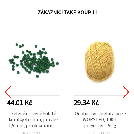
ZÁKAZNÍCI TAKÉ KOUPILI
44.01 Kč
29.34 Kč
Zelené dřevěné kulaté
Odolná světle žlutá příze
korálky 4x5 mm, průvlek
WORSTED, 100%
1,5 mm, pro dekorace, 50
polyester – 50 g
g (cca 1130 ks)
Kód: 112855
Kód: 411711