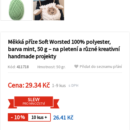
obsah a
reklamu, a
to i s
pomocí
našich
partnerů
pro
analýzu a
marketing.
Měkká příze Soft Worsted 100% polyester,
Můžete
barva mint, 50 g – na pletení a různé kreativní
souhlasit s
handmade projekty
použitím
všech
cookies
Přidat do seznamu přání
Kód:
411718
Hmotnost: 50 gr.
kliknutím
na
"Přijmout
Cena:
29.34 Kč
vše!" Nebo
1-9 kus
s DPH
můžete
uvést své
preference v
SLEVY
Nastavení
PRO MNOŽSTVÍ
výběrem
daného
- 10
26.41 Kč
typu
%
10 kus +
cookies a
kliknutím