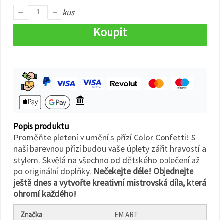
na tlačítko
"Uložit"
kus
Koupit
Přijmout
vše
Nastavení
Popis produktu
Proměňte pletení v umění s přízí Color Confetti! S
naší barevnou přízí budou vaše úplety zářit hravostí a
stylem. Skvělá na všechno od dětského oblečení až
po originální doplňky.
Nečekejte déle! Objednejte
ještě dnes a vytvořte kreativní mistrovská díla, která
ohromí každého!
Značka
EM ART