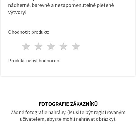
nádherné, barevné a nezapomenutelné pletené
výtvory!
Ohodnotit produkt:
1 hvězda
2 hvězdy
3 hvězdy
4 hvězdy
5 hvězdy
Produkt nebyl hodnocen.
FOTOGRAFIE ZÁKAZNÍKŮ
Žádné fotografie nahrány. (Musíte být registrovaným
uživatelem, abyste mohli nahrávat obrázky).