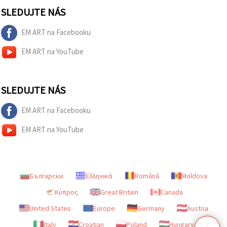
SLEDUJTE NÁS
EM ART na Facebooku
EM ART na YouTube
SLEDUJTE NÁS
EM ART na Facebooku
EM ART na YouTube
Български
Ελληνικά
Română
Moldova
Κύπρος
Great Britain
Canada
United States
Europe
Germany
Austria
Italy
Croatian
Poland
Hungary