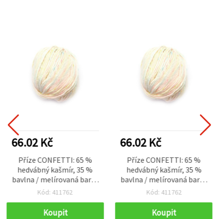
66.02 Kč
66.02 Kč
Příze CONFETTI: 65 %
Příze CONFETTI: 65 %
hedvábný kašmír, 35 %
hedvábný kašmír, 35 %
bavlna / melírovaná barva
bavlna / melírovaná barva
– 50 g
– 50 g
Kód: 411762
Kód: 411762
Koupit
Koupit