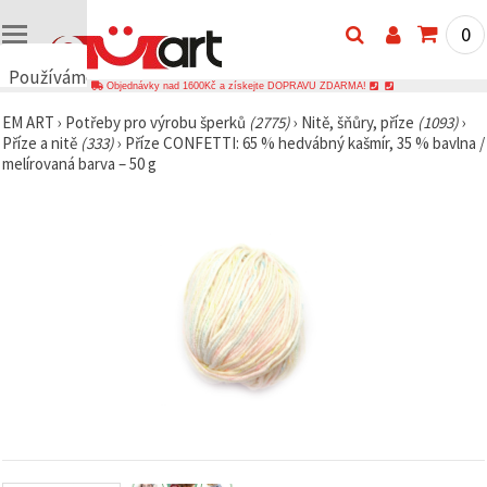
0
Používáme
Objednávky nad 1600Kč a získejte DOPRAVU ZDARMA!
cookies
EM ART
›
Potřeby pro výrobu šperků
(2775)
›
Nitě, šňůry, příze
(1093)
›
🍪
Příze a nitě
(333)
›
Příze CONFETTI: 65 % hedvábný kašmír, 35 % bavlna /
Používáme
melírovaná barva – 50 g
cookies a
podobné
technologie,
abychom
zajistili
správné
fungování
webu,
zlepšili vaše
prostředí
při jeho
používání a
s vaším
souhlasem
analyzovali
návštěvnost
a
zobrazovali
relevantnější