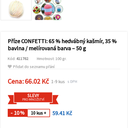
obsah a
reklamu, a
to i s
pomocí
našich
partnerů
pro
analýzu a
marketing.
Příze CONFETTI: 65 % hedvábný kašmír, 35 %
Můžete
bavlna / melírovaná barva – 50 g
souhlasit s
použitím
Kód:
411762
Hmotnost: 100 gr.
všech
cookies
Přidat do seznamu přání
kliknutím
na
"Přijmout
Cena:
66.02 Kč
1-9 kus
s DPH
vše!" Nebo
můžete
uvést své
SLEVY
preference v
PRO MNOŽSTVÍ
Nastavení
výběrem
daného
- 10
59.41 Kč
%
10 kus +
typu
cookies a
kliknutím