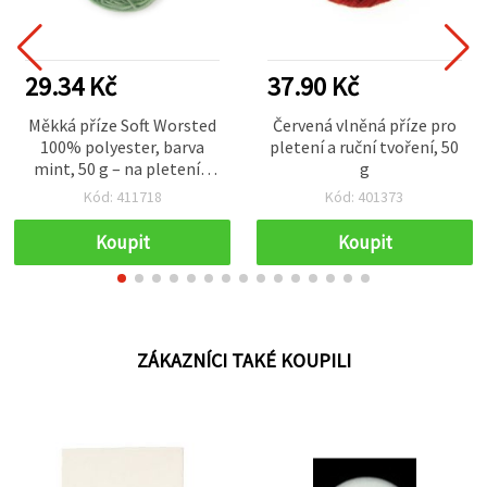
29.34 Kč
37.90 Kč
Měkká příze Soft Worsted
Červená vlněná příze pro
100% polyester, barva
pletení a ruční tvoření, 50
mint, 50 g – na pletení a
g
různé kreativní handmade
Kód: 411718
Kód: 401373
projekty
Koupit
Koupit
ZÁKAZNÍCI TAKÉ KOUPILI