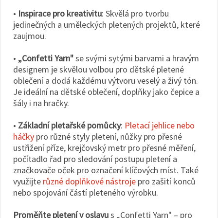
•
Inspirace pro kreativitu
: Skvělá pro tvorbu
jedinečných a uměleckých pletených projektů, které
zaujmou.
•
„Confetti Yarn"
se svými sytými barvami a hravým
designem je skvělou volbou pro dětské pletené
oblečení a dodá každému výtvoru veselý a živý tón.
Je ideální na dětské oblečení, doplňky jako čepice a
šály i na hračky.
•
Základní pletařské pomůcky
:
Pletací jehlice nebo
háčky
pro různé styly pletení, nůžky pro přesné
ustřižení příze, krejčovský metr pro přesné měření,
počítadlo řad pro sledování postupu pletení a
značkovače oček pro označení klíčových míst. Také
využijte
různé doplňkové nástroje
pro zašití konců
nebo spojování částí pleteného výrobku.
Proměňte pletení v oslavu
s „Confetti Yarn" – pro