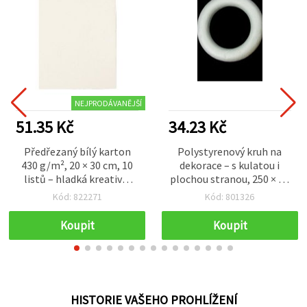
NEJPRODÁVANĚJŠÍ
51.35 Kč
34.23 Kč
Předřezaný bílý karton
Polystyrenový kruh na
430 g/m², 20 × 30 cm, 10
dekorace – s kulatou i
listů – hladká kreativní
plochou stranou, 250 × 32
čtvrtka pro scrapbooking,
mm, 1 ks
Kód: 822271
Kód: 801326
cardmaking, kreslení a
modelářství
Koupit
Koupit
HISTORIE VAŠEHO PROHLÍŽENÍ