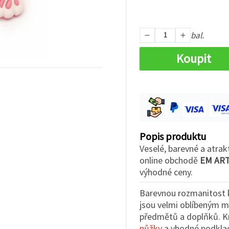
bal.
Koupit
Popis produktu
Veselé, barevné a atrakt
online obchodě
EM AR
výhodné ceny.
Barevnou rozmanitost k
jsou velmi oblíbeným m
předmětů a doplňků. K
nůžky
a vhodné podklad