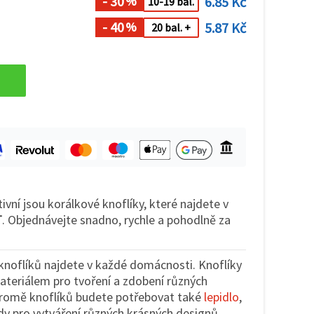
- 30
6.85 Kč
%
10-19 bal.
- 40
5.87 Kč
%
20 bal. +
ivní jsou korálkové knoflíky, které najdete v
T
. Objednávejte snadno, rychle a pohodlně za
noflíků najdete v každé domácnosti. Knoflíky
ateriálem pro tvoření a zdobení různých
romě knoflíků budete potřebovat také
lepidlo
,
y pro vytváření různých krásných designů.