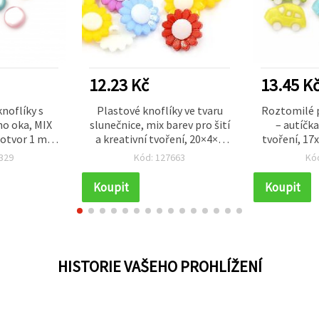
12.23 Kč
13.45 K
noflíky s
Plastové knoflíky ve tvaru
Roztomilé p
ho oka, MIX
slunečnice, mix barev pro šití
– autíčka
 otvor 1 mm
a kreativní tvoření, 20×4×8
tvoření, 17
s
mm, otvor 3 mm – 10 ks
mm, mix 
329
Kód: 127663
Kó
Koupit
Koupit
HISTORIE VAŠEHO PROHLÍŽENÍ