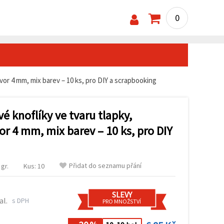
0
vor 4 mm, mix barev – 10 ks, pro DIY a scrapbooking
é knoflíky ve tvaru tlapky,
r 4 mm, mix barev – 10 ks, pro DIY
Přidat do seznamu přání
gr.
Kus: 10
SLEVY
al.
s DPH
PRO MNOŽSTVÍ