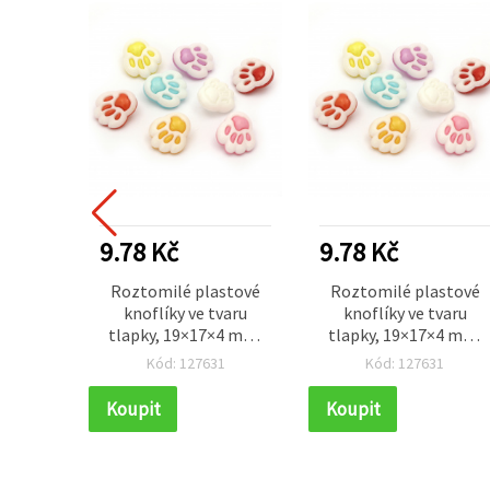
9.78 Kč
9.78 Kč
Roztomilé plastové
Roztomilé plastové
knoflíky ve tvaru
knoflíky ve tvaru
tlapky, 19×17×4 mm,
tlapky, 19×17×4 mm,
otvor 4 mm, mix barev
otvor 4 mm, mix barev
Kód: 127631
Kód: 127631
– 10 ks, pro DIY a
– 10 ks, pro DIY a
scrapbooking
scrapbooking
Koupit
Koupit