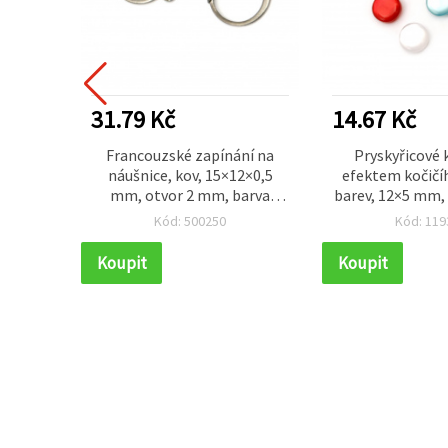
31.79 Kč
14.67 Kč
edné
Francouzské zapínání na
Pryskyřicové k
 cm + 3
náušnice, kov, 15×12×0,5
efektem kočičí
nů –
mm, otvor 2 mm, barva
barev, 12×5 mm,
nerezové oceli – 10 ks
– 20 k
Kód: 500250
Kód: 119
Koupit
Koupit