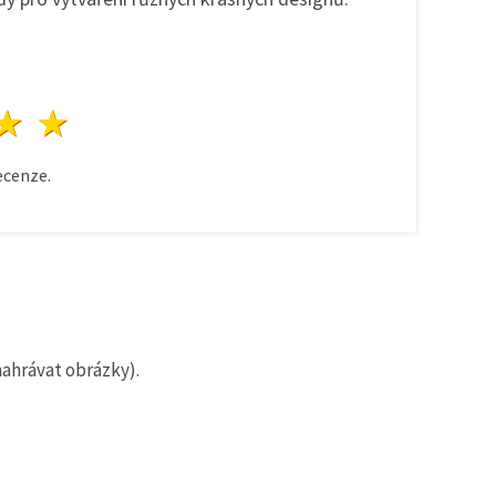
zda
vězdy
3 hvězdy
4 hvězdy
5 hvězdy
cenze.
nahrávat obrázky).