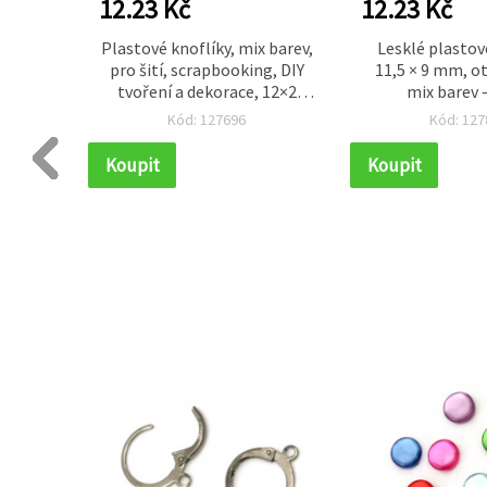
12.23 Kč
12.23 Kč
líky 9–
Plastové knoflíky, mix barev,
Lesklé plastové
sový a
pro šití, scrapbooking, DIY
11,5 × 9 mm, o
 DIY
tvoření a dekorace, 12×2
mix barev –
 bytové
mm, otvor 1 mm – 20 ks
Kód: 127696
Kód: 127
Koupit
Koupit