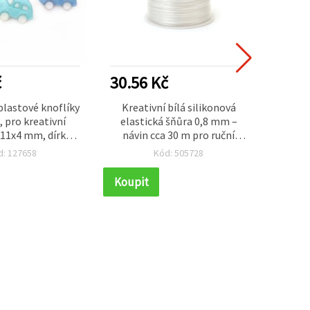
č
30.56 Kč
24.4
lastové knoflíky
Kreativní bílá silikonová
Antick
, pro kreativní
elastická šňůra 0,8 mm –
s náp
x11x4 mm, dírka 3
návin cca 30 m pro ruční
průvl
barev – 20 ks
výrobu šperků, korálkování a
d: 127658
Kód: 505728
DIY projekty
Koupit
Koupi