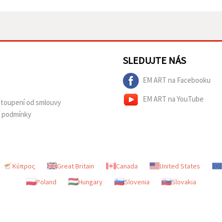
SLEDUJTE NÁS
EM ART na Facebooku
EM ART na YouTube
dstoupení od smlouvy
í podmínky
Κύπρος
Great Britain
Canada
United States
Poland
Hungary
Slovenia
Slovakia