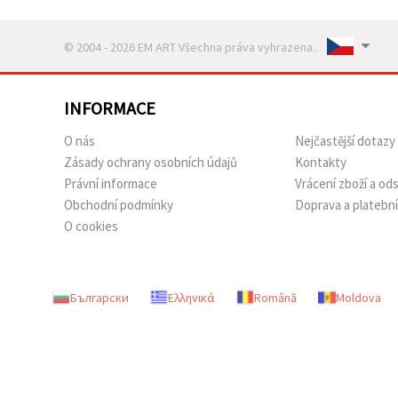
© 2004 - 2026 EM ART Všechna práva vyhrazena..
INFORMACE
O nás
Nejčastější dotazy
Zásady ochrany osobních údajů
Kontakty
Právní informace
Vrácení zboží a o
Obchodní podmínky
Doprava a platebn
O cookies
Български
Ελληνικά
Română
Moldova