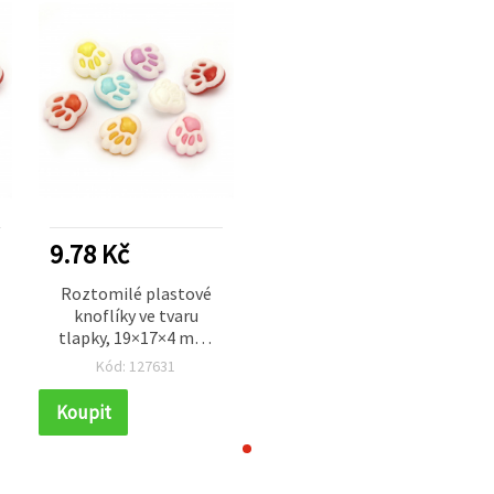
9.78 Kč
Roztomilé plastové
knoflíky ve tvaru
tlapky, 19×17×4 mm,
otvor 4 mm, mix barev
Kód: 127631
– 10 ks, pro DIY a
scrapbooking
Koupit