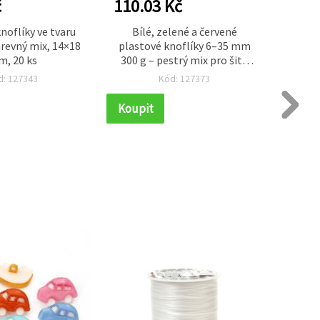
č
110.03 Kč
83.1
noflíky ve tvaru
Bílé, zelené a červené
Pr
arevný mix, 14×18
plastové knoflíky 6–35 mm
deko
, 20 ks
300 g – pestrý mix pro šití,
různý
tvoření a kreativní dekorace
d: 127343
Kód: 127373
(assorted)
Koupit
Koupi