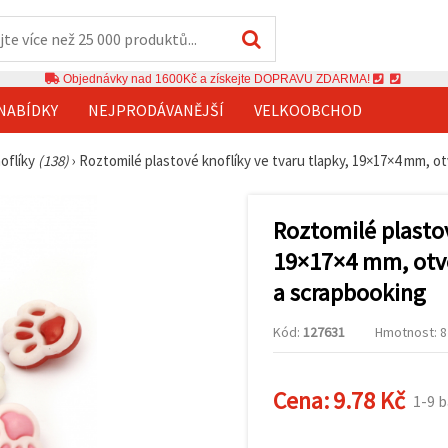
Objednávky nad 1600Kč a získejte DOPRAVU ZDARMA!
NABÍDKY
NEJPRODÁVANĚJŠÍ
VELKOOBCHOD
oflíky
(138)
›
Roztomilé plastové knoflíky ve tvaru tlapky, 19×17×4 mm, ot
Roztomilé plastov
19×17×4 mm, otvo
a scrapbooking
Kód:
127631
Hmotnost: 8 
Cena:
9.78 Kč
1-9 b