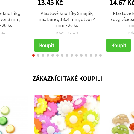
13.45 Kč
14.67 K
 knoflíky,
Plastové knoflíky Smajlík,
Plastové k
tvor 3 mm,
mix barev, 13x4 mm, otvor 4
sovy, víceb
 20 ks
mm - 20 ks
mm
847
Kód: 127679
Kó
Koupit
Koupit
ZÁKAZNÍCI TAKÉ KOUPILI