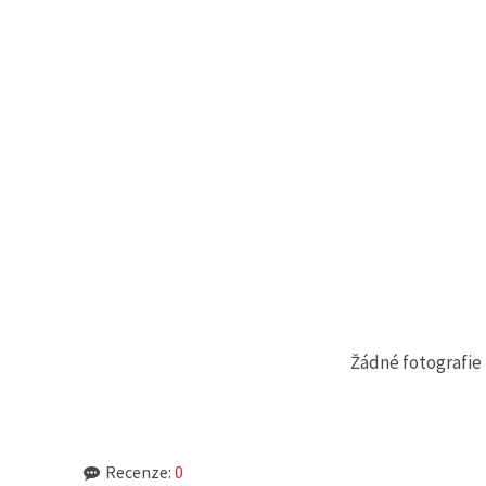
na tlačítko
"Uložit"
Přijmout
vše
Nastavení
Žádné fotografie 
Recenze:
0