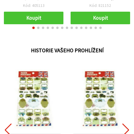
m – pro náramky,
Kód: 405113
Kód: 821152
náhrdelníky, navlékání
korálků a ruční tvoření
Koupit
Koupit
HISTORIE VAŠEHO PROHLÍŽENÍ