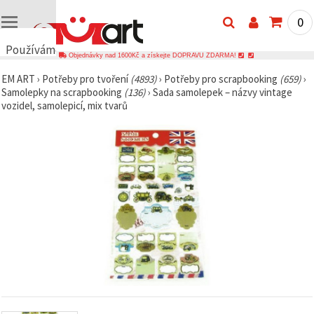
0
Používáme
Objednávky nad 1600Kč a získejte DOPRAVU ZDARMA!
cookies
EM ART
›
Potřeby pro tvoření
(4893)
›
Potřeby pro scrapbooking
(659)
›
🍪
Samolepky na scrapbooking
(136)
›
Sada samolepek – názvy vintage
Používáme
vozidel, samolepicí, mix tvarů
cookies a
podobné
technologie,
abychom
zajistili
správné
fungování
webu,
zlepšili vaše
prostředí
při jeho
používání a
s vaším
souhlasem
analyzovali
návštěvnost
a
zobrazovali
relevantnější