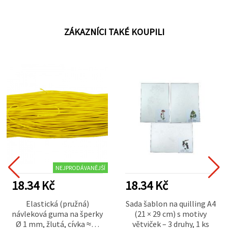
ZÁKAZNÍCI TAKÉ KOUPILI
NEJPRODÁVANĚJŠÍ
18.34 Kč
18.34 Kč
Elastická (pružná)
Sada šablon na quilling A4
návleková guma na šperky
(21 × 29 cm) s motivy
Ø 1 mm, žlutá, cívka ≈22
větviček – 3 druhy, 1 ks