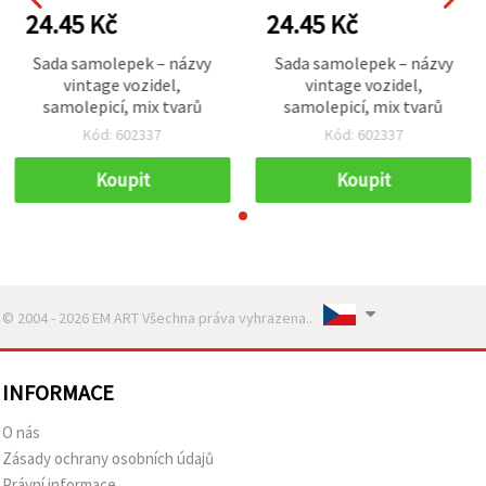
24.45 Kč
24.45 Kč
Sada samolepek – názvy
Sada samolepek – názvy
vintage vozidel,
vintage vozidel,
samolepicí, mix tvarů
samolepicí, mix tvarů
Kód: 602337
Kód: 602337
Koupit
Koupit
© 2004 - 2026 EM ART Všechna práva vyhrazena..
INFORMACE
O nás
Zásady ochrany osobních údajů
Právní informace