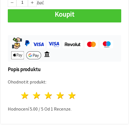
na tlačítko
bal.
"Uložit"
Koupit
Přijmout
vše
Nastavení
Popis produktu
Ohodnotit produkt:
1 hvězda
2 hvězdy
3 hvězdy
4 hvězdy
5 hvězdy
Hodnocení
5.00
/
5
Od
1
Recenze.