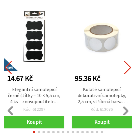
NOVÝ
14.67 Kč
95.36 Kč
Elegantní samolepicí
Kulaté samolepicí
černé štítky – 10 × 5,5 cm,
dekorativní samolepky,
4 ks – znovupoužitelné,
2,5 cm, stříbrná barva –
hladké, ideální na
balení 500 ks
Kód: 612297
Kód: 612076
označování sklenic, lahví,
dárků a kreativní DIY
Koupit
Koupit
tvoření