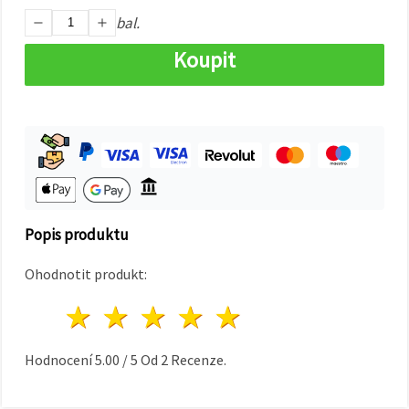
na tlačítko
"Uložit"
bal.
Koupit
Přijmout
vše
Nastavení
Popis produktu
Ohodnotit produkt:
1 hvězda
2 hvězdy
3 hvězdy
4 hvězdy
5 hvězdy
Hodnocení
5.00
/
5
Od
2
Recenze.