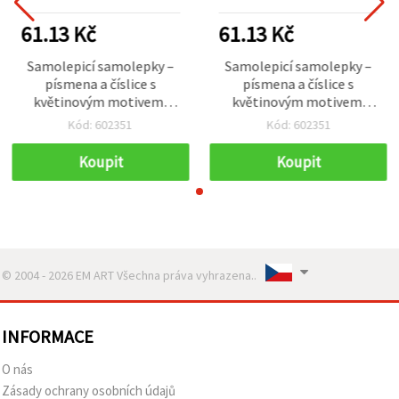
61.13 Kč
61.13 Kč
Samolepicí samolepky –
Samolepicí samolepky –
písmena a číslice s
písmena a číslice s
květinovým motivem,
květinovým motivem,
30×6~25 mm, 106 ks
30×6~25 mm, 106 ks
Kód: 602351
Kód: 602351
Koupit
Koupit
© 2004 - 2026 EM ART Všechna práva vyhrazena..
INFORMACE
O nás
Zásady ochrany osobních údajů