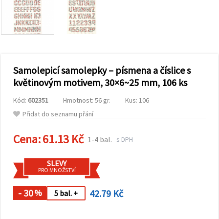
obsah a
reklamu, a
to i s
pomocí
našich
partnerů
pro
analýzu a
marketing.
Samolepicí samolepky – písmena a číslice s
Můžete
květinovým motivem, 30×6~25 mm, 106 ks
souhlasit s
použitím
Kód:
602351
Hmotnost: 56 gr.
Kus: 106
všech
cookies
Přidat do seznamu přání
kliknutím
na
"Přijmout
Cena:
61.13 Kč
1-4 bal.
s DPH
vše!" Nebo
můžete
uvést své
SLEVY
preference v
PRO MNOŽSTVÍ
Nastavení
výběrem
daného
- 30
42.79 Kč
%
5 bal. +
typu
cookies a
kliknutím