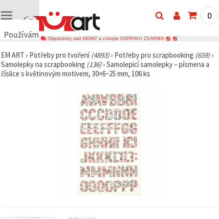
0
Používáme
Objednávky nad 1600Kč a získejte DOPRAVU ZDARMA!
cookies
EM ART
›
Potřeby pro tvoření
(4893)
›
Potřeby pro scrapbooking
(659)
›
🍪
Samolepky na scrapbooking
(136)
›
Samolepicí samolepky – písmena a
Používáme
číslice s květinovým motivem, 30×6~25 mm, 106 ks
cookies a
podobné
technologie,
abychom
zajistili
správné
fungování
webu,
zlepšili vaše
prostředí
při jeho
používání a
s vaším
souhlasem
analyzovali
návštěvnost
a
zobrazovali
relevantnější