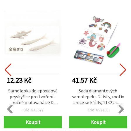
12.23 Kč
41.57 Kč
Samolepka do epoxidové
Sada diamantových
pryskyřice pro tvoření –
samolepek – 2 listy, motiv
ručně malovaná s 3D
srdce se křídly, 11×22 cm,
vrstveným efektem, malá
pro dětské tvoření,
Kód: 845677
Kód: 852108
rybka ve zlaté barvě, 42 ×
scrapbooking a DIY
13 mm
dekorace
Koupit
Koupit