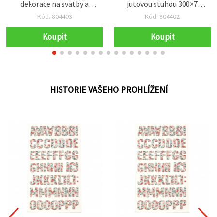
dekorace na svatby a
jutovou stuhou 300×7
oslavy
mm, pro svíčku 40×25
Kód: 804403
Kód: 804402
mm, DIY dekorace
Koupit
Koupit
HISTORIE VAŠEHO PROHLÍŽENÍ