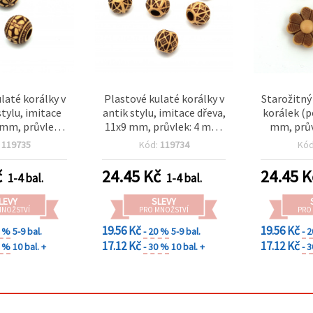
laté korálky v
Plastové kulaté korálky v
Starožitný
tylu, imitace
antik stylu, imitace dřeva,
korálek (p
 mm, průvlek 4
11x9 mm, průvlek: 4 mm,
mm, prův
 50 g (~88 ks)
hnědé – 50 g (~78 ks)
hnědý – 5
:
119735
Kód:
119734
Kó
č
24.45
Kč
24.45
K
1-4 bal.
1-4 bal.
LEVY
SLEVY
MNOŽSTVÍ
PRO MNOŽSTVÍ
PRO
19.56 Kč
19.56 Kč
0 %
5-9 bal.
- 20 %
5-9 bal.
- 
17.12 Kč
17.12 Kč
0 %
10 bal. +
- 30 %
10 bal. +
- 