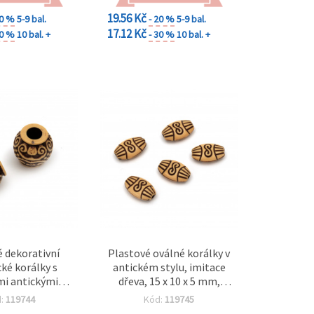
19.56 Kč
20 %
5-9 bal.
- 20 %
5-9 bal.
17.12 Kč
30 %
10 bal. +
- 30 %
10 bal. +
 dekorativní
Plastové oválné korálky v
cké korálky s
antickém stylu, imitace
ími antickými
dřeva, 15 x 10 x 5 mm,
5×15 mm, velký
otvor 2 mm, hnědé – 50 g
d:
119744
Kód:
119745
 mm, hnědé, 50
(~100 ks)