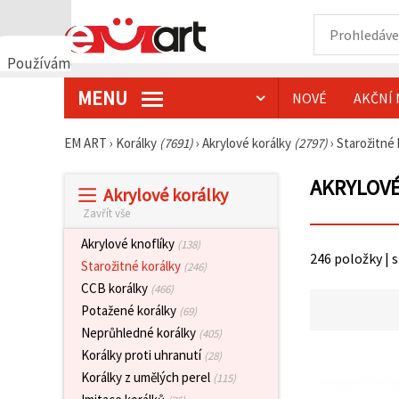
Používáme
cookies
MENU
NOVÉ
AKČNÍ 
🍪
Používáme
cookies a
EM ART
›
Korálky
(7691)
›
Akrylové korálky
(2797)
›
Starožitné
podobné
technologie,
abychom
AKRYLOVÉ
Akrylové korálky
zajistili
správné
Zavřít vše
fungování
webu,
Akrylové knoflíky
(138)
zlepšili vaše
246 položky | 
prostředí
Starožitné korálky
(246)
při jeho
CCB korálky
(466)
používání a
s vaším
Potažené korálky
(69)
souhlasem
Neprůhledné korálky
(405)
analyzovali
návštěvnost
Korálky proti uhranutí
(28)
a
Korálky z umělých perel
(115)
zobrazovali
relevantnější