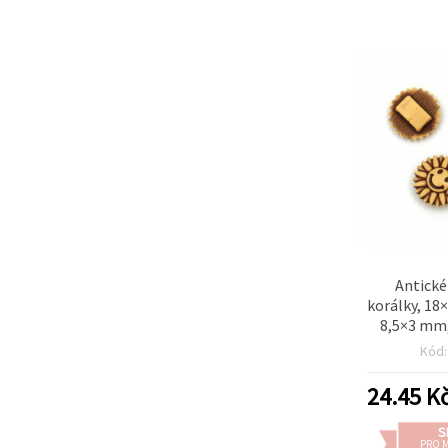
na tlačítko
"Uložit"
Přijmout
vše
Nastavení
Antické
korálky, 18
8,5×3 mm,
(~
Kód
24.45
K
S
PRO 