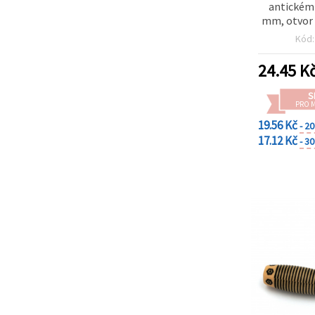
antickém 
mm, otvor 
50 g 
Kód
24.45
K
S
PRO 
19.56 Kč
- 2
17.12 Kč
- 3