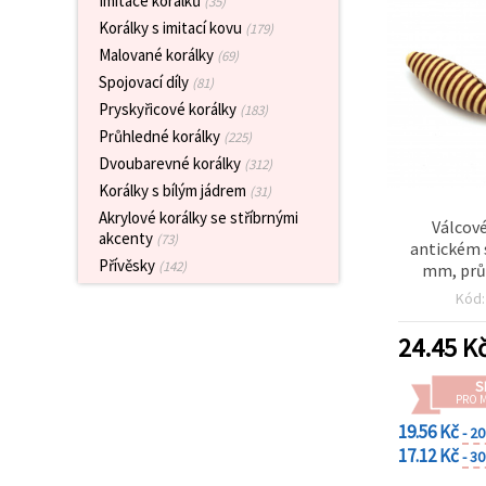
Imitace korálků
(35)
obsah a
Korálky s imitací kovu
reklamu, a
(179)
to i s
Malované korálky
(69)
pomocí
našich
Spojovací díly
(81)
partnerů
Pryskyřicové korálky
(183)
pro
analýzu a
Průhledné korálky
(225)
marketing.
Dvoubarevné korálky
(312)
Můžete
Korálky s bílým jádrem
(31)
souhlasit s
použitím
Akrylové korálky se stříbrnými
Válcové
všech
akcenty
(73)
cookies
antickém s
kliknutím
Přívěsky
(142)
mm, prů
na
hnědé – 50
"Přijmout
Kód
vše!" Nebo
můžete
24.45
K
uvést své
preference v
Nastavení
S
výběrem
PRO 
daného
19.56 Kč
- 2
typu
cookies a
17.12 Kč
- 3
kliknutím