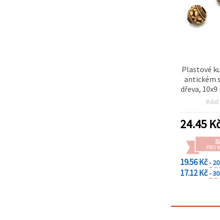
Plastové ku
antickém s
dřeva, 10x9
mm, hnědé –
Kód
24.45
K
S
PRO 
19.56 Kč
- 2
17.12 Kč
- 3