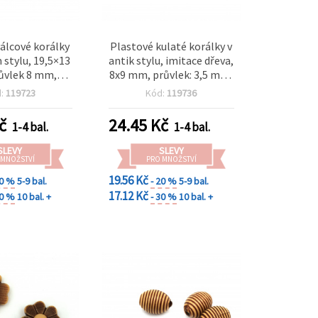
álcové korálky
Plastové kulaté korálky v
 stylu, 19,5×13
antik stylu, imitace dřeva,
ůvlek 8 mm,
8x9 mm, průvlek: 3,5 mm,
0 g (cca 31 ks)
hnědé – 50 g (~130 ks)
d:
119723
Kód:
119736
č
24.45
Kč
1-4 bal.
1-4 bal.
SLEVY
SLEVY
 MNOŽSTVÍ
PRO MNOŽSTVÍ
19.56 Kč
20 %
5-9 bal.
- 20 %
5-9 bal.
17.12 Kč
30 %
10 bal. +
- 30 %
10 bal. +