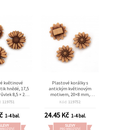
é květinové
Plastové korálky s
ntik hnědé, 17,5
antickým květinovým
ůvlek 8,5 × 2,5
motivem, 20×8 mm,
g (cca 75 ks)
otvor 9×2 mm, hnědé – 50
d:
119751
Kód:
119752
g (~70 ks)
č
24.45
Kč
1-4 bal.
1-4 bal.
SLEVY
SLEVY
 MNOŽSTVÍ
PRO MNOŽSTVÍ