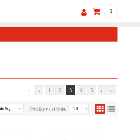
0
«
‹
1
2
3
4
5
›
»
Položky na stránku: