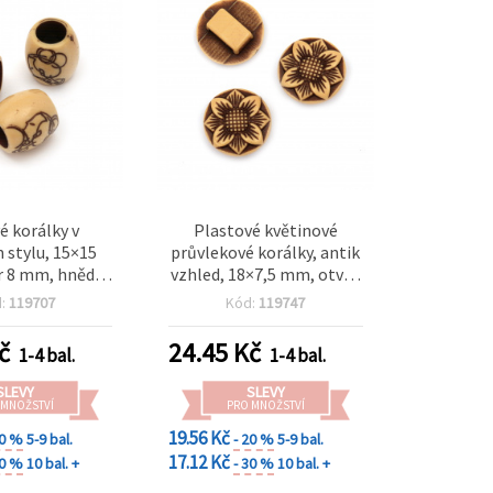
é korálky v
Plastové květinové
 stylu, 15×15
průvlekové korálky, antik
 8 mm, hnědé,
vzhled, 18×7,5 mm, otvor
(cca 31 ks)
8,5×3 mm, hnědé – 50 g
d:
119707
Kód:
119747
(~65 ks)
č
24.45
Kč
1-4 bal.
1-4 bal.
SLEVY
SLEVY
 MNOŽSTVÍ
PRO MNOŽSTVÍ
19.56 Kč
20 %
5-9 bal.
- 20 %
5-9 bal.
17.12 Kč
30 %
10 bal. +
- 30 %
10 bal. +