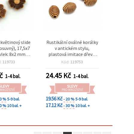
 květinový slide
Rustikální oválné korálky
osuvný), 17,5x7
v antickém stylu,
lek: 8x2 mm,
plastová imitace dřeva,
0 g (cca 65 ks)
hnědé, 13×10 mm,
d:
119733
Kód:
119753
průvlek 2 mm, 50 g (cca
60 ks) – vintage dekorační
č
24.45
Kč
1-4 bal.
1-4 bal.
korálky na šperky a
kreativní tvoření
SLEVY
SLEVY
 MNOŽSTVÍ
PRO MNOŽSTVÍ
19.56 Kč
20 %
5-9 bal.
- 20 %
5-9 bal.
17.12 Kč
30 %
10 bal. +
- 30 %
10 bal. +