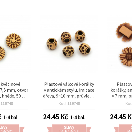
 květinové
Plastové válcové korálky
Plastov
×7,5 mm, otvor
v antickém stylu, imitace
korálky, a
 hnědé, 50 g
dřeva, 9×10 mm, průvlek 5
× 7 mm, pr
54 ks)
mm, hnědé – 50 g (~100
mm, 50 
:
119748
Kód:
119749
Kó
ks)
č
24.45
Kč
24.45
K
1-4 bal.
1-4 bal.
LEVY
SLEVY
MNOŽSTVÍ
PRO MNOŽSTVÍ
PRO