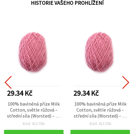
HISTORIE VAŠEHO PROHLÍŽENÍ
29.34 Kč
29.34 Kč
100% bavlněná příze Milk
100% bavlněná příze Milk
Cotton, světle růžová –
Cotton, světle růžová –
střední síla (Worsted) – 50
střední síla (Worsted) – 50
g pro háčkování a pletení
g pro háčkování a pletení
Kód: 411706
Kód: 411706