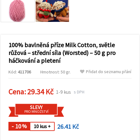
obsah a
reklamu, a
to i s
pomocí
našich
partnerů
pro
analýzu a
marketing.
100% bavlněná příze Milk Cotton, světle
Můžete
růžová – střední síla (Worsted) – 50 g pro
souhlasit s
háčkování a pletení
použitím
všech
cookies
Přidat do seznamu přání
Kód:
411706
Hmotnost: 50 gr.
kliknutím
na
"Přijmout
Cena:
29.34 Kč
vše!" Nebo
1-9 kus
s DPH
můžete
uvést své
preference v
SLEVY
Nastavení
PRO MNOŽSTVÍ
výběrem
daného
- 10
26.41 Kč
typu
%
10 kus +
cookies a
kliknutím