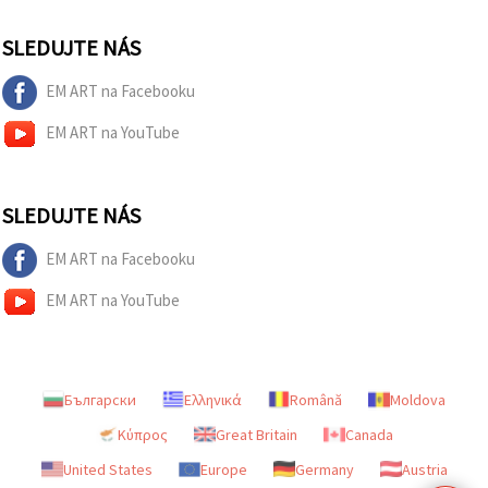
SLEDUJTE NÁS
EM ART na Facebooku
EM ART na YouTube
SLEDUJTE NÁS
EM ART na Facebooku
EM ART na YouTube
Български
Ελληνικά
Română
Moldova
Κύπρος
Great Britain
Canada
United States
Europe
Germany
Austria