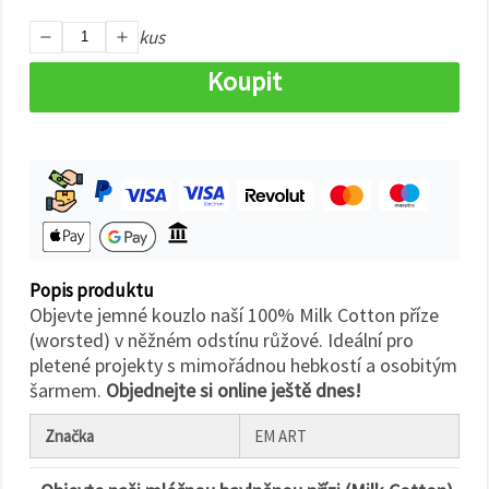
na tlačítko
"Uložit"
kus
Koupit
Přijmout
vše
Nastavení
Popis produktu
Objevte jemné kouzlo naší 100% Milk Cotton příze
(worsted) v něžném odstínu růžové. Ideální pro
pletené projekty s mimořádnou hebkostí a osobitým
šarmem.
Objednejte si online ještě dnes!
Značka
EM ART