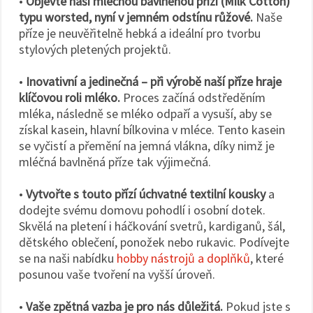
•
Objevte naši mléčnou bavlněnou přízi (Milk Cotton)
typu worsted, nyní v jemném odstínu růžové.
Naše
příze je neuvěřitelně hebká a ideální pro tvorbu
stylových pletených projektů.
•
Inovativní a jedinečná – při výrobě naší příze hraje
klíčovou roli mléko.
Proces začíná odstředěním
mléka, následně se mléko odpaří a vysuší, aby se
získal kasein, hlavní bílkovina v mléce. Tento kasein
se vyčistí a přemění na jemná vlákna, díky nimž je
mléčná bavlněná příze tak výjimečná.
•
Vytvořte s touto přízí úchvatné textilní kousky
a
dodejte svému domovu pohodlí i osobní dotek.
Skvělá na pletení i háčkování svetrů, kardiganů, šál,
dětského oblečení, ponožek nebo rukavic. Podívejte
se na naši nabídku
hobby nástrojů a doplňků
, které
posunou vaše tvoření na vyšší úroveň.
•
Vaše zpětná vazba je pro nás důležitá.
Pokud jste s