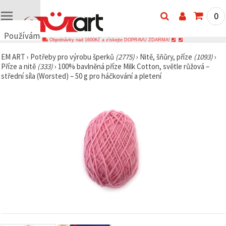
0
Používáme
Objednávky nad 1600Kč a získejte DOPRAVU ZDARMA!
cookies
EM ART
›
Potřeby pro výrobu šperků
(2775)
›
Nitě, šňůry, příze
(1093)
›
🍪
Příze a nitě
(333)
›
100% bavlněná příze Milk Cotton, světle růžová –
Používáme
střední síla (Worsted) – 50 g pro háčkování a pletení
cookies a
podobné
technologie,
abychom
zajistili
správné
fungování
webu,
zlepšili vaše
prostředí
při jeho
používání a
s vaším
souhlasem
analyzovali
návštěvnost
a
zobrazovali
relevantnější