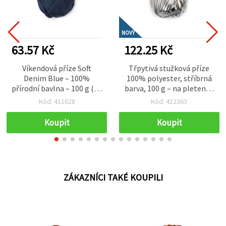
NOVÝ
63.57 Kč
122.25 Kč
Víkendová příze Soft
Třpytivá stužková příze
Denim Blue – 100%
100% polyester, stříbrná
přírodní bavlna – 100 g (90
barva, 100 g – na pletení a
m) – ideální na lehké
kreativní tvoření (hand
Kód: 411628
Kód: 412363
pletení, háčkování a letní
made)
tvoření
Koupit
Koupit
ZÁKAZNÍCI TAKÉ KOUPILI