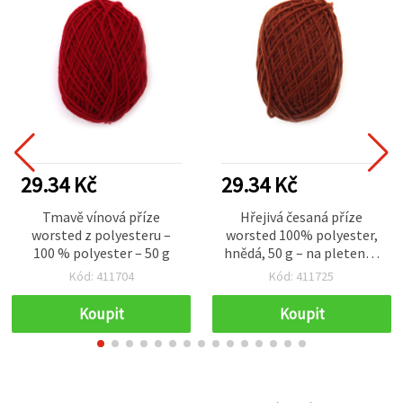
29.34 Kč
29.34 Kč
Tmavě vínová příze
Hřejivá česaná příze
worsted z polyesteru –
worsted 100% polyester,
100 % polyester – 50 g
hnědá, 50 g – na pletení a
různé kreativní tvoření
Kód: 411704
Kód: 411725
(handmade)
Koupit
Koupit