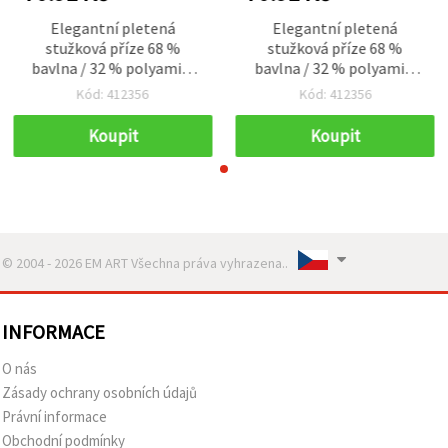
Elegantní pletená
Elegantní pletená
stužková příze 68 %
stužková příze 68 %
bavlna / 32 % polyamid,
bavlna / 32 % polyamid,
černá, 50 g – na pletení a
černá, 50 g – na pletení a
Kód: 412356
Kód: 412356
kreativní tvoření (ruční
kreativní tvoření (ruční
práce)
práce)
Koupit
Koupit
© 2004 - 2026 EM ART Všechna práva vyhrazena..
INFORMACE
O nás
Zásady ochrany osobních údajů
Právní informace
Obchodní podmínky