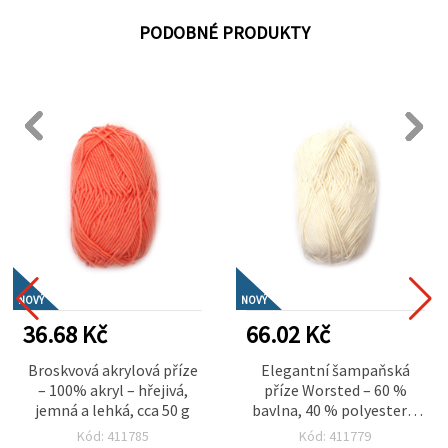
PODOBNÉ PRODUKTY
NOVÝ
NOVÝ
36.68 Kč
66.02 Kč
Broskvová akrylová příze
Elegantní šampaňská
– 100% akryl – hřejivá,
příze Worsted – 60 %
jemná a lehká, cca 50 g
bavlna, 40 % polyester –
měkká, hladká a odolná –
Kód: 411785
Kód: 411779