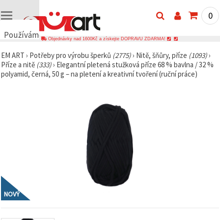
0
Používáme
Objednávky nad 1600Kč a získejte DOPRAVU ZDARMA!
cookies
EM ART
›
Potřeby pro výrobu šperků
(2775)
›
Nitě, šňůry, příze
(1093)
›
🍪
Příze a nitě
(333)
›
Elegantní pletená stužková příze 68 % bavlna / 32 %
Používáme
polyamid, černá, 50 g – na pletení a kreativní tvoření (ruční práce)
cookies a
podobné
technologie,
abychom
zajistili
správné
fungování
webu,
zlepšili vaše
prostředí
při jeho
používání a
s vaším
souhlasem
analyzovali
návštěvnost
NOVÝ
a
zobrazovali
relevantnější