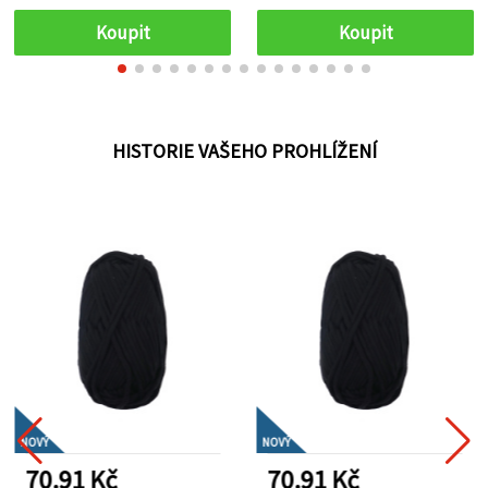
50 g
Koupit
Koupit
HISTORIE VAŠEHO PROHLÍŽENÍ
NOVÝ
NOVÝ
70.91 Kč
70.91 Kč