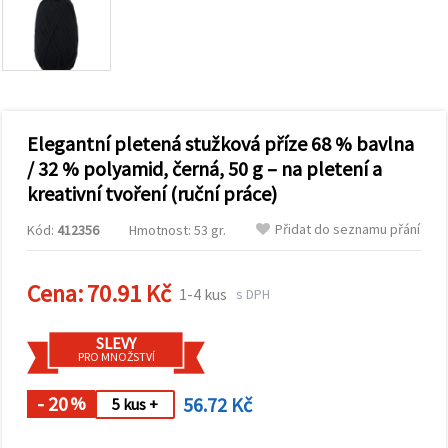
obsah a
reklamu, a
to i s
pomocí
našich
partnerů
pro
analýzu a
marketing.
Elegantní pletená stužková příze 68 % bavlna
Můžete
/ 32 % polyamid, černá, 50 g – na pletení a
souhlasit s
kreativní tvoření (ruční práce)
použitím
všech
cookies
Přidat do seznamu přání
Kód:
412356
Hmotnost: 53 gr.
kliknutím
na
"Přijmout
Cena:
70.91 Kč
vše!" Nebo
1-4 kus
s DPH
můžete
uvést své
preference v
SLEVY
Nastavení
PRO MNOŽSTVÍ
výběrem
daného
- 20
56.72 Kč
typu
%
5 kus +
cookies a
kliknutím