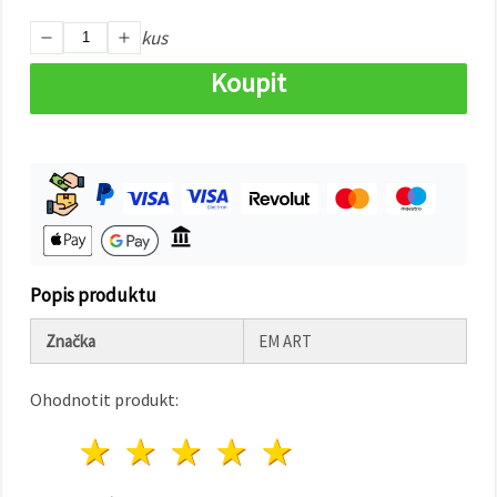
na tlačítko
"Uložit"
kus
Koupit
Přijmout
vše
Nastavení
Popis produktu
Značka
EM ART
Ohodnotit produkt:
1 hvězda
2 hvězdy
3 hvězdy
4 hvězdy
5 hvězdy