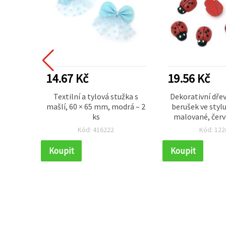
DÁVANĚJŠÍ
14.67 Kč
19.56 Kč
 příze
Textilní a tylová stužka s
Dekorativní dře
ení a
mašlí, 60 × 65 mm, modrá – 2
berušek ve styl
25 g
ks
malované, červ
11×4 mm – sada
Kód: 416222
Kód: 122
dekorace, scr
přáníčka a DIY
Koupit
Koupit