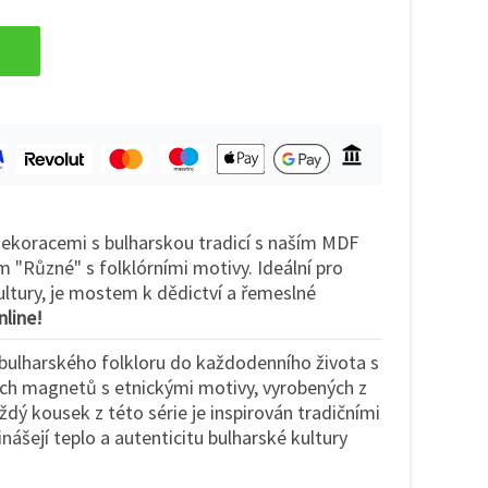
ekoracemi s bulharskou tradicí s naším MDF
Různé" s folklórními motivy. Ideální pro
ultury, je mostem k dědictví a řemeslné
nline!
bulharského folkloru do každodenního života s
ých magnetů s etnickými motivy, vyrobených z
ždý kousek z této série je inspirován tradičními
inášejí teplo a autenticitu bulharské kultury