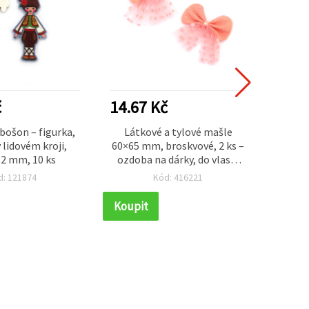
č
14.67 Kč
22.0
bošon – figurka,
Látkové a tylové mašle
EM ART
 lidovém kroji,
60×65 mm, broskvové, 2 ks –
vinta
2 mm, 10 ks
ozdoba na dárky, do vlasů,
mm, ot
scrapbooking, DIY tvoření
d: 121874
Kód: 416221
Koupit
Koupi