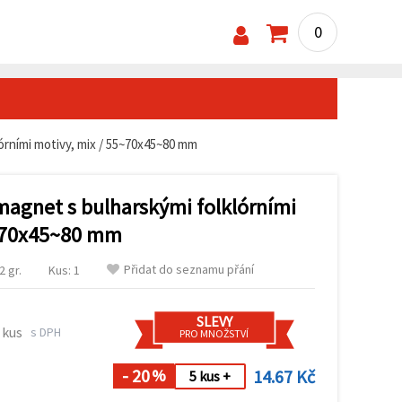
0
rními motivy, mix / 55~70x45~80 mm
agnet s bulharskými folklórními
5~70x45~80 mm
Přidat do seznamu přání
 gr.
Kus: 1
SLEVY
 kus
s DPH
PRO MNOŽSTVÍ
- 20
14.67 Kč
%
5 kus +