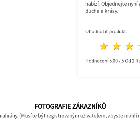
nabízí. Objednejte nyn
ducha a krásy.
Ohodnotit produkt:
1 hvě
2 h
Hodnocení
5.00
/
5
Od
2
Re
FOTOGRAFIE ZÁKAZNÍKŮ
nahrány. (Musíte být registrovaným uživatelem, abyste mohli 