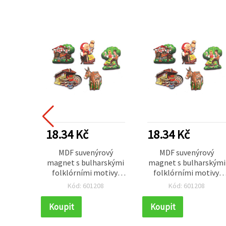
18.34 Kč
18.34 Kč
MDF suvenýrový
MDF suvenýrový
magnet s bulharskými
magnet s bulharskými
folklórními motivy,
folklórními motivy,
mix / 55~70x45~80 mm
mix / 55~70x45~80 mm
Kód: 601208
Kód: 601208
Koupit
Koupit