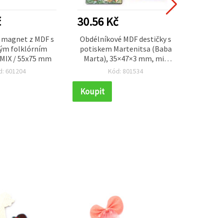
č
30.56 Kč
28.1
 magnet z MDF s
Obdélníkové MDF destičky s
Dek
ým folklórním
potiskem Martenitsa (Baba
magnet
MIX / 55x75 mm
Marta), 35×47×3 mm, mix
motivů – 10 ks
d: 601204
Kód: 801534
Koupit
Koupi