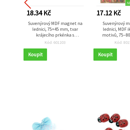
N
18.34 Kč
17.12 Kč
a s
Suvenýrový MDF magnet na
Suvenýrový m
 38 x 3
lednici, 75×45 mm, tvar
lednici, MDF i
10 ks
krájecího prkénka s
motivů, 75–8
bulharským folklórním
Kód: 601203
Kód: 801
motivem, mix motivů
Koupit
Koupit