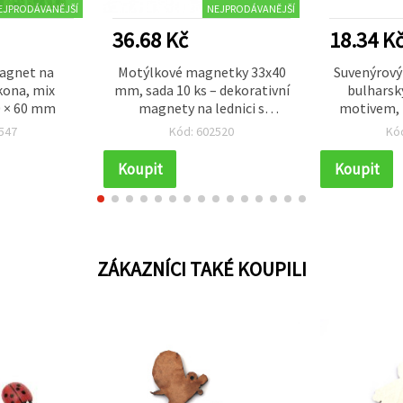
EJPRODÁVANĚJŠÍ
NEJPRODÁVANĚJŠÍ
36.68 Kč
18.34 K
agnet na
Motýlkové magnetky 33x40
Suvenýrový
kona, mix
mm, sada 10 ks – dekorativní
bulharsk
0 × 60 mm
magnety na lednici s
motivem, 
magnetickou zadní stranou
547
Kód: 602520
Kó
pro magnetickou tabuli,
školní skříňku, tvoření a
Koupit
Koupit
domácí dekoraci
ZÁKAZNÍCI TAKÉ KOUPILI