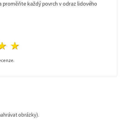
í a proměňte každý povrch v odraz lidového
zda
vězdy
3 hvězdy
4 hvězdy
5 hvězdy
cenze.
nahrávat obrázky).