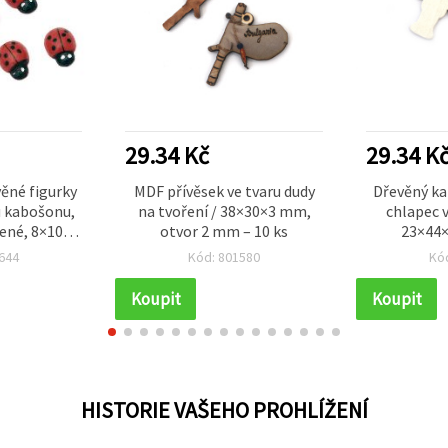
29.34 Kč
29.34 K
věné figurky
MDF přívěsek ve tvaru dudy
Dřevěný ka
u kabošonu,
na tvoření / 38×30×3 mm,
chlapec v
ené, 8×10–
otvor 2 mm – 10 ks
23×44×
 20 ks, na
644
Kód: 801580
Kó
apbooking,
 projekty
Koupit
Koupit
HISTORIE VAŠEHO PROHLÍŽENÍ