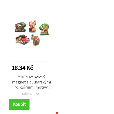
18.34 Kč
MDF suvenýrový
magnet s bulharskými
folklórními motivy,
mix / 55~70x45~80 mm
Kód: 601208
Koupit