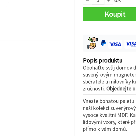
kus
Koupit
Popis produktu
Obohaťte svůj domov d
suvenýrovým magnetem "
sběratele a milovníky k
zručnosti.
Objednejte o
Vneste bohatou paletu 
naší kolekcí suvenýrov
vysoce kvalitní MDF. Ka
lidovými vzory, které př
přímo k vám domů.