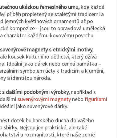
kutečnou ukázkou řemeslného umu,
kde každá
ráví příběh propletený se staletými tradicemi a
Od jemných květinových ornamentů až po
cké kompozice – jsou to opravdová umělecká
su a charakter každému kovovému povrchu.
 suvenýrové magnety s etnickými motivy,
 ale kousek kulturního dědictví, který ožívá
a. Ideální jako dárek nebo cenná památka –
erzálním symbolem úcty k tradicím a k umění,
eny a identitou národa.
 s dalšími podobnými výrobky,
například s
 dalšími
suvenýrovými magnety
nebo
figurkami
 ideální jako suvenýrové dárky.
nést dotek bulharského ducha do vašeho
sbírky. Nejsou jen praktické, ale také
bohatství a rozmanitosti, které naše země