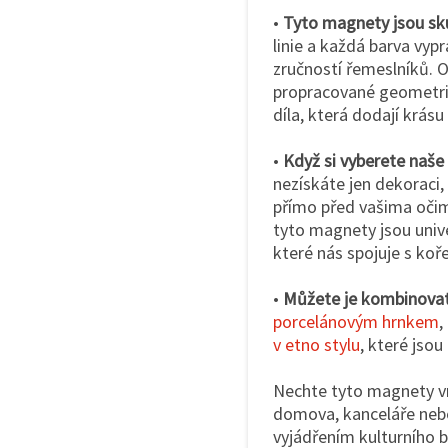
•
Tyto magnety jsou s
linie a každá barva vyp
zručností řemeslníků. 
propracované geometri
díla, která dodají krá
•
Když si vyberete naše
nezískáte jen dekoraci,
přímo před vašima očim
tyto magnety jsou univ
které nás spojuje s koř
•
Můžete je kombinovat
porcelánovým hrnkem
,
v etno stylu
, které jsou
Nechte tyto magnety v
domova, kanceláře nebo 
vyjádřením kulturního 