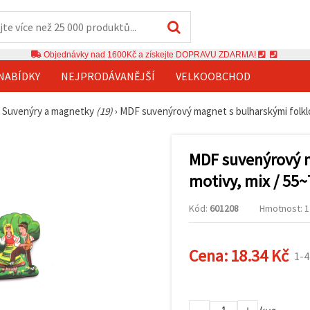
Objednávky nad 1600Kč a získejte DOPRAVU ZDARMA!
NABÍDKY
NEJPRODÁVANĚJŠÍ
VELKOOBCHOD
›
Suvenýry a magnetky
(19)
›
MDF suvenýrový magnet s bulharskými folkló
MDF suvenýrový m
motivy, mix / 5
Kód:
601208
Hmotnost: 12
Cena:
18.34 Kč
1-4