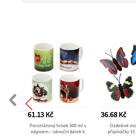
61.13 Kč
36.68 Kč
net s
Porcelánový hrnek 300 ml s
Ozdobné mo
rními
nápisem – vánoční dárek k
připínáčky 33