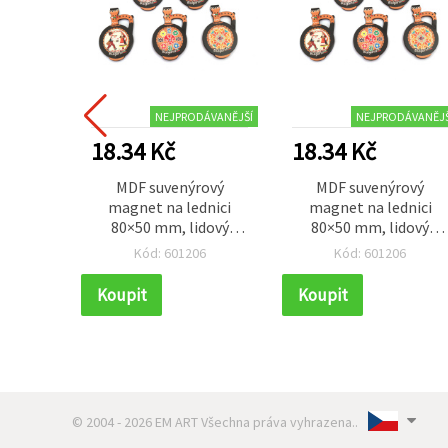
NEJPRODÁVANĚJŠÍ
NEJPRODÁVANĚJŠ
18.34 Kč
18.34 Kč
MDF suvenýrový
MDF suvenýrový
magnet na lednici
magnet na lednici
80×50 mm, lidový
80×50 mm, lidový
motiv – džbán / MIX
motiv – džbán / MIX
Kód: 601206
Kód: 601206
Koupit
Koupit
© 2004 - 2026 EM ART Všechna práva vyhrazena..