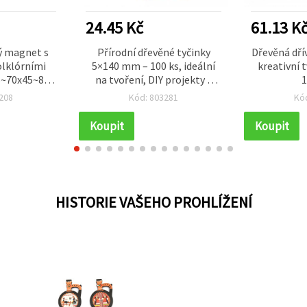
24.45 Kč
61.13 K
ý magnet s
Přírodní dřevěné tyčinky
Dřevěná dří
olklórními
5×140 mm – 100 ks, ideální
kreativní 
55~70x45~80
na tvoření, DIY projekty a
1
kreativní dekorace
208
Kód: 803281
Kó
Koupit
Koupit
HISTORIE VAŠEHO PROHLÍŽENÍ