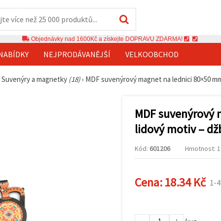
Objednávky nad 1600Kč a získejte DOPRAVU ZDARMA!
NABÍDKY
NEJPRODÁVANĚJŠÍ
VELKOOBCHOD
›
Suvenýry a magnetky
(18)
›
MDF suvenýrový magnet na lednici 80×50 mm,
MDF suvenýrový 
lidový motiv – dž
Kód:
601206
Hmotnost: 10
Cena:
18.34 Kč
1-4