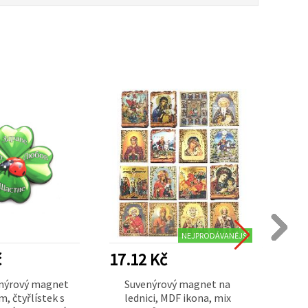
NEJPRODÁVANĚJŠÍ
č
17.12 Kč
12.2
nýrový magnet
Suvenýrový magnet na
Suv
, čtyřlístek s
lednici, MDF ikona, mix
ledn