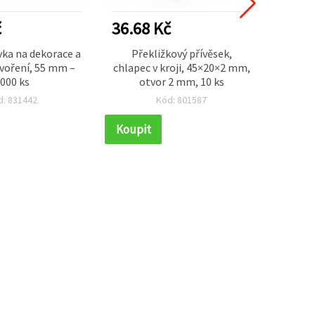
č
36.68 Kč
18.3
vka na dekorace a
Překližkový přívěsek,
Suven
tvoření, 55 mm –
chlapec v kroji, 45×20×2 mm,
bul
000 ks
otvor 2 mm, 10 ks
moti
d: 831442
Kód: 801587
Koupit
Koupi