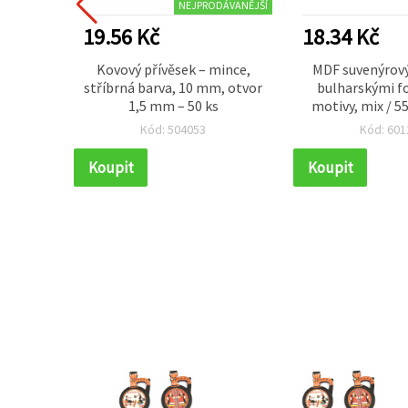
NEJPRODÁVANĚJŠÍ
19.56 Kč
18.34 Kč
stek s
Kovový přívěsek – mince,
MDF suvenýrov
8x43x4
stříbrná barva, 10 mm, otvor
bulharskými f
1,5 mm – 50 ks
motivy, mix / 
mm
Kód: 504053
Kód: 601
Koupit
Koupit