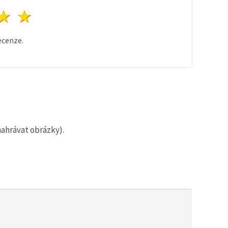
zda
vězdy
3 hvězdy
4 hvězdy
5 hvězdy
cenze.
nahrávat obrázky).