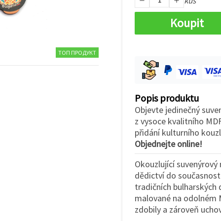
kus
Koupit
ТОП ПРОДУКТ
Popis produktu
Objevte jedinečný suve
z vysoce kvalitního MD
přidání kulturního kou
Objednejte online!
Okouzlující suvenýrový
dědictví do současnosti
tradičních bulharských
malované na odolném MD
zdobily a zároveň uchová