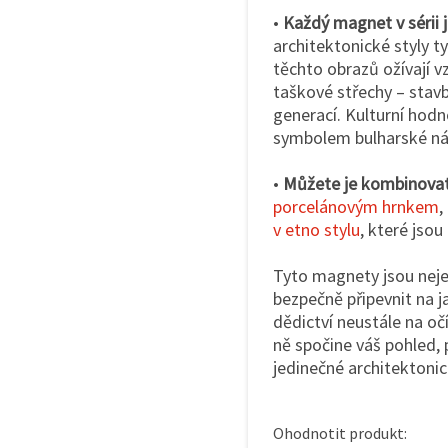
•
Každý magnet v sérii j
architektonické styly t
těchto obrazů ožívají 
taškové střechy – stavb
generací. Kulturní hodn
symbolem bulharské nár
•
Můžete je kombinovat
porcelánovým hrnkem
,
v etno stylu
, které jsou
Tyto magnety jsou nejen
bezpečně připevnit na j
dědictví neustále na očí
ně spočine váš pohled, 
jedinečné architektonic
Ohodnotit produkt: