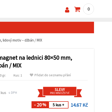
0
 lidový motiv – džbán / MIX
magnet na lednici 80×50 mm,
bán / MIX
Přidat do seznamu přání
 gr.
Kus: 1
SLEVY
 kus
s DPH
PRO MNOŽSTVÍ
- 20
14.67 Kč
%
5 kus +