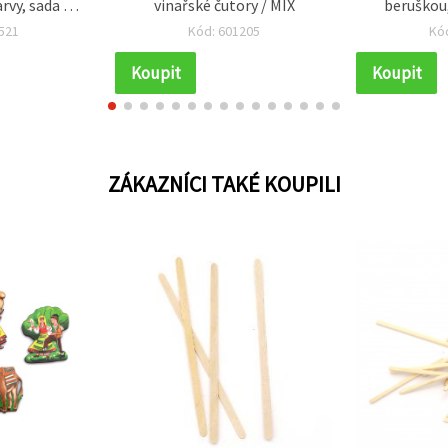
rvy, sada 10
vinařské čutory / MIX
beruškou,
pevnění pro
radost, 
521
Kód: 601205
Kó
ng a výrobu
í
Koupit
Koupit
ZÁKAZNÍCI TAKÉ KOUPILI