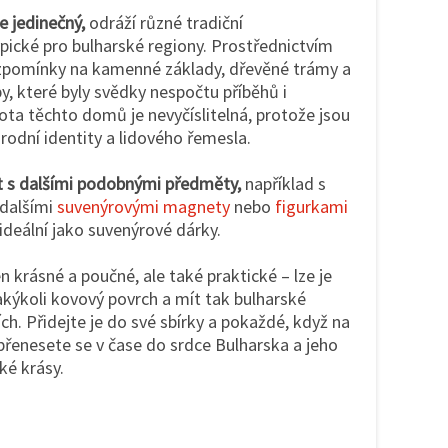
e jedinečný,
odráží různé tradiční
ypické pro bulharské regiony. Prostřednictvím
vzpomínky na kamenné základy, dřevěné trámy a
y, které byly svědky nespočtu příběhů i
ota těchto domů je nevyčíslitelná, protože jsou
odní identity a lidového řemesla.
 s dalšími podobnými předměty,
například s
 dalšími
suvenýrovými magnety
nebo
figurkami
 ideální jako suvenýrové dárky.
 krásné a poučné, ale také praktické – lze je
akýkoli kovový povrch a mít tak bulharské
ch. Přidejte je do své sbírky a pokaždé, když na
přenesete se v čase do srdce Bulharska a jeho
ké krásy.