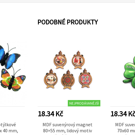
PODOBNÉ PRODUKTY
NEJPRODÁVANĚJŠÍ
18.34 Kč
18.34 K
týlkové
MDF suvenýrový magnet
MDF suve
 x 40 mm,
80×55 mm, lidový motiv
70x60 mm