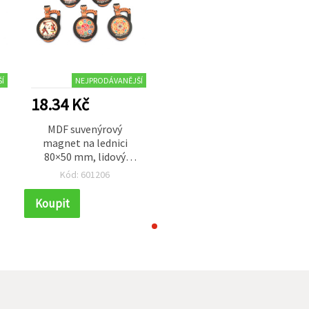
Í
NEJPRODÁVANĚJŠÍ
18.34 Kč
MDF suvenýrový
magnet na lednici
80×50 mm, lidový
motiv – džbán / MIX
Kód: 601206
Koupit