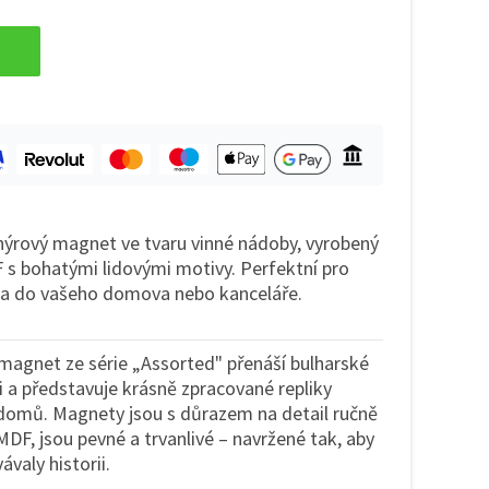
nýrový magnet ve tvaru vinné nádoby, vyrobený
F s bohatými lidovými motivy. Perfektní pro
zla do vašeho domova nebo kanceláře.
 magnet ze série „Assorted" přenáší bulharské
 a představuje krásně zpracované repliky
 domů. Magnety jsou s důrazem na detail ručně
F, jsou pevné a trvanlivé – navržené tak, aby
valy historii.