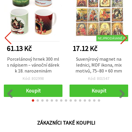
NEJPRODÁVANĚJŠÍ
61.13 Kč
17.12 Kč
Porcelánový hrnek 300 ml
Suvenýrový magnet na
s nápisem – vánoční dárek
lednici, MDF ikona, mix
k 18. narozeninám
motivů, 75–80 × 60 mm
Kód: 802998
Kód: 801547
Koupit
Koupit
ZÁKAZNÍCI TAKÉ KOUPILI