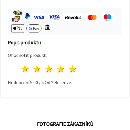
na tlačítko
"Uložit"
Přijmout
vše
Nastavení
Popis produktu
Ohodnotit produkt:
1 hvězda
2 hvězdy
3 hvězdy
4 hvězdy
5 hvězdy
Hodnocení
5.00
/
5
Od
2
Recenze.
FOTOGRAFIE ZÁKAZNÍKŮ