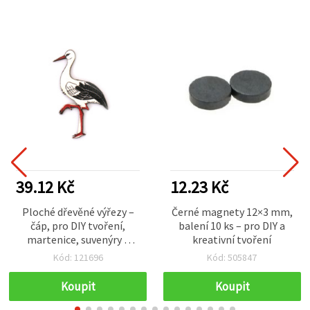
39.12 Kč
12.23 Kč
Ploché dřevěné výřezy –
Černé magnety 12×3 mm,
čáp, pro DIY tvoření,
balení 10 ks – pro DIY a
martenice, suvenýry a
kreativní tvoření
talismany, 40×25×1,5 mm
Kód: 121696
Kód: 505847
– 10 ks
Koupit
Koupit