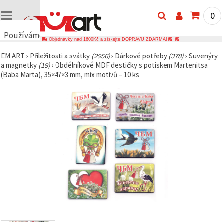
0
Používáme
Objednávky nad 1600Kč a získejte DOPRAVU ZDARMA!
cookies
EM ART
›
Příležitosti a svátky
(2956)
›
Dárkové potřeby
(378)
›
Suvenýry
🍪
a magnetky
(19)
›
Obdélníkové MDF destičky s potiskem Martenitsa
Používáme
(Baba Marta), 35×47×3 mm, mix motivů – 10 ks
cookies a
podobné
technologie,
abychom
zajistili
správné
fungování
webu,
zlepšili vaše
prostředí
při jeho
používání a
s vaším
souhlasem
analyzovali
návštěvnost
a
zobrazovali
relevantnější