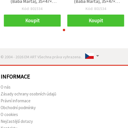
(Baba Marta), 35×47×3
(Baba Marta), 35×47×3
mm, mix motivů – 10 ks
mm, mix motivů – 10 ks
Kód: 801534
Kód: 801534
Koupit
Koupit
© 2004 - 2026 EM ART Všechna práva vyhrazena..
INFORMACE
O nás
Zásady ochrany osobních údajů
Právní informace
Obchodní podmínky
O cookies
Nejčastější dotazy