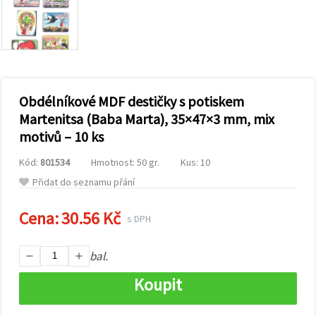
obsah a
reklamu, a
to i s
pomocí
našich
partnerů
pro
analýzu a
marketing.
Obdélníkové MDF destičky s potiskem
Můžete
Martenitsa (Baba Marta), 35×47×3 mm, mix
souhlasit s
motivů – 10 ks
použitím
všech
cookies
Kód:
801534
Hmotnost: 50 gr.
Kus: 10
kliknutím
na
Přidat do seznamu přání
"Přijmout
vše!" Nebo
Cena:
30.56 Kč
můžete
s DPH
uvést své
preference v
Nastavení
bal.
výběrem
daného
Koupit
typu
cookies a
kliknutím