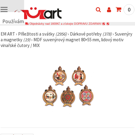
0
Používáme
Objednávky nad 1600Kč a získejte DOPRAVU ZDARMA!
cookies
EM ART
›
Příležitosti a svátky
(2956)
›
Dárkové potřeby
(378)
›
Suvenýry
🍪
a magnetky
(19)
›
MDF suvenýrový magnet 80×55 mm, lidový motiv
Používáme
vinařské čutory / MIX
cookies a
podobné
technologie,
abychom
zajistili
správné
fungování
webu,
zlepšili vaše
prostředí
při jeho
používání a
s vaším
souhlasem
analyzovali
návštěvnost
a
zobrazovali
relevantnější