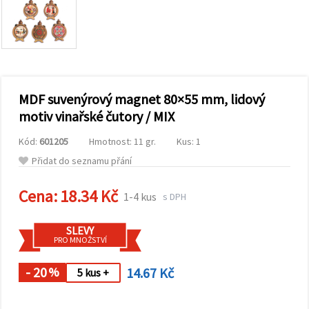
obsah a
reklamu, a
to i s
pomocí
našich
partnerů
pro
analýzu a
marketing.
MDF suvenýrový magnet 80×55 mm, lidový
Můžete
motiv vinařské čutory / MIX
souhlasit s
použitím
Kód:
601205
Hmotnost: 11 gr.
Kus: 1
všech
cookies
Přidat do seznamu přání
kliknutím
na
"Přijmout
Cena:
18.34 Kč
1-4 kus
s DPH
vše!" Nebo
můžete
uvést své
SLEVY
preference v
PRO MNOŽSTVÍ
Nastavení
výběrem
daného
- 20
14.67 Kč
%
5 kus +
typu
cookies a
kliknutím