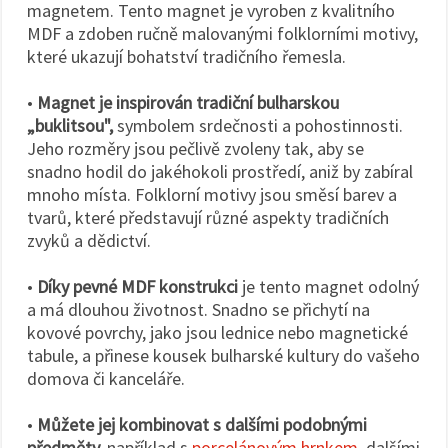
magnetem. Tento magnet je vyroben z kvalitního
MDF a zdoben ručně malovanými folklorními motivy,
které ukazují bohatství tradičního řemesla.
•
Magnet je inspirován tradiční bulharskou
„buklitsou",
symbolem srdečnosti a pohostinnosti.
Jeho rozměry jsou pečlivě zvoleny tak, aby se
snadno hodil do jakéhokoli prostředí, aniž by zabíral
mnoho místa. Folklorní motivy jsou směsí barev a
tvarů, které představují různé aspekty tradičních
zvyků a dědictví.
•
Díky pevné MDF konstrukci
je tento magnet odolný
a má dlouhou životnost. Snadno se přichytí na
kovové povrchy, jako jsou lednice nebo magnetické
tabule, a přinese kousek bulharské kultury do vašeho
domova či kanceláře.
•
Můžete jej kombinovat s dalšími podobnými
předměty,
například s
porcelánovým hrnkem
, dalšími