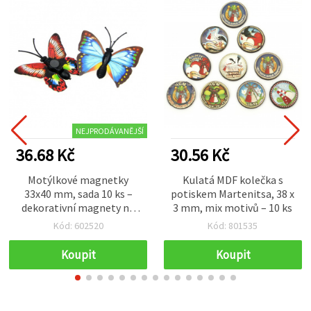
NEJPRODÁVANĚJŠÍ
36.68 Kč
30.56 Kč
Motýlkové magnetky
Kulatá MDF kolečka s
33x40 mm, sada 10 ks –
potiskem Martenitsa, 38 x
dekorativní magnety na
3 mm, mix motivů – 10 ks
lednici s magnetickou
Kód: 602520
Kód: 801535
zadní stranou pro
magnetickou tabuli,
Koupit
Koupit
školní skříňku, tvoření a
domácí dekoraci