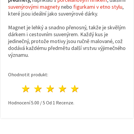
suvenýrovými magnety
nebo
figurkami v etno stylu
,
které jsou ideální jako suvenýrové dárky.
Magnet je lehký a snadno přenosný, takže je skvělým
dárkem i cestovním suvenýrem. Každý kus je
jedinečný, protože motivy jsou ručně malované, což
dodává každému předmětu další vrstvu výjimečného
významu.
Ohodnotit produkt:
1 hvězda
2 hvězdy
3 hvězdy
4 hvězdy
5 hvězdy
Hodnocení
5.00
/
5
Od
1
Recenze.