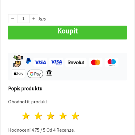
na tlačítko
"Uložit"
kus
Přijmout
vše
Koupit
Nastavení
Popis produktu
Ohodnotit produkt:
1 hvězda
2 hvězdy
3 hvězdy
4 hvězdy
5 hvězdy
Hodnocení
4.75
/
5
Od
4
Recenze.