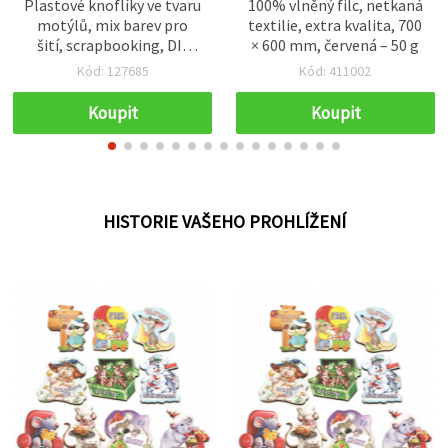
Plastové knoflíky ve tvaru
100% vlněný filc, netkaná
motýlů, mix barev pro
textilie, extra kvalita, 700
šití, scrapbooking, DIY
× 600 mm, červená – 50 g
projekty a domácí
Kód: 127685
Kód: 411002
dekorace, 23x17x2 mm,
otvor 2 mm - balení 20 ks
Koupit
Koupit
HISTORIE VAŠEHO PROHLÍŽENÍ