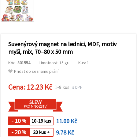
obsah a
reklamu, a
to i s
pomocí
našich
partnerů
pro
analýzu a
marketing.
Suvenýrový magnet na lednici, MDF, motiv
Můžete
myši, mix, 70–80 x 50 mm
souhlasit s
použitím
Kód:
801554
Hmotnost: 15 gr.
Kus: 1
všech
cookies
Přidat do seznamu přání
kliknutím
na
"Přijmout
Cena:
12.23 Kč
1-9 kus
s DPH
vše!" Nebo
můžete
uvést své
SLEVY
preference v
PRO MNOŽSTVÍ
Nastavení
výběrem
daného
- 10
11.00 Kč
%
10-19 kus
typu
cookies a
- 20
9.78 Kč
%
20 kus +
kliknutím