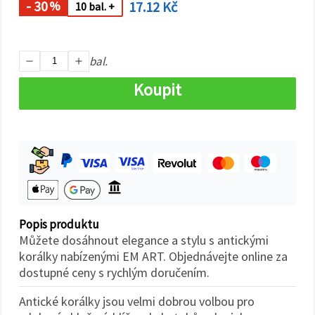
na tlačítko
- 30
17.12 Kč
%
10 bal. +
"Uložit"
Přijmout
bal.
vše
Koupit
Nastavení
Popis produktu
Můžete dosáhnout elegance a stylu s antickými
korálky nabízenými EM ART. Objednávejte online za
dostupné ceny s rychlým doručením.
Antické korálky jsou velmi dobrou volbou pro