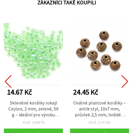
ZÁKAZNÍCI TAKÉ KOUPILI
14.67 Kč
24.45 Kč
Skleněné korálky rokajl
Oválné plastové korálky –
Ceylon, 2 mm, zelené, 50
antik styl, 10x7 mm,
g – ideální pro výrobu
průvlek 2,5 mm, hnědé –
šperků a dekorací
50 g (~100 ks)
Kód: 104474
Kód: 119746