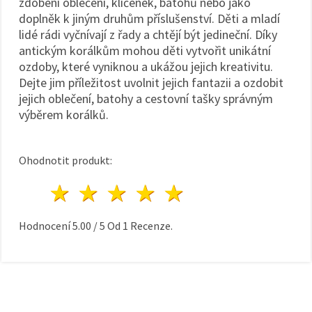
zdobení oblečení, klíčenek, batohů nebo jako
doplněk k jiným druhům příslušenství. Děti a mladí
lidé rádi vyčnívají z řady a chtějí být jedineční. Díky
antickým korálkům mohou děti vytvořit unikátní
ozdoby, které vyniknou a ukážou jejich kreativitu.
Dejte jim příležitost uvolnit jejich fantazii a ozdobit
jejich oblečení, batohy a cestovní tašky správným
výběrem korálků.
Ohodnotit produkt:
1 hvězda
2 hvězdy
3 hvězdy
4 hvězdy
5 hvězdy
Hodnocení
5.00
/
5
Od
1
Recenze.