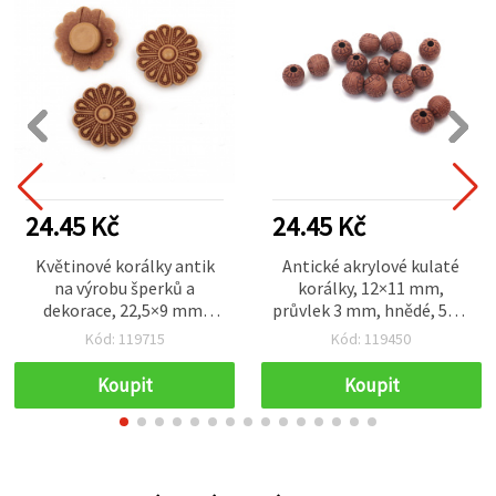
24.45 Kč
24.45 Kč
Květinové korálky antik
Antické akrylové kulaté
na výrobu šperků a
korálky, 12×11 mm,
dekorace, 22,5×9 mm,
průvlek 3 mm, hnědé, 50 g
otvor 2×7 mm, hnědé – 50
(~54 ks)
Kód: 119715
Kód: 119450
g (~40 ks)
Koupit
Koupit