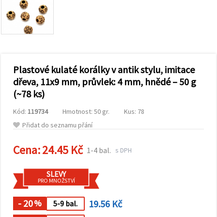
obsah a
reklamu, a
to i s
pomocí
našich
partnerů
pro
analýzu a
marketing.
Plastové kulaté korálky v antik stylu, imitace
Můžete
dřeva, 11x9 mm, průvlek: 4 mm, hnědé – 50 g
souhlasit s
(~78 ks)
použitím
všech
cookies
Kód:
119734
Hmotnost: 50 gr.
Kus: 78
kliknutím
na
Přidat do seznamu přání
"Přijmout
vše!" Nebo
Cena:
24.45 Kč
můžete
1-4 bal.
s DPH
uvést své
preference v
Nastavení
SLEVY
výběrem
PRO MNOŽSTVÍ
daného
typu
- 20
19.56 Kč
cookies a
%
5-9 bal.
kliknutím