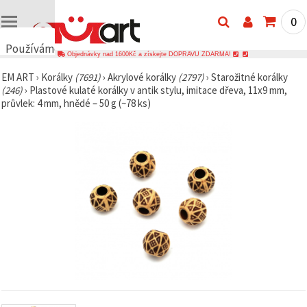
0
Používáme
Objednávky nad 1600Kč a získejte DOPRAVU ZDARMA!
cookies
EM ART
›
Korálky
(7691)
›
Akrylové korálky
(2797)
›
Starožitné korálky
🍪
(246)
›
Plastové kulaté korálky v antik stylu, imitace dřeva, 11x9 mm,
Používáme
průvlek: 4 mm, hnědé – 50 g (~78 ks)
cookies a
podobné
technologie,
abychom
zajistili
správné
fungování
webu,
zlepšili vaše
prostředí
při jeho
používání a
s vaším
souhlasem
analyzovali
návštěvnost
a
zobrazovali
relevantnější