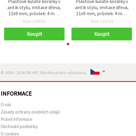
Plastové kulaté korálky v
Plastové kulaté korálky v
antik stylu, imitace dřeva,
antik stylu, imitace dřeva,
11x9 mm, průvlek: 4 mm,
11x9 mm, průvlek: 4 mm,
hnědé – 50 g (~78 ks)
hnědé – 50 g (~78 ks)
Kód: 119734
Kód: 119734
Koupit
Koupit
© 2004 - 2026 EM ART Všechna práva vyhrazena..
INFORMACE
O nás
Zásady ochrany osobních údajů
Právní informace
Obchodní podmínky
O cookies