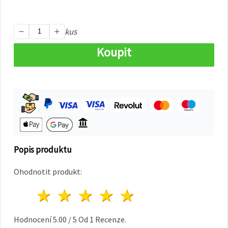
na tlačítko
"Uložit"
kus
Přijmout
vše
Koupit
Nastavení
Popis produktu
Ohodnotit produkt:
1 hvězda
2 hvězdy
3 hvězdy
4 hvězdy
5 hvězdy
Hodnocení
5.00
/
5
Od
1
Recenze.