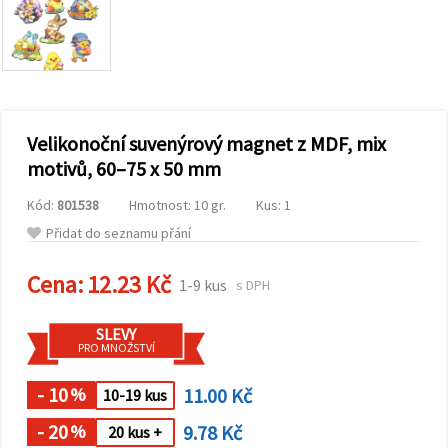
obsah a
reklamu, a
to i s
pomocí
našich
partnerů
pro
analýzu a
marketing.
Velikonoční suvenýrový magnet z MDF, mix
Můžete
motivů, 60–75 x 50 mm
souhlasit s
použitím
Kód:
801538
Hmotnost: 10 gr.
Kus: 1
všech
cookies
Přidat do seznamu přání
kliknutím
na
"Přijmout
Cena:
12.23 Kč
1-9 kus
s DPH
vše!" Nebo
můžete
uvést své
SLEVY
preference v
PRO MNOŽSTVÍ
Nastavení
výběrem
daného
- 10
11.00 Kč
%
10-19 kus
typu
cookies a
- 20
9.78 Kč
%
20 kus +
kliknutím