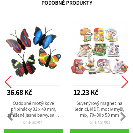
PODOBNÉ PRODUKTY
36.68 Kč
12.23 Kč
Ozdobné motýlkové
Suvenýrový magnet na
připínáčky 33 x 40 mm,
lednici, MDF, motiv myši,
smíšené jasné barvy, sada
mix, 70–80 x 50 mm
10 ks – snadné připevnění
Kód: 602521
Kód: 801554
pro DIY, scrapbooking a
výrobu přání