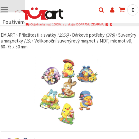
0
Používáme
Objednávky nad 1600Kč a získejte DOPRAVU ZDARMA!
cookies
EM ART
›
Příležitosti a svátky
(2956)
›
Dárkové potřeby
(378)
›
Suvenýry
🍪
a magnetky
(19)
›
Velikonoční suvenýrový magnet z MDF, mix motivů,
Používáme
60–75 x 50 mm
cookies a
podobné
technologie,
abychom
zajistili
správné
fungování
webu,
zlepšili vaše
prostředí
při jeho
používání a
s vaším
souhlasem
analyzovali
návštěvnost
a
zobrazovali
relevantnější