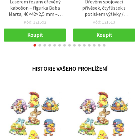
Laserem řezaný dřevěný
Dřevěný spojovací
kabošon – figurka Baba
přívěsek, čtyřlístek s
Marta, 46×42×2,5 mm – 5
potiskem výšivky /
ks
22x18x1,8 mm, otvor: 2
Kód: 121592
Kód: 121513
mm - 10 ks
Koupit
Koupit
HISTORIE VAŠEHO PROHLÍŽENÍ